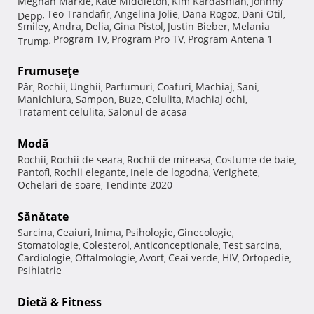
Meghan Markle
Kate Middleton
Kim Kardashian
Johnny
,
,
,
Teo Trandafir
Angelina Jolie
Dana Rogoz
Dani Otil
Depp
,
,
,
,
,
Smiley
Andra
Delia
Gina Pistol
Justin Bieber
Melania
,
,
,
,
,
Program TV
Program Pro TV
Program Antena 1
Trump
,
,
,
Frumuseţe
Păr
Rochii
Unghii
Parfumuri
Coafuri
Machiaj
Sani
,
,
,
,
,
,
,
Manichiura
Sampon
Buze
Celulita
Machiaj ochi
,
,
,
,
,
Tratament celulita
Salonul de acasa
,
Modă
Rochii
Rochii de seara
Rochii de mireasa
Costume de baie
,
,
,
,
Pantofi
Rochii elegante
Inele de logodna
Verighete
,
,
,
,
Ochelari de soare
Tendinte 2020
,
Sănătate
Sarcina
Ceaiuri
Inima
Psihologie
Ginecologie
,
,
,
,
,
Stomatologie
Colesterol
Anticonceptionale
Test sarcina
,
,
,
,
Cardiologie
Oftalmologie
Avort
Ceai verde
HIV
Ortopedie
,
,
,
,
,
,
Psihiatrie
Dietă & Fitness