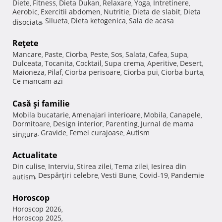
Diete
Fitness
Dieta Dukan
Relaxare
Yoga
Intretinere
,
,
,
,
,
,
Aerobic
Exercitii abdomen
Nutritie
Dieta de slabit
Dieta
,
,
,
,
Silueta
Dieta ketogenica
Sala de acasa
disociata
,
,
,
Reţete
Mancare
Paste
Ciorba
Peste
Sos
Salata
Cafea
Supa
,
,
,
,
,
,
,
,
Dulceata
Tocanita
Cocktail
Supa crema
Aperitive
Desert
,
,
,
,
,
,
Maioneza
Pilaf
Ciorba perisoare
Ciorba pui
Ciorba burta
,
,
,
,
,
Ce mancam azi
Casă şi familie
Mobila bucatarie
Amenajari interioare
Mobila
Canapele
,
,
,
,
Dormitoare
Design interior
Parenting
Jurnal de mama
,
,
,
Gravide
Femei curajoase
Autism
singura
,
,
,
Actualitate
Din culise
Interviu
Stirea zilei
Tema zilei
Iesirea din
,
,
,
,
Despărţiri celebre
Vesti Bune
Covid-19
Pandemie
autism
,
,
,
,
Horoscop
Horoscop 2026
,
Horoscop 2025
,