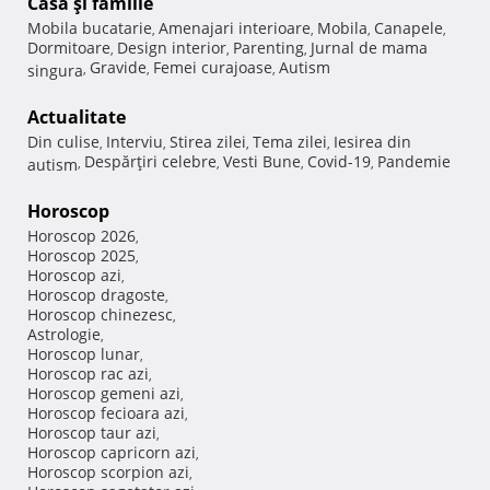
Casă şi familie
Mobila bucatarie
Amenajari interioare
Mobila
Canapele
,
,
,
,
Dormitoare
Design interior
Parenting
Jurnal de mama
,
,
,
Gravide
Femei curajoase
Autism
singura
,
,
,
Actualitate
Din culise
Interviu
Stirea zilei
Tema zilei
Iesirea din
,
,
,
,
Despărţiri celebre
Vesti Bune
Covid-19
Pandemie
autism
,
,
,
,
Horoscop
Horoscop 2026
,
Horoscop 2025
,
Horoscop azi
,
Horoscop dragoste
,
Horoscop chinezesc
,
Astrologie
,
Horoscop lunar
,
Horoscop rac azi
,
Horoscop gemeni azi
,
Horoscop fecioara azi
,
Horoscop taur azi
,
Horoscop capricorn azi
,
Horoscop scorpion azi
,