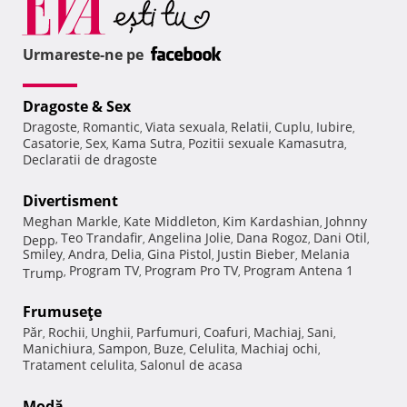
Urmareste-ne pe
Dragoste & Sex
Dragoste
Romantic
Viata sexuala
Relatii
Cuplu
Iubire
,
,
,
,
,
,
Casatorie
Sex
Kama Sutra
Pozitii sexuale Kamasutra
,
,
,
,
Declaratii de dragoste
Divertisment
Meghan Markle
Kate Middleton
Kim Kardashian
Johnny
,
,
,
Teo Trandafir
Angelina Jolie
Dana Rogoz
Dani Otil
Depp
,
,
,
,
,
Smiley
Andra
Delia
Gina Pistol
Justin Bieber
Melania
,
,
,
,
,
Program TV
Program Pro TV
Program Antena 1
Trump
,
,
,
Frumuseţe
Păr
Rochii
Unghii
Parfumuri
Coafuri
Machiaj
Sani
,
,
,
,
,
,
,
Manichiura
Sampon
Buze
Celulita
Machiaj ochi
,
,
,
,
,
Tratament celulita
Salonul de acasa
,
Modă