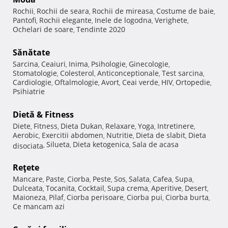
Rochii
Rochii de seara
Rochii de mireasa
Costume de baie
,
,
,
,
Pantofi
Rochii elegante
Inele de logodna
Verighete
,
,
,
,
Ochelari de soare
Tendinte 2020
,
Sănătate
Sarcina
Ceaiuri
Inima
Psihologie
Ginecologie
,
,
,
,
,
Stomatologie
Colesterol
Anticonceptionale
Test sarcina
,
,
,
,
Cardiologie
Oftalmologie
Avort
Ceai verde
HIV
Ortopedie
,
,
,
,
,
,
Psihiatrie
Dietă & Fitness
Diete
Fitness
Dieta Dukan
Relaxare
Yoga
Intretinere
,
,
,
,
,
,
Aerobic
Exercitii abdomen
Nutritie
Dieta de slabit
Dieta
,
,
,
,
Silueta
Dieta ketogenica
Sala de acasa
disociata
,
,
,
Reţete
Mancare
Paste
Ciorba
Peste
Sos
Salata
Cafea
Supa
,
,
,
,
,
,
,
,
Dulceata
Tocanita
Cocktail
Supa crema
Aperitive
Desert
,
,
,
,
,
,
Maioneza
Pilaf
Ciorba perisoare
Ciorba pui
Ciorba burta
,
,
,
,
,
Ce mancam azi