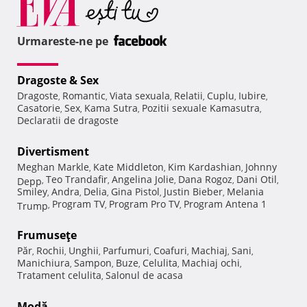
Urmareste-ne pe
Dragoste & Sex
Dragoste
Romantic
Viata sexuala
Relatii
Cuplu
Iubire
,
,
,
,
,
,
Casatorie
Sex
Kama Sutra
Pozitii sexuale Kamasutra
,
,
,
,
Declaratii de dragoste
Divertisment
Meghan Markle
Kate Middleton
Kim Kardashian
Johnny
,
,
,
Teo Trandafir
Angelina Jolie
Dana Rogoz
Dani Otil
Depp
,
,
,
,
,
Smiley
Andra
Delia
Gina Pistol
Justin Bieber
Melania
,
,
,
,
,
Program TV
Program Pro TV
Program Antena 1
Trump
,
,
,
Frumuseţe
Păr
Rochii
Unghii
Parfumuri
Coafuri
Machiaj
Sani
,
,
,
,
,
,
,
Manichiura
Sampon
Buze
Celulita
Machiaj ochi
,
,
,
,
,
Tratament celulita
Salonul de acasa
,
Modă