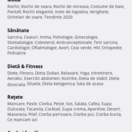
Rochii
Rochii de seara
Rochii de mireasa
Costume de baie
,
,
,
,
Pantofi
Rochii elegante
Inele de logodna
Verighete
,
,
,
,
Ochelari de soare
Tendinte 2020
,
Sănătate
Sarcina
Ceaiuri
Inima
Psihologie
Ginecologie
,
,
,
,
,
Stomatologie
Colesterol
Anticonceptionale
Test sarcina
,
,
,
,
Cardiologie
Oftalmologie
Avort
Ceai verde
HIV
Ortopedie
,
,
,
,
,
,
Psihiatrie
Dietă & Fitness
Diete
Fitness
Dieta Dukan
Relaxare
Yoga
Intretinere
,
,
,
,
,
,
Aerobic
Exercitii abdomen
Nutritie
Dieta de slabit
Dieta
,
,
,
,
Silueta
Dieta ketogenica
Sala de acasa
disociata
,
,
,
Reţete
Mancare
Paste
Ciorba
Peste
Sos
Salata
Cafea
Supa
,
,
,
,
,
,
,
,
Dulceata
Tocanita
Cocktail
Supa crema
Aperitive
Desert
,
,
,
,
,
,
Maioneza
Pilaf
Ciorba perisoare
Ciorba pui
Ciorba burta
,
,
,
,
,
Ce mancam azi