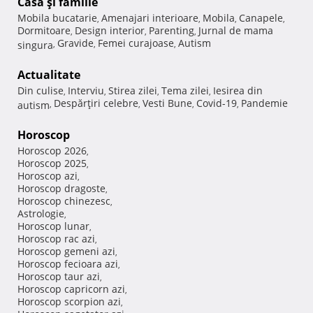
Casă şi familie
Mobila bucatarie
Amenajari interioare
Mobila
Canapele
,
,
,
,
Dormitoare
Design interior
Parenting
Jurnal de mama
,
,
,
Gravide
Femei curajoase
Autism
singura
,
,
,
Actualitate
Din culise
Interviu
Stirea zilei
Tema zilei
Iesirea din
,
,
,
,
Despărţiri celebre
Vesti Bune
Covid-19
Pandemie
autism
,
,
,
,
Horoscop
Horoscop 2026
,
Horoscop 2025
,
Horoscop azi
,
Horoscop dragoste
,
Horoscop chinezesc
,
Astrologie
,
Horoscop lunar
,
Horoscop rac azi
,
Horoscop gemeni azi
,
Horoscop fecioara azi
,
Horoscop taur azi
,
Horoscop capricorn azi
,
Horoscop scorpion azi
,