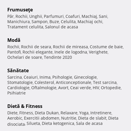
Frumuseţe
Păr
Rochii
Unghii
Parfumuri
Coafuri
Machiaj
Sani
,
,
,
,
,
,
,
Manichiura
Sampon
Buze
Celulita
Machiaj ochi
,
,
,
,
,
Tratament celulita
Salonul de acasa
,
Modă
Rochii
Rochii de seara
Rochii de mireasa
Costume de baie
,
,
,
,
Pantofi
Rochii elegante
Inele de logodna
Verighete
,
,
,
,
Ochelari de soare
Tendinte 2020
,
Sănătate
Sarcina
Ceaiuri
Inima
Psihologie
Ginecologie
,
,
,
,
,
Stomatologie
Colesterol
Anticonceptionale
Test sarcina
,
,
,
,
Cardiologie
Oftalmologie
Avort
Ceai verde
HIV
Ortopedie
,
,
,
,
,
,
Psihiatrie
Dietă & Fitness
Diete
Fitness
Dieta Dukan
Relaxare
Yoga
Intretinere
,
,
,
,
,
,
Aerobic
Exercitii abdomen
Nutritie
Dieta de slabit
Dieta
,
,
,
,
Silueta
Dieta ketogenica
Sala de acasa
disociata
,
,
,