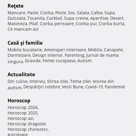
Reţete
Mancare
Paste
Ciorba
Peste
Sos
Salata
Cafea
Supa
,
,
,
,
,
,
,
,
Dulceata
Tocanita
Cocktail
Supa crema
Aperitive
Desert
,
,
,
,
,
,
Maioneza
Pilaf
Ciorba perisoare
Ciorba pui
Ciorba burta
,
,
,
,
,
Ce mancam azi
Casă şi familie
Mobila bucatarie
Amenajari interioare
Mobila
Canapele
,
,
,
,
Dormitoare
Design interior
Parenting
Jurnal de mama
,
,
,
Gravide
Femei curajoase
Autism
singura
,
,
,
Actualitate
Din culise
Interviu
Stirea zilei
Tema zilei
Iesirea din
,
,
,
,
Despărţiri celebre
Vesti Bune
Covid-19
Pandemie
autism
,
,
,
,
Horoscop
Horoscop 2026
,
Horoscop 2025
,
Horoscop azi
,
Horoscop dragoste
,
Horoscop chinezesc
,
Astrologie
,