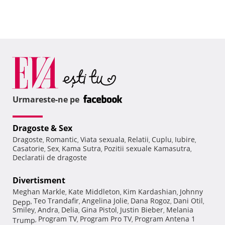
Urmareste-ne pe
Dragoste & Sex
Dragoste
Romantic
Viata sexuala
Relatii
Cuplu
Iubire
,
,
,
,
,
,
Casatorie
Sex
Kama Sutra
Pozitii sexuale Kamasutra
,
,
,
,
Declaratii de dragoste
Divertisment
Meghan Markle
Kate Middleton
Kim Kardashian
Johnny
,
,
,
Teo Trandafir
Angelina Jolie
Dana Rogoz
Dani Otil
Depp
,
,
,
,
,
Smiley
Andra
Delia
Gina Pistol
Justin Bieber
Melania
,
,
,
,
,
Program TV
Program Pro TV
Program Antena 1
Trump
,
,
,