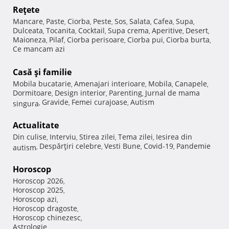
Reţete
Mancare
Paste
Ciorba
Peste
Sos
Salata
Cafea
Supa
,
,
,
,
,
,
,
,
Dulceata
Tocanita
Cocktail
Supa crema
Aperitive
Desert
,
,
,
,
,
,
Maioneza
Pilaf
Ciorba perisoare
Ciorba pui
Ciorba burta
,
,
,
,
,
Ce mancam azi
Casă şi familie
Mobila bucatarie
Amenajari interioare
Mobila
Canapele
,
,
,
,
Dormitoare
Design interior
Parenting
Jurnal de mama
,
,
,
Gravide
Femei curajoase
Autism
singura
,
,
,
Actualitate
Din culise
Interviu
Stirea zilei
Tema zilei
Iesirea din
,
,
,
,
Despărţiri celebre
Vesti Bune
Covid-19
Pandemie
autism
,
,
,
,
Horoscop
Horoscop 2026
,
Horoscop 2025
,
Horoscop azi
,
Horoscop dragoste
,
Horoscop chinezesc
,
Astrologie
,