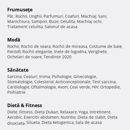
Frumuseţe
Păr
Rochii
Unghii
Parfumuri
Coafuri
Machiaj
Sani
,
,
,
,
,
,
,
Manichiura
Sampon
Buze
Celulita
Machiaj ochi
,
,
,
,
,
Tratament celulita
Salonul de acasa
,
Modă
Rochii
Rochii de seara
Rochii de mireasa
Costume de baie
,
,
,
,
Pantofi
Rochii elegante
Inele de logodna
Verighete
,
,
,
,
Ochelari de soare
Tendinte 2020
,
Sănătate
Sarcina
Ceaiuri
Inima
Psihologie
Ginecologie
,
,
,
,
,
Stomatologie
Colesterol
Anticonceptionale
Test sarcina
,
,
,
,
Cardiologie
Oftalmologie
Avort
Ceai verde
HIV
Ortopedie
,
,
,
,
,
,
Psihiatrie
Dietă & Fitness
Diete
Fitness
Dieta Dukan
Relaxare
Yoga
Intretinere
,
,
,
,
,
,
Aerobic
Exercitii abdomen
Nutritie
Dieta de slabit
Dieta
,
,
,
,
Silueta
Dieta ketogenica
Sala de acasa
disociata
,
,
,