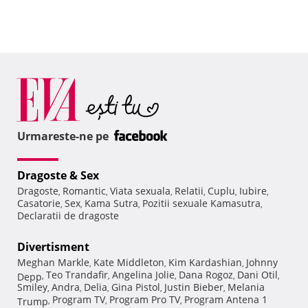
Urmareste-ne pe
Dragoste & Sex
Dragoste
Romantic
Viata sexuala
Relatii
Cuplu
Iubire
,
,
,
,
,
,
Casatorie
Sex
Kama Sutra
Pozitii sexuale Kamasutra
,
,
,
,
Declaratii de dragoste
Divertisment
Meghan Markle
Kate Middleton
Kim Kardashian
Johnny
,
,
,
Teo Trandafir
Angelina Jolie
Dana Rogoz
Dani Otil
Depp
,
,
,
,
,
Smiley
Andra
Delia
Gina Pistol
Justin Bieber
Melania
,
,
,
,
,
Program TV
Program Pro TV
Program Antena 1
Trump
,
,
,