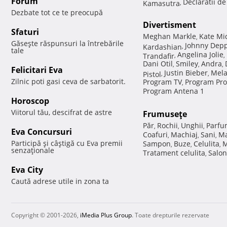
Forum
Declaratii d
Kamasutra
,
Dezbate tot ce te preocupă
Divertisment
Sfaturi
Meghan Markle
Kate Mi
,
Găseşte răspunsuri la întrebările
Johnny Dep
Kardashian
,
tale
Angelina Jolie
Trandafir
,
,
Dani Otil
Smiley
Andra
,
,
,
Felicitari Eva
Justin Bieber
Mela
Pistol
,
,
Zilnic poti gasi ceva de sarbatorit.
Program TV
Program Pro
,
Program Antena 1
Horoscop
Viitorul tău, descifrat de astre
Frumuseţe
Păr
Rochii
Unghii
Parfu
,
,
,
Eva Concursuri
Coafuri
Machiaj
Sani
Ma
,
,
,
Participă şi câştigă cu Eva premii
Sampon
Buze
Celulita
M
,
,
,
senzaţionale
Tratament celulita
Salon
,
Eva City
Caută adrese utile in zona ta
Copyright © 2001-2026,
iMedia Plus Group
. Toate drepturile rezervate