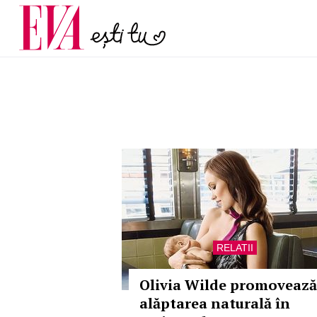
și 60 de ani. De ce te t
Carieră
pe măsură ce înaintez
Actualitate
RELATII
Olivia Wilde promovează
alăptarea naturală în