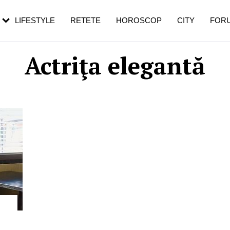
rezești mai des
Cât durează, cum te pregătești și cât
i în vârstă
de dureroasă este investigația
LIFESTYLE
RETETE
HOROSCOP
CITY
FOR
Actriţa elegantă