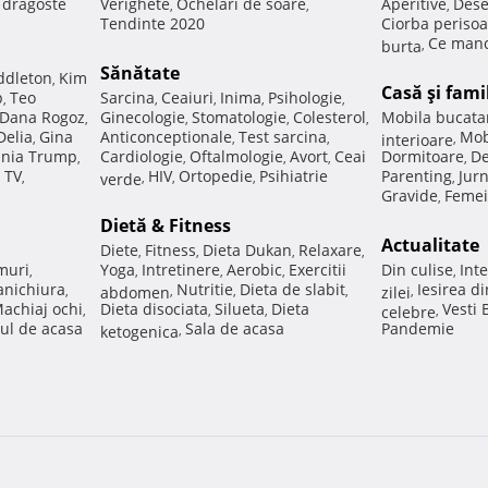
e dragoste
Verighete
Ochelari de soare
Aperitive
Dese
,
,
,
Tendinte 2020
Ciorba perisoa
Ce manc
burta
,
Sănătate
ddleton
Kim
,
Casă şi fami
p
Teo
Sarcina
Ceaiuri
Inima
Psihologie
,
,
,
,
,
Dana Rogoz
Ginecologie
Stomatologie
Colesterol
Mobila bucata
,
,
,
,
Delia
Gina
Anticonceptionale
Test sarcina
Mob
,
,
,
interioare
,
nia Trump
Cardiologie
Oftalmologie
Avort
Ceai
Dormitoare
De
,
,
,
,
,
 TV
HIV
Ortopedie
Psihiatrie
Parenting
Jur
,
verde
,
,
,
,
Gravide
Femei
,
Dietă & Fitness
Actualitate
Diete
Fitness
Dieta Dukan
Relaxare
,
,
,
,
muri
Yoga
Intretinere
Aerobic
Exercitii
Din culise
Inte
,
,
,
,
,
nichiura
Nutritie
Dieta de slabit
Iesirea d
,
abdomen
,
,
,
zilei
,
achiaj ochi
Dieta disociata
Silueta
Dieta
Vesti
,
,
,
celebre
,
ul de acasa
Sala de acasa
Pandemie
ketogenica
,