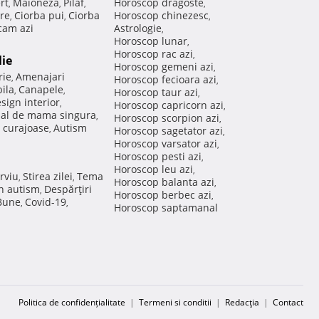
rt
Maioneza
Pilaf
Horoscop dragoste
,
,
,
,
re
Ciorba pui
Ciorba
Horoscop chinezesc
,
,
,
am azi
Astrologie
,
Horoscop lunar
,
Horoscop rac azi
,
lie
Horoscop gemeni azi
,
rie
Amenajari
,
Horoscop fecioara azi
,
ila
Canapele
,
,
Horoscop taur azi
,
sign interior
,
Horoscop capricorn azi
,
nal de mama singura
,
Horoscop scorpion azi
,
 curajoase
Autism
,
Horoscop sagetator azi
,
Horoscop varsator azi
,
Horoscop pesti azi
,
Horoscop leu azi
,
rviu
Stirea zilei
Tema
,
,
Horoscop balanta azi
,
in autism
Despărţiri
,
Horoscop berbec azi
,
 Bune
Covid-19
,
,
Horoscop saptamanal
Politica de confidențialitate
|
Termeni si conditii
|
Redacţia
|
Contact