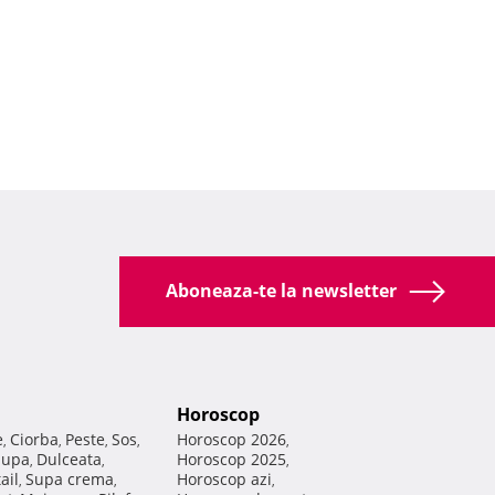
Aboneaza-te la newsletter
Horoscop
e
Ciorba
Peste
Sos
Horoscop 2026
,
,
,
,
,
Supa
Dulceata
Horoscop 2025
,
,
,
ail
Supa crema
Horoscop azi
,
,
,