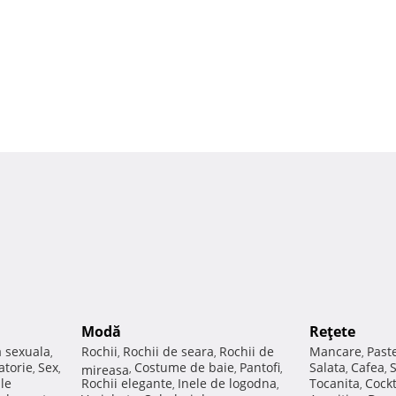
Modă
Reţete
a sexuala
Rochii
Rochii de seara
Rochii de
Mancare
Past
,
,
,
,
atorie
Sex
Costume de baie
Pantofi
Salata
Cafea
,
,
mireasa
,
,
,
,
,
ale
Rochii elegante
Inele de logodna
Tocanita
Cockt
,
,
,