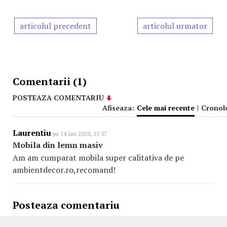
articolul precedent
articolul urmator
Comentarii (1)
POSTEAZA COMENTARIU
Afiseaza:
Cele mai recente
|
Cronol
Laurentiu
pe 14 Ian 2020, 15:37
Mobila din lemn masiv
Am am cumparat mobila super calitativa de pe
ambientdecor.ro,recomand!
Posteaza comentariu