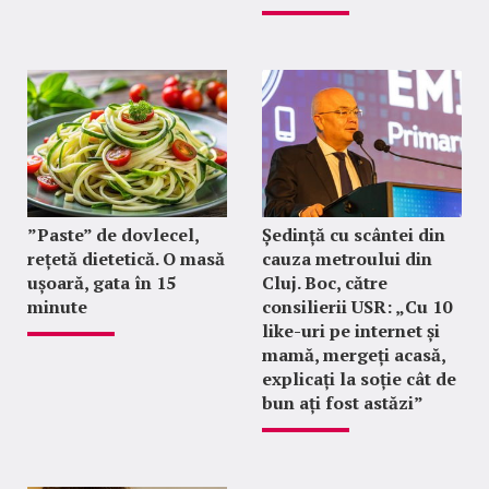
”Paste” de dovlecel,
Ședință cu scântei din
rețetă dietetică. O masă
cauza metroului din
ușoară, gata în 15
Cluj. Boc, către
minute
consilierii USR: „Cu 10
like-uri pe internet și
mamă, mergeți acasă,
explicați la soție cât de
bun ați fost astăzi”