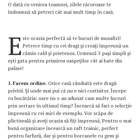
O dată cu venirea toamnei, zilele răcoroase te
îndeamnă să petreci cât mai mult timp în casă.
E
ste ocazia perfectă să te bucuri de musafiri!
Petrece timp cu cei dragi și creați împreună un
cămin cald și prietenos. Urmează 3 pași simpli și
ești gata pentru primirea oaspeților cât ai bate din
palme!
1. Facem ordine.
Orice casă rânduită este dragă
privirii. Și unde mai pui că nu e nici costisitor. Începe
cu bucătăria: oare nu s-au adunat cam multe lucruri
prin sertare în ultimul timp? Încearcă să faci o selecție
împreună cu cei mici de exemplu. Vor scăpa de
plictiseală și aveți ocazia să fiți împreună. Pentru o mai
bună organizare încearcă un raft trainic, perfect
pentru farfurii, dar și pentru borcanele cu gem și