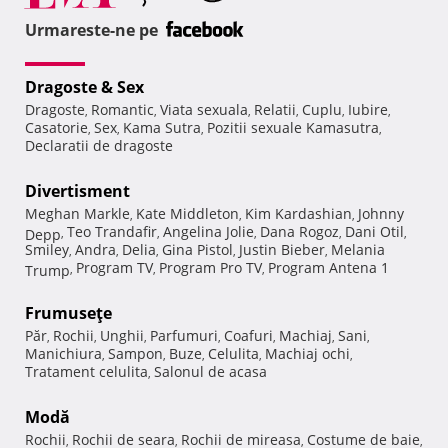
Urmareste-ne pe
Dragoste & Sex
Dragoste
Romantic
Viata sexuala
Relatii
Cuplu
Iubire
,
,
,
,
,
,
Casatorie
Sex
Kama Sutra
Pozitii sexuale Kamasutra
,
,
,
,
Declaratii de dragoste
Divertisment
Meghan Markle
Kate Middleton
Kim Kardashian
Johnny
,
,
,
Teo Trandafir
Angelina Jolie
Dana Rogoz
Dani Otil
Depp
,
,
,
,
,
Smiley
Andra
Delia
Gina Pistol
Justin Bieber
Melania
,
,
,
,
,
Program TV
Program Pro TV
Program Antena 1
Trump
,
,
,
Frumuseţe
Păr
Rochii
Unghii
Parfumuri
Coafuri
Machiaj
Sani
,
,
,
,
,
,
,
Manichiura
Sampon
Buze
Celulita
Machiaj ochi
,
,
,
,
,
Tratament celulita
Salonul de acasa
,
Modă
Rochii
Rochii de seara
Rochii de mireasa
Costume de baie
,
,
,
,