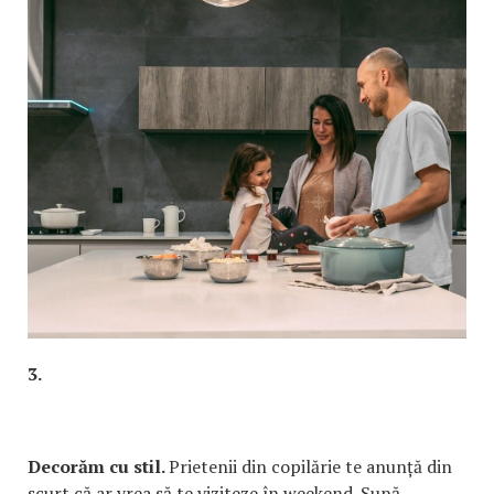
3.
Decorăm cu stil.
Prietenii din copilărie te anunță din
scurt că ar vrea să te viziteze în weekend. Sună