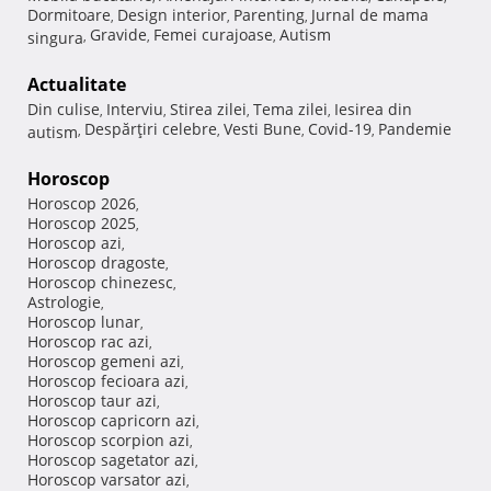
Dormitoare
Design interior
Parenting
Jurnal de mama
,
,
,
Gravide
Femei curajoase
Autism
singura
,
,
,
Actualitate
Din culise
Interviu
Stirea zilei
Tema zilei
Iesirea din
,
,
,
,
Despărţiri celebre
Vesti Bune
Covid-19
Pandemie
autism
,
,
,
,
Horoscop
Horoscop 2026
,
Horoscop 2025
,
Horoscop azi
,
Horoscop dragoste
,
Horoscop chinezesc
,
Astrologie
,
Horoscop lunar
,
Horoscop rac azi
,
Horoscop gemeni azi
,
Horoscop fecioara azi
,
Horoscop taur azi
,
Horoscop capricorn azi
,
Horoscop scorpion azi
,
Horoscop sagetator azi
,
Horoscop varsator azi
,