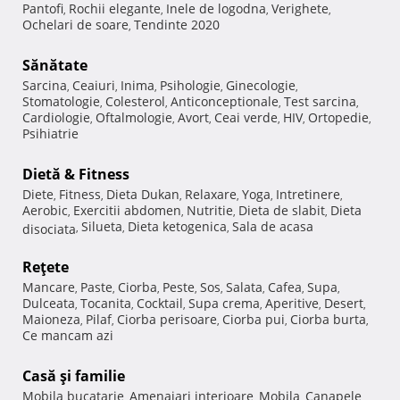
Pantofi
Rochii elegante
Inele de logodna
Verighete
,
,
,
,
Ochelari de soare
Tendinte 2020
,
Sănătate
Sarcina
Ceaiuri
Inima
Psihologie
Ginecologie
,
,
,
,
,
Stomatologie
Colesterol
Anticonceptionale
Test sarcina
,
,
,
,
Cardiologie
Oftalmologie
Avort
Ceai verde
HIV
Ortopedie
,
,
,
,
,
,
Psihiatrie
Dietă & Fitness
Diete
Fitness
Dieta Dukan
Relaxare
Yoga
Intretinere
,
,
,
,
,
,
Aerobic
Exercitii abdomen
Nutritie
Dieta de slabit
Dieta
,
,
,
,
Silueta
Dieta ketogenica
Sala de acasa
disociata
,
,
,
Reţete
Mancare
Paste
Ciorba
Peste
Sos
Salata
Cafea
Supa
,
,
,
,
,
,
,
,
Dulceata
Tocanita
Cocktail
Supa crema
Aperitive
Desert
,
,
,
,
,
,
Maioneza
Pilaf
Ciorba perisoare
Ciorba pui
Ciorba burta
,
,
,
,
,
Ce mancam azi
Casă şi familie
Mobila bucatarie
Amenajari interioare
Mobila
Canapele
,
,
,
,