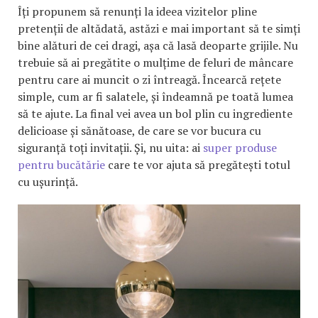
Îți propunem să renunți la ideea vizitelor pline
pretenții de altădată, astăzi e mai important să te simți
bine alături de cei dragi, așa că lasă deoparte grijile. Nu
trebuie să ai pregătite o mulțime de feluri de mâncare
pentru care ai muncit o zi întreagă. Încearcă rețete
simple, cum ar fi salatele, și îndeamnă pe toată lumea
să te ajute. La final vei avea un bol plin cu ingrediente
delicioase și sănătoase, de care se vor bucura cu
siguranță toți invitații. Și, nu uita: ai
super produse
pentru bucătărie
care te vor ajuta să pregătești totul
cu ușurință.