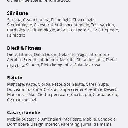
Ochelari de soare
Tendinte 2020
,
Sănătate
Sarcina
Ceaiuri
Inima
Psihologie
Ginecologie
,
,
,
,
,
Stomatologie
Colesterol
Anticonceptionale
Test sarcina
,
,
,
,
Cardiologie
Oftalmologie
Avort
Ceai verde
HIV
Ortopedie
,
,
,
,
,
,
Psihiatrie
Dietă & Fitness
Diete
Fitness
Dieta Dukan
Relaxare
Yoga
Intretinere
,
,
,
,
,
,
Aerobic
Exercitii abdomen
Nutritie
Dieta de slabit
Dieta
,
,
,
,
Silueta
Dieta ketogenica
Sala de acasa
disociata
,
,
,
Reţete
Mancare
Paste
Ciorba
Peste
Sos
Salata
Cafea
Supa
,
,
,
,
,
,
,
,
Dulceata
Tocanita
Cocktail
Supa crema
Aperitive
Desert
,
,
,
,
,
,
Maioneza
Pilaf
Ciorba perisoare
Ciorba pui
Ciorba burta
,
,
,
,
,
Ce mancam azi
Casă şi familie
Mobila bucatarie
Amenajari interioare
Mobila
Canapele
,
,
,
,
Dormitoare
Design interior
Parenting
Jurnal de mama
,
,
,