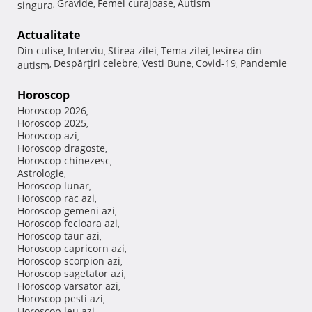
Gravide
Femei curajoase
Autism
singura
,
,
,
Actualitate
Din culise
Interviu
Stirea zilei
Tema zilei
Iesirea din
,
,
,
,
Despărţiri celebre
Vesti Bune
Covid-19
Pandemie
autism
,
,
,
,
Horoscop
Horoscop 2026
,
Horoscop 2025
,
Horoscop azi
,
Horoscop dragoste
,
Horoscop chinezesc
,
Astrologie
,
Horoscop lunar
,
Horoscop rac azi
,
Horoscop gemeni azi
,
Horoscop fecioara azi
,
Horoscop taur azi
,
Horoscop capricorn azi
,
Horoscop scorpion azi
,
Horoscop sagetator azi
,
Horoscop varsator azi
,
Horoscop pesti azi
,
Horoscop leu azi
,