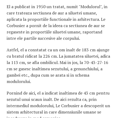
El a publicat in 1950 un tratat, numit "Modulorul", in
care trateaza sectiunea de aur a siluetei umane,
aplicata la proportiile functionale in arhitectura. Le
Corbusier a pornit de la ideea ca sectiunea de aur se
regaseste in proportiile siluetei umane, raportand
intre ele partile succesive ale corpului.
Astfel, el a constatat ca un om inalt de 183 cm ajunge
cu bratul ridicat la 226 cm. La jumatatea siluetei, adica
la 113 cm, se afla ombilicul. Mai in jos, la 70-43-27-16
cm se gasesc inaltimea sezutului, a genunchiului, a
gambei etc., dupa cum se arata si in schema
modulorului.
Pornind de aici, el a indicat inaltimea de 43 cm pentru
sezutul unui scaun inalt. De aici rezulta ca, prin
intermediul modulorului, Le Corbusier a descoperit un
sistem arhitectural in care dimensiunile umane se