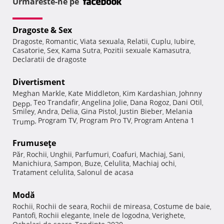
Urmareste-ne pe
Dragoste & Sex
Dragoste
Romantic
Viata sexuala
Relatii
Cuplu
Iubire
,
,
,
,
,
,
Casatorie
Sex
Kama Sutra
Pozitii sexuale Kamasutra
,
,
,
,
Declaratii de dragoste
Divertisment
Meghan Markle
Kate Middleton
Kim Kardashian
Johnny
,
,
,
Teo Trandafir
Angelina Jolie
Dana Rogoz
Dani Otil
Depp
,
,
,
,
,
Smiley
Andra
Delia
Gina Pistol
Justin Bieber
Melania
,
,
,
,
,
Program TV
Program Pro TV
Program Antena 1
Trump
,
,
,
Frumuseţe
Păr
Rochii
Unghii
Parfumuri
Coafuri
Machiaj
Sani
,
,
,
,
,
,
,
Manichiura
Sampon
Buze
Celulita
Machiaj ochi
,
,
,
,
,
Tratament celulita
Salonul de acasa
,
Modă
Rochii
Rochii de seara
Rochii de mireasa
Costume de baie
,
,
,
,
Pantofi
Rochii elegante
Inele de logodna
Verighete
,
,
,
,