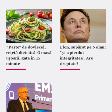
”Paste” de dovlecel,
Elon, supărat pe Nolan:
rețetă dietetică. O masă
"şi-a pierdut
ușoară, gata în 15
integritatea". Are
minute
dreptate?