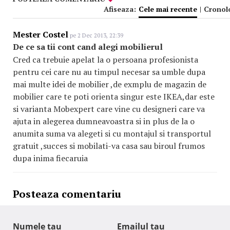
Afiseaza:
Cele mai recente
|
Cronol
Mester Costel
pe 2 Dec 2013, 22:39
De ce sa tii cont cand alegi mobilierul
Cred ca trebuie apelat la o persoana profesionista
pentru cei care nu au timpul necesar sa umble dupa
mai multe idei de mobilier ,de exmplu de magazin de
mobilier care te poti orienta singur este IKEA,dar este
si varianta Mobexpert care vine cu designeri care va
ajuta in alegerea dumneavoastra si in plus de la o
anumita suma va alegeti si cu montajul si transportul
gratuit ,succes si mobilati-va casa sau biroul frumos
dupa inima fiecaruia
Posteaza comentariu
Numele tau
Emailul tau