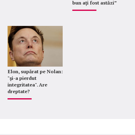
bun ați fost astăzi”
Elon, supărat pe Nolan:
"şi-a pierdut
integritatea". Are
dreptate?