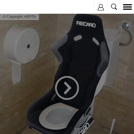
Inregistreaza
© Copyright: HEPTA