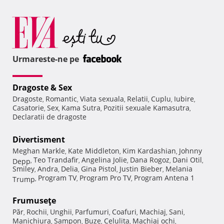
Urmareste-ne pe
Dragoste & Sex
Dragoste
Romantic
Viata sexuala
Relatii
Cuplu
Iubire
,
,
,
,
,
,
Casatorie
Sex
Kama Sutra
Pozitii sexuale Kamasutra
,
,
,
,
Declaratii de dragoste
Divertisment
Meghan Markle
Kate Middleton
Kim Kardashian
Johnny
,
,
,
Teo Trandafir
Angelina Jolie
Dana Rogoz
Dani Otil
Depp
,
,
,
,
,
Smiley
Andra
Delia
Gina Pistol
Justin Bieber
Melania
,
,
,
,
,
Program TV
Program Pro TV
Program Antena 1
Trump
,
,
,
Frumuseţe
Păr
Rochii
Unghii
Parfumuri
Coafuri
Machiaj
Sani
,
,
,
,
,
,
,
Manichiura
Sampon
Buze
Celulita
Machiaj ochi
,
,
,
,
,