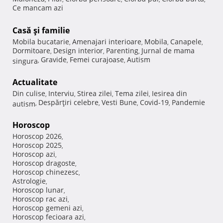
Ce mancam azi
Casă şi familie
Mobila bucatarie
Amenajari interioare
Mobila
Canapele
,
,
,
,
Dormitoare
Design interior
Parenting
Jurnal de mama
,
,
,
Gravide
Femei curajoase
Autism
singura
,
,
,
Actualitate
Din culise
Interviu
Stirea zilei
Tema zilei
Iesirea din
,
,
,
,
Despărţiri celebre
Vesti Bune
Covid-19
Pandemie
autism
,
,
,
,
Horoscop
Horoscop 2026
,
Horoscop 2025
,
Horoscop azi
,
Horoscop dragoste
,
Horoscop chinezesc
,
Astrologie
,
Horoscop lunar
,
Horoscop rac azi
,
Horoscop gemeni azi
,
Horoscop fecioara azi
,