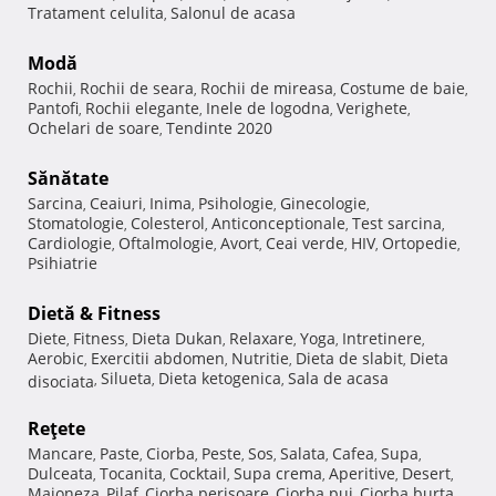
Tratament celulita
Salonul de acasa
,
Modă
Rochii
Rochii de seara
Rochii de mireasa
Costume de baie
,
,
,
,
Pantofi
Rochii elegante
Inele de logodna
Verighete
,
,
,
,
Ochelari de soare
Tendinte 2020
,
Sănătate
Sarcina
Ceaiuri
Inima
Psihologie
Ginecologie
,
,
,
,
,
Stomatologie
Colesterol
Anticonceptionale
Test sarcina
,
,
,
,
Cardiologie
Oftalmologie
Avort
Ceai verde
HIV
Ortopedie
,
,
,
,
,
,
Psihiatrie
Dietă & Fitness
Diete
Fitness
Dieta Dukan
Relaxare
Yoga
Intretinere
,
,
,
,
,
,
Aerobic
Exercitii abdomen
Nutritie
Dieta de slabit
Dieta
,
,
,
,
Silueta
Dieta ketogenica
Sala de acasa
disociata
,
,
,
Reţete
Mancare
Paste
Ciorba
Peste
Sos
Salata
Cafea
Supa
,
,
,
,
,
,
,
,
Dulceata
Tocanita
Cocktail
Supa crema
Aperitive
Desert
,
,
,
,
,
,
Maioneza
Pilaf
Ciorba perisoare
Ciorba pui
Ciorba burta
,
,
,
,
,