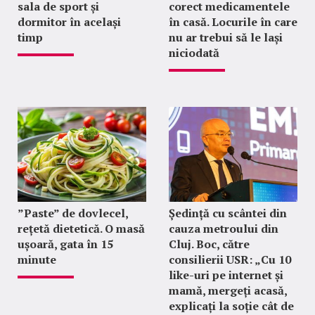
sala de sport și
corect medicamentele
dormitor în același
în casă. Locurile în care
timp
nu ar trebui să le lași
niciodată
”Paste” de dovlecel,
Ședință cu scântei din
rețetă dietetică. O masă
cauza metroului din
ușoară, gata în 15
Cluj. Boc, către
minute
consilierii USR: „Cu 10
like-uri pe internet și
mamă, mergeți acasă,
explicați la soție cât de