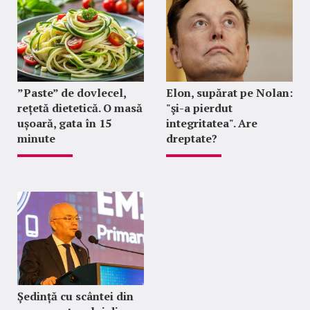
”Paste” de dovlecel,
Elon, supărat pe Nolan:
rețetă dietetică. O masă
"şi-a pierdut
ușoară, gata în 15
integritatea". Are
minute
dreptate?
Ședință cu scântei din