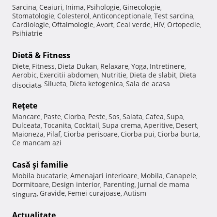
Sarcina
Ceaiuri
Inima
Psihologie
Ginecologie
,
,
,
,
,
Stomatologie
Colesterol
Anticonceptionale
Test sarcina
,
,
,
,
Cardiologie
Oftalmologie
Avort
Ceai verde
HIV
Ortopedie
,
,
,
,
,
,
Psihiatrie
Dietă & Fitness
Diete
Fitness
Dieta Dukan
Relaxare
Yoga
Intretinere
,
,
,
,
,
,
Aerobic
Exercitii abdomen
Nutritie
Dieta de slabit
Dieta
,
,
,
,
Silueta
Dieta ketogenica
Sala de acasa
disociata
,
,
,
Reţete
Mancare
Paste
Ciorba
Peste
Sos
Salata
Cafea
Supa
,
,
,
,
,
,
,
,
Dulceata
Tocanita
Cocktail
Supa crema
Aperitive
Desert
,
,
,
,
,
,
Maioneza
Pilaf
Ciorba perisoare
Ciorba pui
Ciorba burta
,
,
,
,
,
Ce mancam azi
Casă şi familie
Mobila bucatarie
Amenajari interioare
Mobila
Canapele
,
,
,
,
Dormitoare
Design interior
Parenting
Jurnal de mama
,
,
,
Gravide
Femei curajoase
Autism
singura
,
,
,
Actualitate