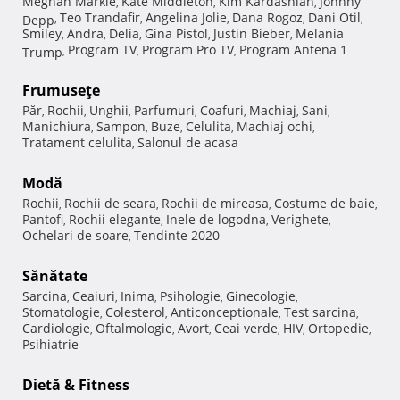
Meghan Markle
Kate Middleton
Kim Kardashian
Johnny
,
,
,
Teo Trandafir
Angelina Jolie
Dana Rogoz
Dani Otil
Depp
,
,
,
,
,
Smiley
Andra
Delia
Gina Pistol
Justin Bieber
Melania
,
,
,
,
,
Program TV
Program Pro TV
Program Antena 1
Trump
,
,
,
Frumuseţe
Păr
Rochii
Unghii
Parfumuri
Coafuri
Machiaj
Sani
,
,
,
,
,
,
,
Manichiura
Sampon
Buze
Celulita
Machiaj ochi
,
,
,
,
,
Tratament celulita
Salonul de acasa
,
Modă
Rochii
Rochii de seara
Rochii de mireasa
Costume de baie
,
,
,
,
Pantofi
Rochii elegante
Inele de logodna
Verighete
,
,
,
,
Ochelari de soare
Tendinte 2020
,
Sănătate
Sarcina
Ceaiuri
Inima
Psihologie
Ginecologie
,
,
,
,
,
Stomatologie
Colesterol
Anticonceptionale
Test sarcina
,
,
,
,
Cardiologie
Oftalmologie
Avort
Ceai verde
HIV
Ortopedie
,
,
,
,
,
,
Psihiatrie
Dietă & Fitness