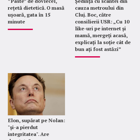
”Paste” de dovlecel,
Ședință cu scântei din
rețetă dietetică. O masă
cauza metroului din
ușoară, gata în 15
Cluj. Boc, către
minute
consilierii USR: „Cu 10
like-uri pe internet și
mamă, mergeți acasă,
explicați la soție cât de
bun ați fost astăzi”
Elon, supărat pe Nolan:
"şi-a pierdut
integritatea". Are