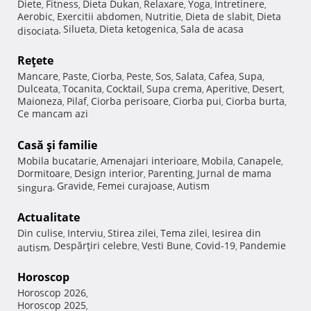
Diete
Fitness
Dieta Dukan
Relaxare
Yoga
Intretinere
,
,
,
,
,
,
Aerobic
Exercitii abdomen
Nutritie
Dieta de slabit
Dieta
,
,
,
,
Silueta
Dieta ketogenica
Sala de acasa
disociata
,
,
,
Reţete
Mancare
Paste
Ciorba
Peste
Sos
Salata
Cafea
Supa
,
,
,
,
,
,
,
,
Dulceata
Tocanita
Cocktail
Supa crema
Aperitive
Desert
,
,
,
,
,
,
Maioneza
Pilaf
Ciorba perisoare
Ciorba pui
Ciorba burta
,
,
,
,
,
Ce mancam azi
Casă şi familie
Mobila bucatarie
Amenajari interioare
Mobila
Canapele
,
,
,
,
Dormitoare
Design interior
Parenting
Jurnal de mama
,
,
,
Gravide
Femei curajoase
Autism
singura
,
,
,
Actualitate
Din culise
Interviu
Stirea zilei
Tema zilei
Iesirea din
,
,
,
,
Despărţiri celebre
Vesti Bune
Covid-19
Pandemie
autism
,
,
,
,
Horoscop
Horoscop 2026
,
Horoscop 2025
,