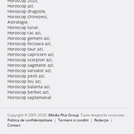
Horoscop 2025
,
Horoscop azi
,
Horoscop dragoste
,
Horoscop chinezesc
,
Astrologie
,
Horoscop lunar
,
Horoscop rac azi
,
Horoscop gemeni azi
,
Horoscop fecioara azi
,
Horoscop taur azi
,
Horoscop capricorn azi
,
Horoscop scorpion azi
,
Horoscop sagetator azi
,
Horoscop varsator azi
,
Horoscop pesti azi
,
Horoscop leu azi
,
Horoscop balanta azi
,
Horoscop berbec azi
,
Horoscop saptamanal
Copyright © 2001-2026,
iMedia Plus Group
. Toate drepturile rezervate
Politica de confidențialitate
|
Termeni si conditii
|
Redacţia
|
Contact