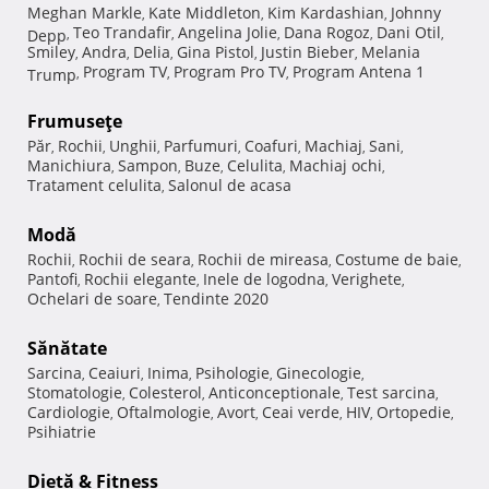
Meghan Markle
Kate Middleton
Kim Kardashian
Johnny
,
,
,
Teo Trandafir
Angelina Jolie
Dana Rogoz
Dani Otil
Depp
,
,
,
,
,
Smiley
Andra
Delia
Gina Pistol
Justin Bieber
Melania
,
,
,
,
,
Program TV
Program Pro TV
Program Antena 1
Trump
,
,
,
Frumuseţe
Păr
Rochii
Unghii
Parfumuri
Coafuri
Machiaj
Sani
,
,
,
,
,
,
,
Manichiura
Sampon
Buze
Celulita
Machiaj ochi
,
,
,
,
,
Tratament celulita
Salonul de acasa
,
Modă
Rochii
Rochii de seara
Rochii de mireasa
Costume de baie
,
,
,
,
Pantofi
Rochii elegante
Inele de logodna
Verighete
,
,
,
,
Ochelari de soare
Tendinte 2020
,
Sănătate
Sarcina
Ceaiuri
Inima
Psihologie
Ginecologie
,
,
,
,
,
Stomatologie
Colesterol
Anticonceptionale
Test sarcina
,
,
,
,
Cardiologie
Oftalmologie
Avort
Ceai verde
HIV
Ortopedie
,
,
,
,
,
,
Psihiatrie
Dietă & Fitness