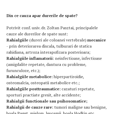
Din ce cauza apar durerile de spate?
Potrivit conf. univ. dr. Zoltan Pasztai, principalele
cauze ale durerilor de spate sunt:
Rahialgiile
(dureri ale coloanei vertebrale)
mecanice
- prin deteriorarea discala, tulburari de statica
rahidiana, artroza interapofizara posterioara;
Rahialgiile inflamatorii
: neinfectioase, infectioase
(amigdalite repetate, dantura cu probleme,
furunculoze, etc.);
Rahialgiile metabolice:
hiperpartiroidie,
osteomalcia, osteopatii metabolice etc.;
Rahialgiile posttraumatice:
cazaturi repetate,
sporturi practiate gresit, alte accidente;
Rahialgii functionale sau psihosomatice;
Rahialgii de cauze rare:
tumori maligne sau benigne,
boala Paget, mielom, leucemii, boala Hodkin etc.