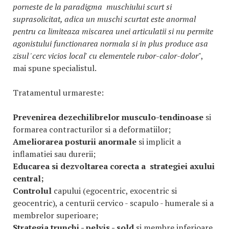
porneste de la paradigma muschiului scurt si
suprasolicitat, adica un muschi scurtat este anormal
pentru ca limiteaza miscarea unei articulatii si nu permite
agonistului functionarea normala si in plus produce asa
zisul 'cerc vicios local' cu elementele rubor-calor-dolor"
,
mai spune specialistul.
Tratamentul urmareste:
Prevenirea dezechilibrelor musculo-tendinoase
si
formarea contracturilor si a deformatiilor;
Ameliorarea posturii anormale
si implicit a
inflamatiei sau durerii;
Educarea si dezvoltarea corecta a strategiei axului
central;
Controlul
capului (egocentric, exocentric si
geocentric), a centurii cervico - scapulo - humerale si a
membrelor superioare;
Strategia trunchi - pelvis - sold
si membre inferioare