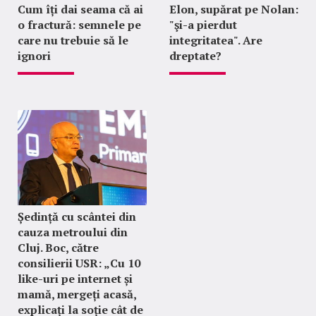
Cum îți dai seama că ai
Elon, supărat pe Nolan:
o fractură: semnele pe
"şi-a pierdut
care nu trebuie să le
integritatea". Are
ignori
dreptate?
Ședință cu scântei din
cauza metroului din
Cluj. Boc, către
consilierii USR: „Cu 10
like-uri pe internet și
mamă, mergeți acasă,
explicați la soție cât de