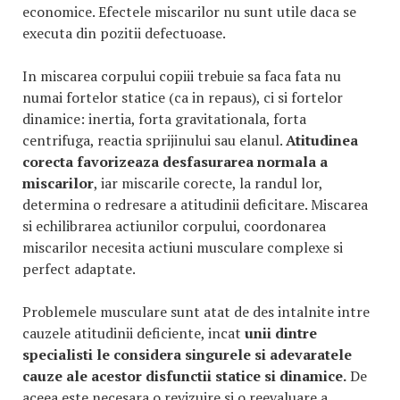
economice. Efectele miscarilor nu sunt utile daca se
executa din pozitii defectuoase.
In miscarea corpului copiii trebuie sa faca fata nu
numai fortelor statice (ca in repaus), ci si fortelor
dinamice: inertia, forta gravitationala, forta
centrifuga, reactia sprijinului sau elanul.
Atitudinea
corecta favorizeaza desfasurarea normala a
miscarilor
, iar miscarile corecte, la randul lor,
determina o redresare a atitudinii deficitare. Miscarea
si echilibrarea actiunilor corpului, coordonarea
miscarilor necesita actiuni musculare complexe si
perfect adaptate.
Problemele musculare sunt atat de des intalnite intre
cauzele atitudinii deficiente, incat
unii dintre
specialisti le considera singurele si adevaratele
cauze ale acestor disfunctii statice si dinamice.
De
aceea este necesara o revizuire si o reevaluare a