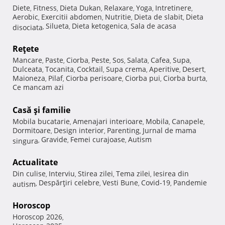
Diete
Fitness
Dieta Dukan
Relaxare
Yoga
Intretinere
,
,
,
,
,
,
Aerobic
Exercitii abdomen
Nutritie
Dieta de slabit
Dieta
,
,
,
,
Silueta
Dieta ketogenica
Sala de acasa
disociata
,
,
,
Reţete
Mancare
Paste
Ciorba
Peste
Sos
Salata
Cafea
Supa
,
,
,
,
,
,
,
,
Dulceata
Tocanita
Cocktail
Supa crema
Aperitive
Desert
,
,
,
,
,
,
Maioneza
Pilaf
Ciorba perisoare
Ciorba pui
Ciorba burta
,
,
,
,
,
Ce mancam azi
Casă şi familie
Mobila bucatarie
Amenajari interioare
Mobila
Canapele
,
,
,
,
Dormitoare
Design interior
Parenting
Jurnal de mama
,
,
,
Gravide
Femei curajoase
Autism
singura
,
,
,
Actualitate
Din culise
Interviu
Stirea zilei
Tema zilei
Iesirea din
,
,
,
,
Despărţiri celebre
Vesti Bune
Covid-19
Pandemie
autism
,
,
,
,
Horoscop
Horoscop 2026
,