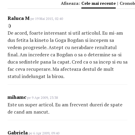
Afiseaza:
Cele mai recente
|
Cronol
Raluca M
pe 19 Mai 2015, 02:40
:)
De acord, foarte interesant si util articolul. Eu mi-am
dus fetita la kineto la Goga Bogdan si incepem sa
vedem progresele. Astept cu nerabdare rezultatul
final. Am incredere ca Bogdan o sa o determine sa-si
duca sedintele pana la capat. Cred ca o sa incep si eu sa
fac ceva recuperare. Ma afecteaza destul de mult
statul indelungat la birou.
mihamc
pe 9 Apr 2009, 23:38
Este un super articol. Eu am frecvent dureri de spate
de cand am nascut.
Gabriela
pe 6 Apr 2009, 09:40