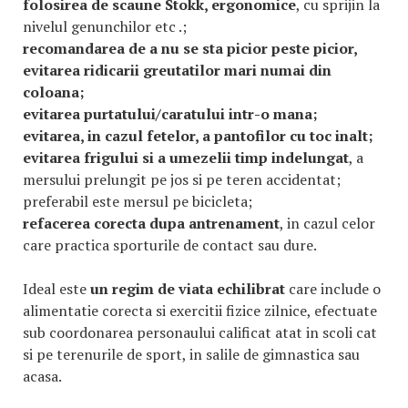
folosirea de scaune Stokk, ergonomice
, cu sprijin la
nivelul genunchilor etc .;
recomandarea de a nu se sta picior peste picior,
evitarea ridicarii greutatilor mari numai din
coloana;
evitarea purtatului/caratului intr-o mana;
evitarea, in cazul fetelor, a pantofilor cu toc inalt;
evitarea frigului si a umezelii timp indelungat
, a
mersului prelungit pe jos si pe teren accidentat;
preferabil este mersul pe bicicleta;
refacerea corecta dupa antrenament
, in cazul celor
care practica sporturile de contact sau dure.
Ideal este
un regim de viata echilibrat
care include o
alimentatie corecta si exercitii fizice zilnice, efectuate
sub coordonarea personaului calificat atat in scoli cat
si pe terenurile de sport, in salile de gimnastica sau
acasa.