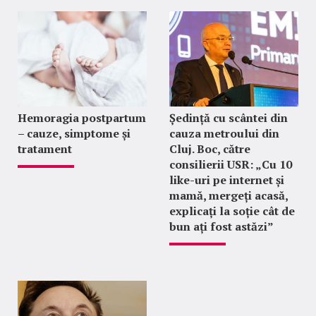
Hemoragia postpartum
Ședință cu scântei din
– cauze, simptome și
cauza metroului din
tratament
Cluj. Boc, către
consilierii USR: „Cu 10
like-uri pe internet și
mamă, mergeți acasă,
explicați la soție cât de
bun ați fost astăzi”