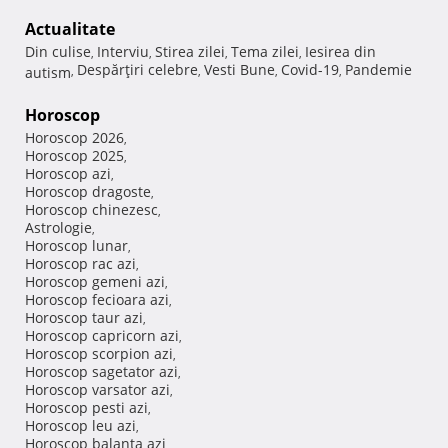
Actualitate
Din culise
Interviu
Stirea zilei
Tema zilei
Iesirea din
,
,
,
,
Despărţiri celebre
Vesti Bune
Covid-19
Pandemie
autism
,
,
,
,
Horoscop
Horoscop 2026
,
Horoscop 2025
,
Horoscop azi
,
Horoscop dragoste
,
Horoscop chinezesc
,
Astrologie
,
Horoscop lunar
,
Horoscop rac azi
,
Horoscop gemeni azi
,
Horoscop fecioara azi
,
Horoscop taur azi
,
Horoscop capricorn azi
,
Horoscop scorpion azi
,
Horoscop sagetator azi
,
Horoscop varsator azi
,
Horoscop pesti azi
,
Horoscop leu azi
,
Horoscop balanta azi
,