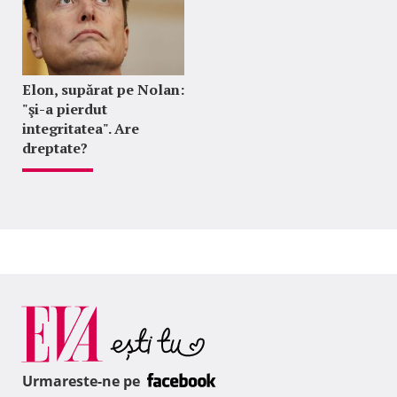
Elon, supărat pe Nolan:
"şi-a pierdut
integritatea". Are
dreptate?
Urmareste-ne pe