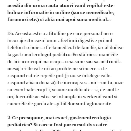
acestia din urma cauta atunci cand copilul este
bolnav informatie in online (surse nemedicale,
forumuri etc.) si abia mai apoi suna medicul...
Da. Aceasta este o atitudine pe care personal nu o
incurajez. In cazul unor afectiuni digestive primul
telefon trebuie sa fie la medicul de familie, iar al doilea
la gastroenterologul pediatru. Eu sfatuiesc mamicile
de ai caror copii ma ocup sa ma sune sau sa-mi trimita
mesaj ori de cate ori au probleme si incerc sa le
raspund cat de repede pot (a nu se intelege ca le
raspund abia a doua zi). Le incurajez sa-mi trimita poze
cu eventuale eruptii, scaune modificate…si, de multe
ori, lucrurile acestea se intampla in weekend cand si
camerele de garda ale spitalelor sunt aglomerate.
2. Ce presupune, mai exact, gastroenterologia
pediatrica? Si care a fost parcursul dvs catre