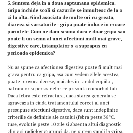
5. Suntem deja in a doua saptamana epidemica.
Gripa inchide scoli si cazurile se inmultesc de la o
zi la alta. Fiind asociata de multe ori cu greata,
diareea si varsaturile - gripa poate induce in eroare
parintele. Cum ne dam seama daca e doar gripa sau
poate fi un semn al unei afectiuni mult mai grave,
digestive care, intamplator s-a suprapus cu
perioada epidemica?
Nu as spune ca afectiunea digestiva poate fi mult mai
grava pentru ca gripa, asa cum vedem zilele acestea,
poate provoca decese, mai ales in randul copiilor,
batranilor si persoanelor ce prezinta comorbiditati.
Daca febra este refractara, daca starea generala se
agraveaza in ciuda tratamentului corect al unei
presupuse afectiuni digestive, daca sunt indeplinite
criteriile de definitie ale cazului (febra peste 38ºC,
tuse, evolutie peste 10 zile si absenta altui diagnostic
clinic si radiologic) atunci da, ne putem gandi la gripa.