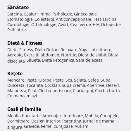
Sănătate
Sarcina
Ceaiuri
Inima
Psihologie
Ginecologie
,
,
,
,
,
Stomatologie
Colesterol
Anticonceptionale
Test sarcina
,
,
,
,
Cardiologie
Oftalmologie
Avort
Ceai verde
HIV
Ortopedie
,
,
,
,
,
,
Psihiatrie
Dietă & Fitness
Diete
Fitness
Dieta Dukan
Relaxare
Yoga
Intretinere
,
,
,
,
,
,
Aerobic
Exercitii abdomen
Nutritie
Dieta de slabit
Dieta
,
,
,
,
Silueta
Dieta ketogenica
Sala de acasa
disociata
,
,
,
Reţete
Mancare
Paste
Ciorba
Peste
Sos
Salata
Cafea
Supa
,
,
,
,
,
,
,
,
Dulceata
Tocanita
Cocktail
Supa crema
Aperitive
Desert
,
,
,
,
,
,
Maioneza
Pilaf
Ciorba perisoare
Ciorba pui
Ciorba burta
,
,
,
,
,
Ce mancam azi
Casă şi familie
Mobila bucatarie
Amenajari interioare
Mobila
Canapele
,
,
,
,
Dormitoare
Design interior
Parenting
Jurnal de mama
,
,
,
Gravide
Femei curajoase
Autism
singura
,
,
,