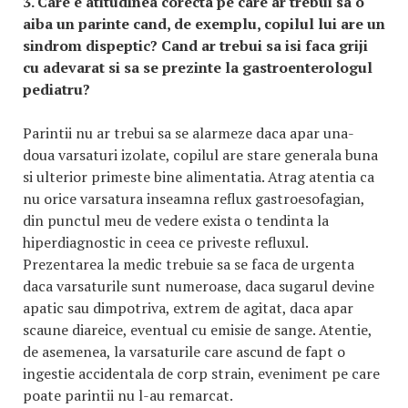
3. Care e atitudinea corecta pe care ar trebui sa o
aiba un parinte cand, de exemplu, copilul lui are un
sindrom dispeptic? Cand ar trebui sa isi faca griji
cu adevarat si sa se prezinte la gastroenterologul
pediatru?
Parintii nu ar trebui sa se alarmeze daca apar una-
doua varsaturi izolate, copilul are stare generala buna
si ulterior primeste bine alimentatia. Atrag atentia ca
nu orice varsatura inseamna reflux gastroesofagian,
din punctul meu de vedere exista o tendinta la
hiperdiagnostic in ceea ce priveste refluxul.
Prezentarea la medic trebuie sa se faca de urgenta
daca varsaturile sunt numeroase, daca sugarul devine
apatic sau dimpotriva, extrem de agitat, daca apar
scaune diareice, eventual cu emisie de sange. Atentie,
de asemenea, la varsaturile care ascund de fapt o
ingestie accidentala de corp strain, eveniment pe care
poate parintii nu l-au remarcat.