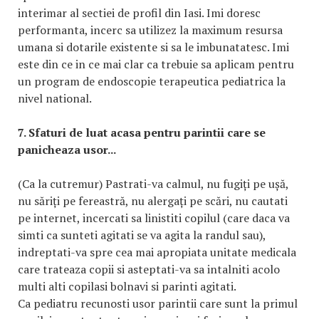
interimar al sectiei de profil din Iasi. Imi doresc
performanta, incerc sa utilizez la maximum resursa
umana si dotarile existente si sa le imbunatatesc. Imi
este din ce in ce mai clar ca trebuie sa aplicam pentru
un program de endoscopie terapeutica pediatrica la
nivel national.
7. Sfaturi de luat acasa pentru parintii care se
panicheaza usor...
(Ca la cutremur) Pastrati-va calmul, nu fugiți pe ușă,
nu săriți pe fereastră, nu alergați pe scări, nu cautati
pe internet, incercati sa linistiti copilul (care daca va
simti ca sunteti agitati se va agita la randul sau),
indreptati-va spre cea mai apropiata unitate medicala
care trateaza copii si asteptati-va sa intalniti acolo
multi alti copilasi bolnavi si parinti agitati.
Ca pediatru recunosti usor parintii care sunt la primul