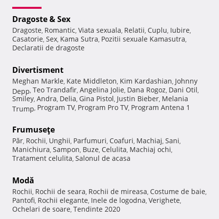
Dragoste & Sex
Dragoste
Romantic
Viata sexuala
Relatii
Cuplu
Iubire
,
,
,
,
,
,
Casatorie
Sex
Kama Sutra
Pozitii sexuale Kamasutra
,
,
,
,
Declaratii de dragoste
Divertisment
Meghan Markle
Kate Middleton
Kim Kardashian
Johnny
,
,
,
Teo Trandafir
Angelina Jolie
Dana Rogoz
Dani Otil
Depp
,
,
,
,
,
Smiley
Andra
Delia
Gina Pistol
Justin Bieber
Melania
,
,
,
,
,
Program TV
Program Pro TV
Program Antena 1
Trump
,
,
,
Frumuseţe
Păr
Rochii
Unghii
Parfumuri
Coafuri
Machiaj
Sani
,
,
,
,
,
,
,
Manichiura
Sampon
Buze
Celulita
Machiaj ochi
,
,
,
,
,
Tratament celulita
Salonul de acasa
,
Modă
Rochii
Rochii de seara
Rochii de mireasa
Costume de baie
,
,
,
,
Pantofi
Rochii elegante
Inele de logodna
Verighete
,
,
,
,
Ochelari de soare
Tendinte 2020
,