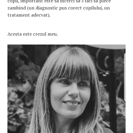
copil, important este sa incerci sa-i faci sa plece
zambind (un diagnostic pus corect copilului, un
tratament adecvat).
Acesta este crezul meu.