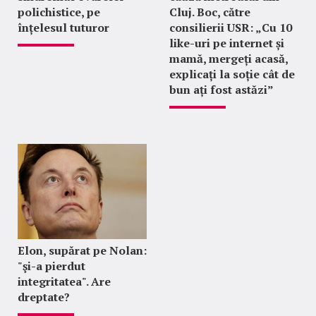
polichistice, pe
Cluj. Boc, către
înțelesul tuturor
consilierii USR: „Cu 10
like-uri pe internet și
mamă, mergeți acasă,
explicați la soție cât de
bun ați fost astăzi”
Elon, supărat pe Nolan:
"şi-a pierdut
integritatea". Are
dreptate?