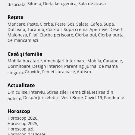
Silueta
Dieta ketogenica
Sala de acasa
disociata
,
,
,
Reţete
Mancare
Paste
Ciorba
Peste
Sos
Salata
Cafea
Supa
,
,
,
,
,
,
,
,
Dulceata
Tocanita
Cocktail
Supa crema
Aperitive
Desert
,
,
,
,
,
,
Maioneza
Pilaf
Ciorba perisoare
Ciorba pui
Ciorba burta
,
,
,
,
,
Ce mancam azi
Casă şi familie
Mobila bucatarie
Amenajari interioare
Mobila
Canapele
,
,
,
,
Dormitoare
Design interior
Parenting
Jurnal de mama
,
,
,
Gravide
Femei curajoase
Autism
singura
,
,
,
Actualitate
Din culise
Interviu
Stirea zilei
Tema zilei
Iesirea din
,
,
,
,
Despărţiri celebre
Vesti Bune
Covid-19
Pandemie
autism
,
,
,
,
Horoscop
Horoscop 2026
,
Horoscop 2025
,
Horoscop azi
,
Horoscop dragoste
,