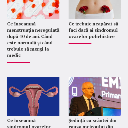
Ce înseamnă
Ce trebuie neapărat să
menstruația neregulată
faci dacă ai sindromul
după 40 de ani. Când
ovarelor polichistice
este normală și când
trebuie să mergi la
medic
Ce înseamnă
Ședință cu scântei din
sindromul ovarelor
cauza metroului din