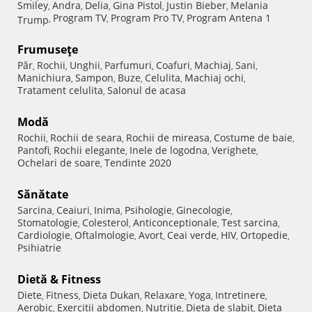
Smiley
Andra
Delia
Gina Pistol
Justin Bieber
Melania
,
,
,
,
,
Program TV
Program Pro TV
Program Antena 1
Trump
,
,
,
Frumuseţe
Păr
Rochii
Unghii
Parfumuri
Coafuri
Machiaj
Sani
,
,
,
,
,
,
,
Manichiura
Sampon
Buze
Celulita
Machiaj ochi
,
,
,
,
,
Tratament celulita
Salonul de acasa
,
Modă
Rochii
Rochii de seara
Rochii de mireasa
Costume de baie
,
,
,
,
Pantofi
Rochii elegante
Inele de logodna
Verighete
,
,
,
,
Ochelari de soare
Tendinte 2020
,
Sănătate
Sarcina
Ceaiuri
Inima
Psihologie
Ginecologie
,
,
,
,
,
Stomatologie
Colesterol
Anticonceptionale
Test sarcina
,
,
,
,
Cardiologie
Oftalmologie
Avort
Ceai verde
HIV
Ortopedie
,
,
,
,
,
,
Psihiatrie
Dietă & Fitness
Diete
Fitness
Dieta Dukan
Relaxare
Yoga
Intretinere
,
,
,
,
,
,
Aerobic
Exercitii abdomen
Nutritie
Dieta de slabit
Dieta
,
,
,
,