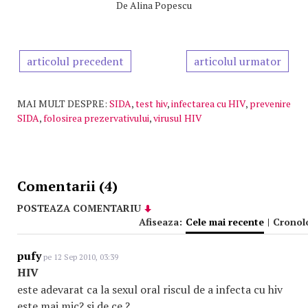
De
Alina Popescu
articolul precedent
articolul urmator
MAI MULT DESPRE:
SIDA
,
test hiv
,
infectarea cu HIV
,
prevenire
SIDA
,
folosirea prezervativului
,
virusul HIV
Comentarii (4)
POSTEAZA COMENTARIU
Afiseaza:
Cele mai recente
|
Cronol
pufy
pe 12 Sep 2010, 03:39
HIV
este adevarat ca la sexul oral riscul de a infecta cu hiv
este mai mic? si de ce ?