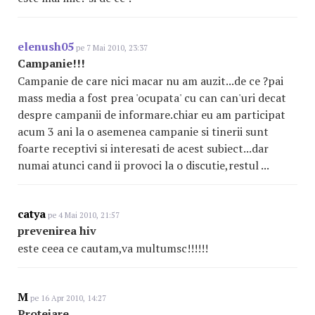
elenush05
pe 7 Mai 2010, 23:37
Campanie!!!
Campanie de care nici macar nu am auzit...de ce ?pai
mass media a fost prea 'ocupata' cu can can'uri decat
despre campanii de informare.chiar eu am participat
acum 3 ani la o asemenea campanie si tinerii sunt
foarte receptivi si interesati de acest subiect...dar
numai atunci cand ii provoci la o discutie,restul ...
catya
pe 4 Mai 2010, 21:57
prevenirea hiv
este ceea ce cautam,va multumsc!!!!!!
M
pe 16 Apr 2010, 14:27
Protejare