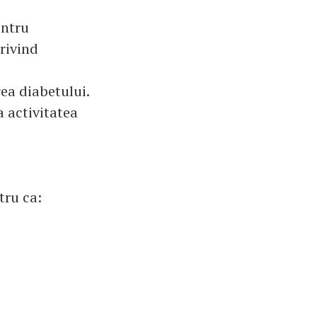
entru
privind
rea diabetului.
a activitatea
tru ca: