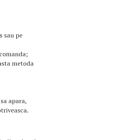
s sau pe
lecomanda;
easta metoda
 sa apara,
otriveasca.