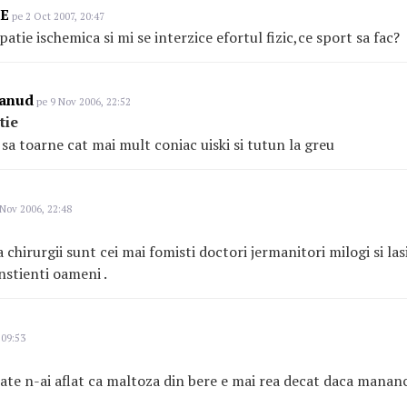
LE
pe 2 Oct 2007, 20:47
atie ischemica si mi se interzice efortul fizic,ce sport sa fac?
eanud
pe 9 Nov 2006, 22:52
tie
sa toarne cat mai mult coniac uiski si tutun la greu
Nov 2006, 22:48
chirurgii sunt cei mai fomisti doctori jermanitori milogi si la
nstienti oameni .
 09:53
ate n-ai aflat ca maltoza din bere e mai rea decat daca mananc