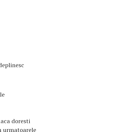
deplinesc
le
daca doresti
din urmatoarele