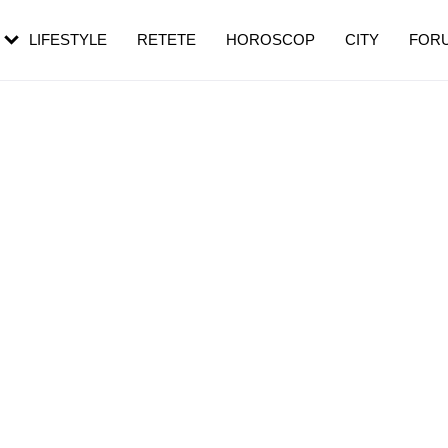
rezești mai des
Cât durează, cum te pregătești și cât
i în vârstă
de dureroasă este investigația
LIFESTYLE
RETETE
HOROSCOP
CITY
FOR