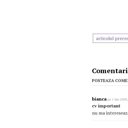
articolul prece
Comentarii
POSTEAZA COME
bianca
pe 1 Iun 2009,
cv important
nu ma intereseaz