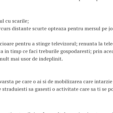
ul cu scarile;
rcurs distante scurte opteaza pentru mersul pe jo
icioare pentru a stinge televizorul; renunta la te
a in timp ce faci treburile gospodaresti; prin ac
mult mai usor de indeplinit.
varsta pe care o ai si de mobilizarea care intarzie
e straduiesti sa gasesti o activitate care sa ti se p