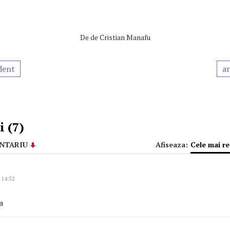
De
de Cristian Manafu
dent
ar
 (7)
NTARIU
Afiseaza:
Cele mai r
 14:52
a