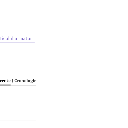
ticolul urmator
ecente
|
Cronologic