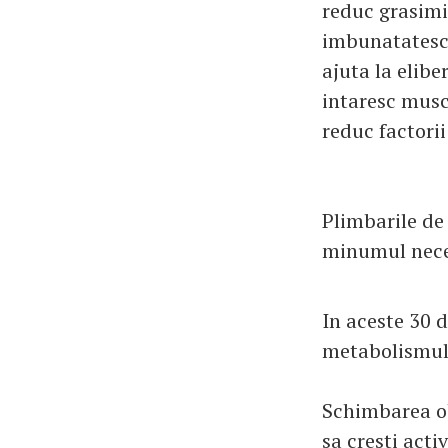
reduc grasimi
imbunatatesc 
ajuta la elibe
intaresc musch
reduc factorii
Plimbarile de
minumul neces
In aceste 30 d
metabolismulu
Schimbarea ob
sa cresti acti