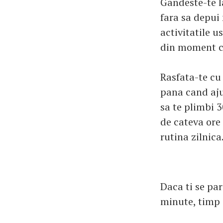
Gandeste-te la
fara sa depui
activitatile u
din moment ce
Rasfata-te cu
pana cand aju
sa te plimbi 3
de cateva ore 
rutina zilnica
Daca ti se pa
minute, timp 