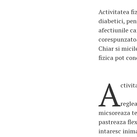
Activitatea f
diabetici, pen
afectiunile ca
corespunzatoar
Chiar si micil
fizica pot co
A
ctivit
reglea
micsoreaza te
pastreaza flex
intaresc inim