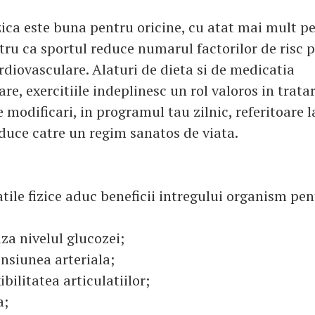
izica este buna pentru oricine, cu atat mai mult p
tru ca sportul reduce numarul factorilor de risc 
rdiovasculare. Alaturi de dieta si de medicatia
e, exercitiile indeplinesc un rol valoros in trata
e modificari, in programul tau zilnic, referitoare l
nduce catre un regim sanatos de viata.
atile fizice aduc beneficii intregului organism pen
za nivelul glucozei;
nsiunea arteriala;
ibilitatea articulatiilor;
a;