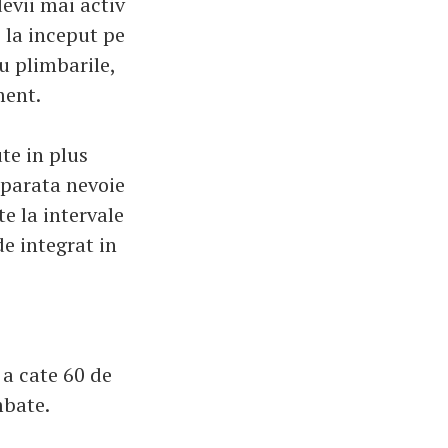
devii mai activ
 la inceput pe
cu plimbarile,
ment.
te in plus
aparata nevoie
e la intervale
de integrat in
 a cate 60 de
mbate.