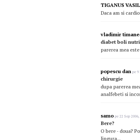
TIGANUS VASI
Daca am si cardiop
vladimir timan
diabet boli nutri
parerea mea este 
popescu dan
pe 9 
chirurgie
dupa parerea mea 
analfebeti si inco
samo
pe 22 Sep 2006,
Bere?
O bere - doua? Po
lingura...