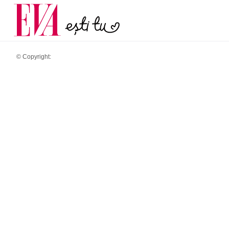
și 60 de ani. De ce te t
Carieră
pe măsură ce înaintez
Actualitate
© Copyright: