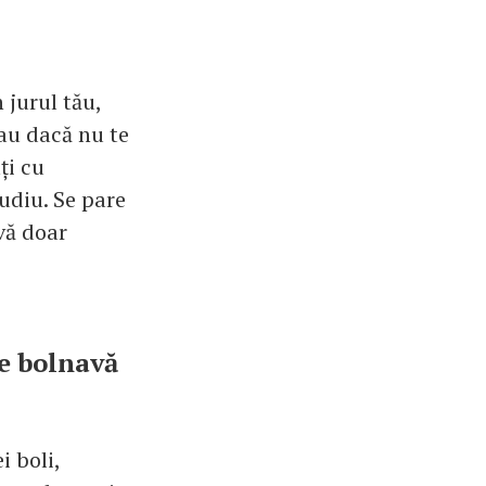
 jurul tău,
au dacă nu te
ți cu
tudiu. Se pare
vă doar
te bolnavă
i boli,