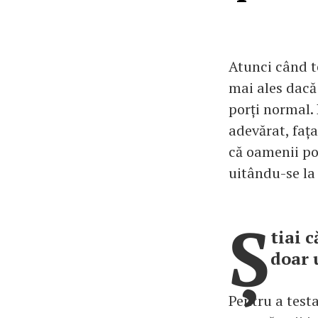
Atunci când te
mai ales dacă
porți normal. 
adevărat, fața
că oamenii po
uitându-se la 
Ș
tiai 
doar 
Pentru a testa