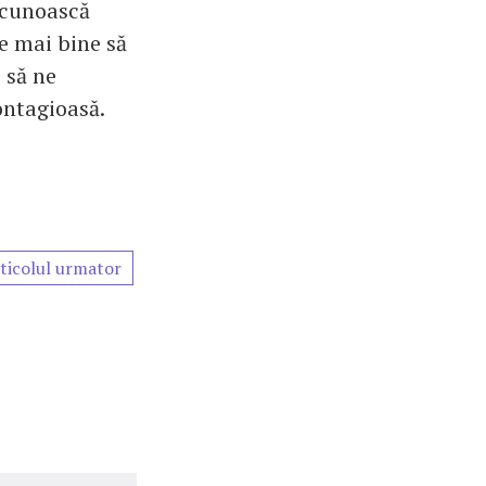
ecunoască
e mai bine să
 să ne
ontagioasă.
ticolul urmator