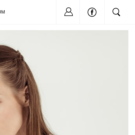
Nu ai cont?
Inregistreaza-
UM