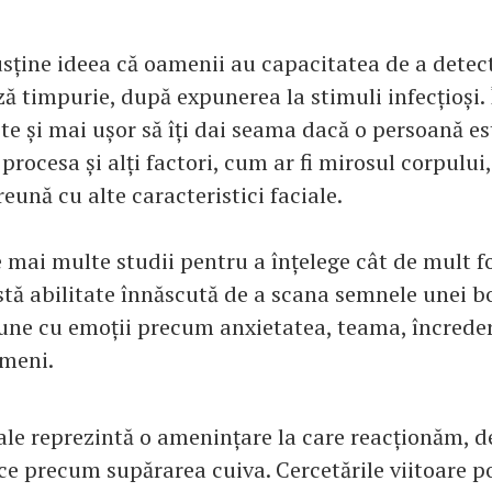
usține ideea că oamenii au capacitatea de a dete
ază timpurie, după expunerea la stimuli infecțioși. 
te și mai ușor să îți dai seama dacă o persoană es
procesa și alți factori, cum ar fi mirosul corpului
eună cu alte caracteristici faciale.
 mai multe studii pentru a înțelege cât de mult f
tă abilitate înnăscută de a scana semnele unei bo
ne cu emoții precum anxietatea, teama, încredere
ameni.
ale reprezintă o amenințare la care reacționăm, d
ce precum supărarea cuiva. Cercetările viitoare p