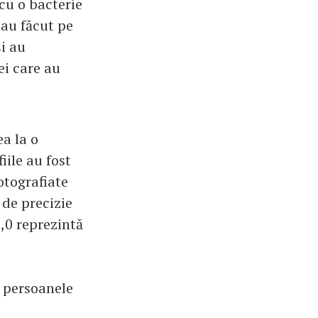
 cu o bacterie
-au făcut pe
și au
ei care au
ea la o
iile au fost
otografiate
 de precizie
1,0 reprezintă
e persoanele