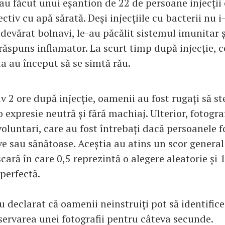
-au făcut unui eșantion de 22 de persoane injecții
tiv cu apă sărată. Deși injecțiile cu bacterii nu i
devărat bolnavi, le-au păcălit sistemul imunitar 
răspuns inflamator. La scurt timp după injecție, c
a au început să se simtă rău.
 2 ore după injecție, oamenii au fost rugați să st
o expresie neutră și fără machiaj. Ulterior, fotograf
oluntari, care au fost întrebați dacă persoanele f
e sau sănătoase. Aceștia au atins un scor general
scară în care 0,5 reprezintă o alegere aleatorie și 
 perfectă.
u declarat că oamenii neinstruiți pot să identific
servarea unei fotografii pentru câteva secunde.