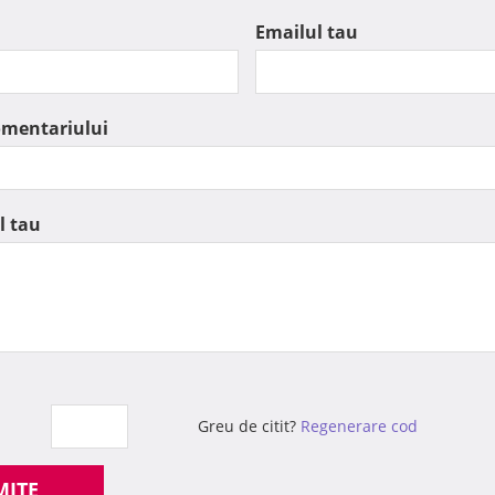
Emailul tau
omentariului
l tau
Greu de citit?
Regenerare cod
MITE