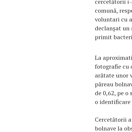
cercetătorii i
comună, respec
voluntari cu a
declanșat un 
primit bacteri
La aproximativ
fotografie cu 
arătate unor v
păreau bolnav
de 0,62, pe o 
o identificare
Cercetătorii a
bolnave la ob