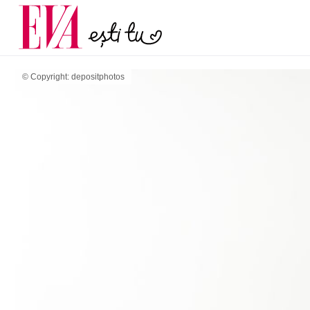
menopauză și când ar t
Carieră
la medic
Actualitate
© Copyright: depositphotos