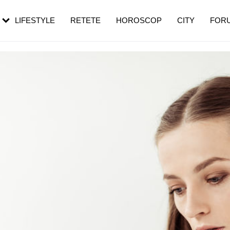
rebui să mergi
și 60 de ani. De ce te trezești mai des
pe măsură ce înaintezi în vârstă
LIFESTYLE
RETETE
HOROSCOP
CITY
FOR