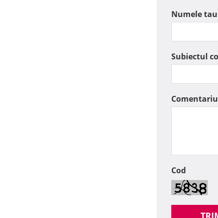
Numele tau
Subiectul c
Comentariu
Cod
TRI