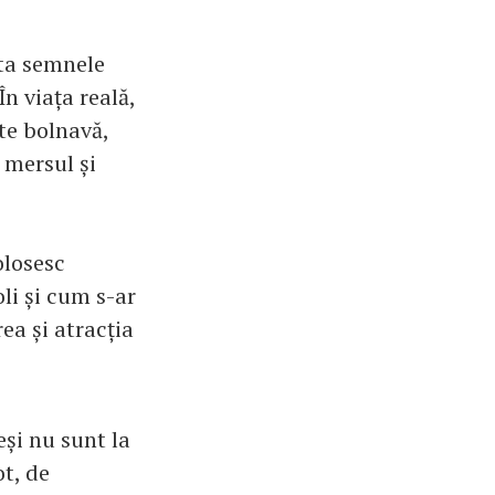
cta semnele
În viața reală,
te bolnavă,
, mersul și
olosesc
li și cum s-ar
a și atracția
eși nu sunt la
ot, de