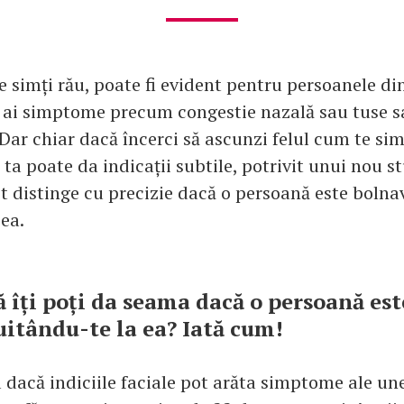
 simți rău, poate fi evident pentru persoanele din
 ai simptome precum congestie nazală sau tuse s
Dar chiar dacă încerci să ascunzi felul cum te sim
 ta poate da indicații subtile, potrivit unui nou s
t distinge cu precizie dacă o persoană este bolna
ea.
că îți poți da seama dacă o persoană es
uitându-te la ea? Iată cum!
 dacă indiciile faciale pot arăta simptome ale une