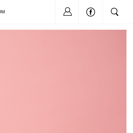
Nu ai cont?
Inregistreaza-
UM