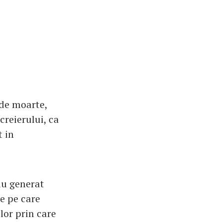
 de moarte,
creierului, ca
t in
au generat
e pe care
lor prin care