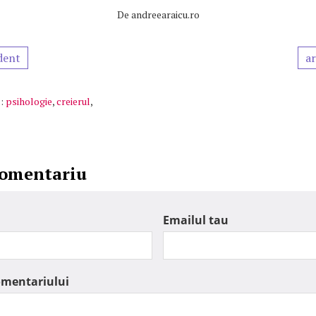
De
andreearaicu.ro
dent
ar
:
psihologie
,
creierul
,
comentariu
Emailul tau
omentariului