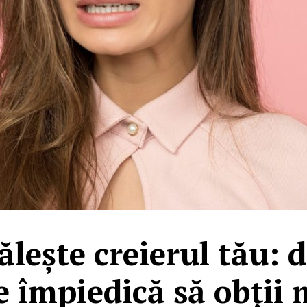
lește creierul tău: d
e împiedică să obții