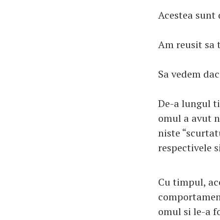
Acestea sunt d
Am reusit sa 
Sa vedem daca
De-a lungul ti
omul a avut ne
niste “scurtat
respectivele si
Cu timpul, ac
comportamente
omul si le-a 