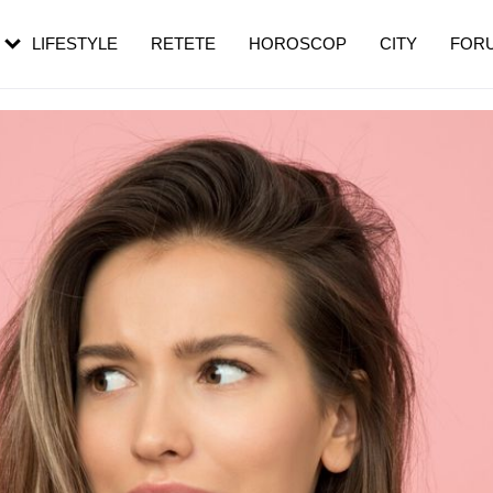
rebui să mergi
și 60 de ani. De ce te trezești mai des
pe măsură ce înaintezi în vârstă
LIFESTYLE
RETETE
HOROSCOP
CITY
FOR