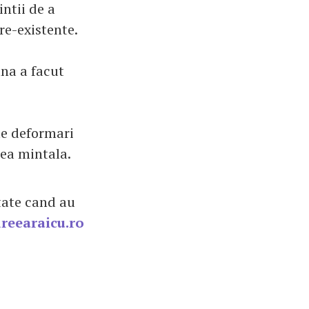
ntii de a
pre-existente.
na a facut
ste deformari
tea mintala.
tate cand au
reearaicu.ro