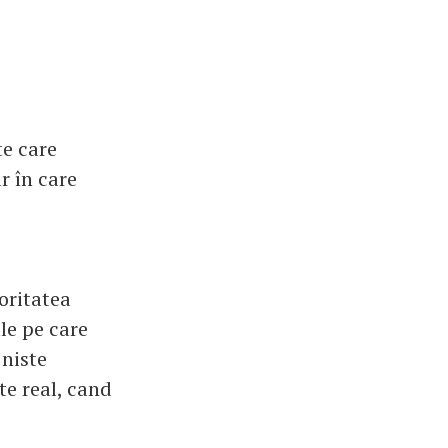
te care
r în care
oritatea
le pe care
 niste
te real, cand