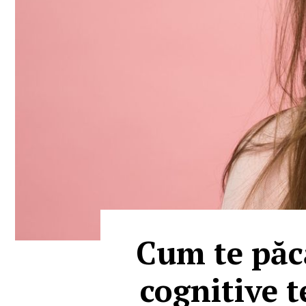
Cum te păcă
cognitive t