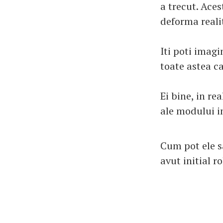
a trecut. Aces
deforma realit
Iti poti imag
toate astea c
Ei bine, in re
ale modului i
Cum pot ele s
avut initial r