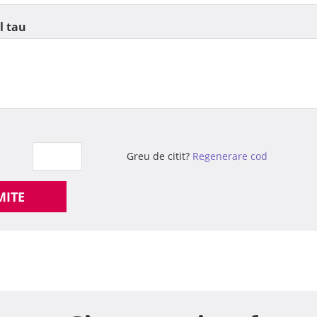
l tau
Greu de citit?
Regenerare cod
MITE