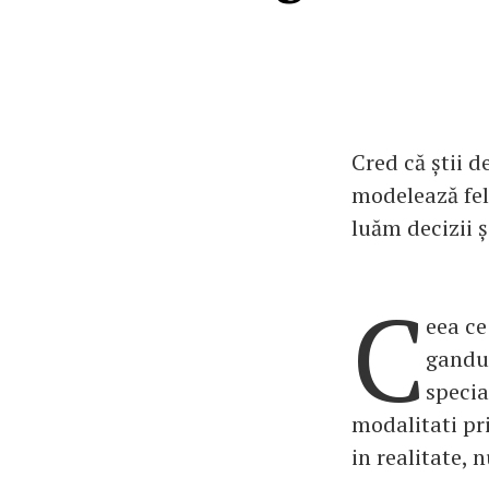
Cred că știi 
modelează fel
luăm decizii ș
C
eea ce
gandur
specia
modalitati pr
in realitate, n