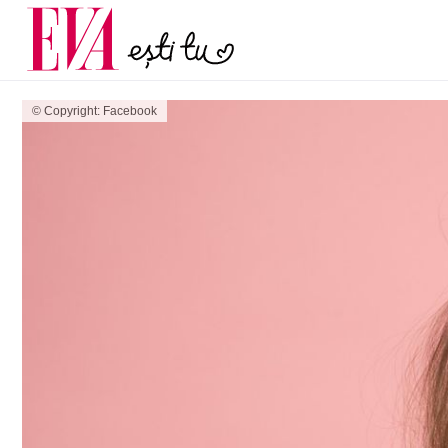
menopauză și când ar t
Carieră
la medic
Actualitate
© Copyright: Facebook