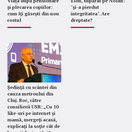
Viața după pensionare
Elon, supărat pe Nolan:
și plecarea copiilor:
"şi-a pierdut
cum îți găsești din nou
integritatea". Are
rostul
dreptate?
Ședință cu scântei din
cauza metroului din
Cluj. Boc, către
consilierii USR: „Cu 10
like-uri pe internet și
mamă, mergeți acasă,
explicați la soție cât de