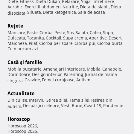
Diete
Fitness
Dieta Dukan
Relaxare
Yoga
Intretinere
,
,
,
,
,
,
Aerobic
Exercitii abdomen
Nutritie
Dieta de slabit
Dieta
,
,
,
,
Silueta
Dieta ketogenica
Sala de acasa
disociata
,
,
,
Reţete
Mancare
Paste
Ciorba
Peste
Sos
Salata
Cafea
Supa
,
,
,
,
,
,
,
,
Dulceata
Tocanita
Cocktail
Supa crema
Aperitive
Desert
,
,
,
,
,
,
Maioneza
Pilaf
Ciorba perisoare
Ciorba pui
Ciorba burta
,
,
,
,
,
Ce mancam azi
Casă şi familie
Mobila bucatarie
Amenajari interioare
Mobila
Canapele
,
,
,
,
Dormitoare
Design interior
Parenting
Jurnal de mama
,
,
,
Gravide
Femei curajoase
Autism
singura
,
,
,
Actualitate
Din culise
Interviu
Stirea zilei
Tema zilei
Iesirea din
,
,
,
,
Despărţiri celebre
Vesti Bune
Covid-19
Pandemie
autism
,
,
,
,
Horoscop
Horoscop 2026
,
Horoscop 2025
,