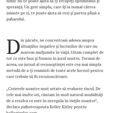
nimic nu te poate ajuta să-ți recapeți optimismul și
speranță. Un gest simplu, care îți ia numai câteva
minute pe zi, te poate ajuta să vezi și partea plină a
paharului.
D
in păcate, ne concentram adesea asupra
situațiilor negative și lucrurilor de care nu
suntem mulțumite în viață. Uitam complet de
tot ce este bun și frumos în jurul nostru. Tocmai de
aceea, un jurnal al recunoștinței este cea mai simpla
metodă de a-ți reaminti de toate acele lucruri pentru
care trebuie să fii recunoscătoare.
„Creierele noastre sunt setate să evalueze riscul. De
cele mai multe ori, căutam în mod natural modalități
de a rezolva ce este în neregula în viețile noastre”,
declara psihoterapeuta Kelley Kitley pentru
hellogiggles.com.