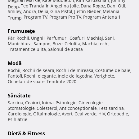
Meghan Markle
Kate Middleton
Kim Kardashian
Johnny
,
,
,
Teo Trandafir
Angelina Jolie
Dana Rogoz
Dani Otil
Depp
,
,
,
,
,
Smiley
Andra
Delia
Gina Pistol
Justin Bieber
Melania
,
,
,
,
,
Program TV
Program Pro TV
Program Antena 1
Trump
,
,
,
Frumuseţe
Păr
Rochii
Unghii
Parfumuri
Coafuri
Machiaj
Sani
,
,
,
,
,
,
,
Manichiura
Sampon
Buze
Celulita
Machiaj ochi
,
,
,
,
,
Tratament celulita
Salonul de acasa
,
Modă
Rochii
Rochii de seara
Rochii de mireasa
Costume de baie
,
,
,
,
Pantofi
Rochii elegante
Inele de logodna
Verighete
,
,
,
,
Ochelari de soare
Tendinte 2020
,
Sănătate
Sarcina
Ceaiuri
Inima
Psihologie
Ginecologie
,
,
,
,
,
Stomatologie
Colesterol
Anticonceptionale
Test sarcina
,
,
,
,
Cardiologie
Oftalmologie
Avort
Ceai verde
HIV
Ortopedie
,
,
,
,
,
,
Psihiatrie
Dietă & Fitness