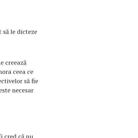
 să le dicteze
 le creează
gnora ceea ce
ctivelor să fie
 este necesar
Ei cred că nu