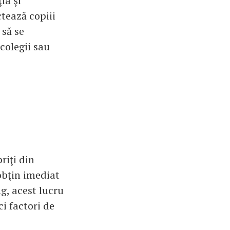
ia şi
tează copiii
 să se
colegii sau
riţi din
 obţin imediat
ng, acest lucru
ci factori de