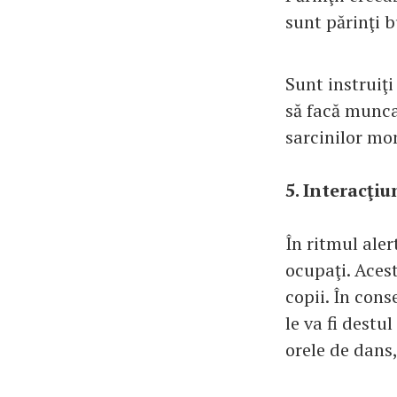
sunt părinţi b
Sunt instruiţi
să facă munca
sarcinilor mo
5. Interacţiu
În ritmul aler
ocupaţi. Acest
copii. În cons
le va fi destu
orele de dans,