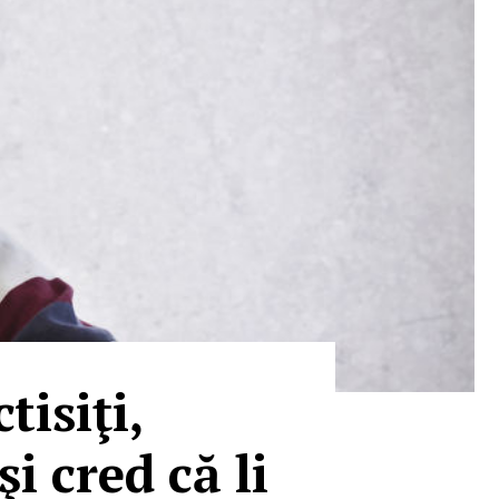
tisiţi,
i cred că li