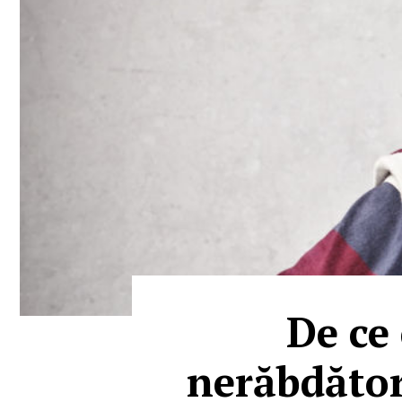
De ce 
nerăbdători