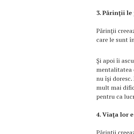
3. Părinţii l
Părinţii creea
care le sunt î
Şi apoi îi ascu
mentalitatea c
nu îşi doresc.
mult mai dific
pentru ca lucr
4. Viaţa lor 
Părinţii creea