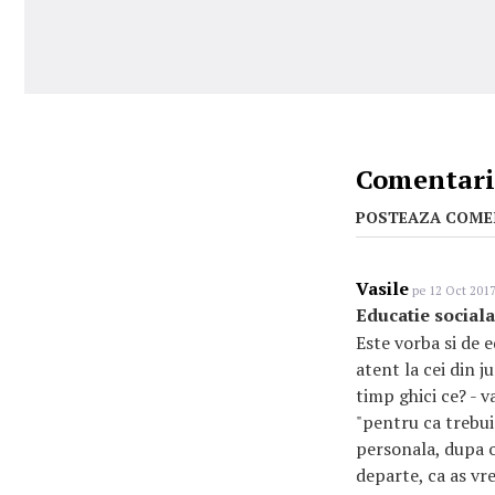
Comentarii
POSTEAZA COME
Vasile
pe 12 Oct 2017
Educatie sociala
Este vorba si de e
atent la cei din j
timp ghici ce? - v
"pentru ca trebuie
personala, dupa o
departe, ca as vre