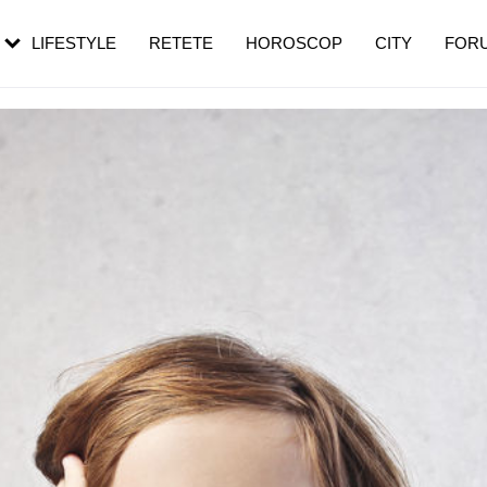
rebui să mergi
și 60 de ani. De ce te trezești mai des
pe măsură ce înaintezi în vârstă
LIFESTYLE
RETETE
HOROSCOP
CITY
FOR