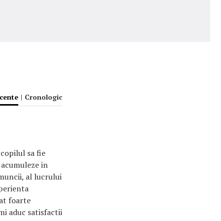
ecente
|
Cronologic
copilul sa fie
a acumuleze in
muncii, al lucrului
xperienta
at foarte
mi aduc satisfactii