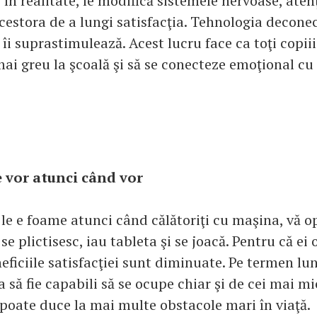
, în realitate, le modifică sistemele nervoase, atenţ
cestora de a lungi satisfacţia. Tehnologia deconec
i îi suprastimulează. Acest lucru face ca toţi copiii
ai greu la şcoală şi să se conecteze emoţional cu 
e vor atunci când vor
le e foame atunci când călătoriţi cu maşina, vă op
e plictisesc, iau tableta şi se joacă. Pentru că ei
neficiile satisfacţiei sunt diminuate. Pe termen lu
a să fie capabili să se ocupe chiar şi de cei mai mi
 poate duce la mai multe obstacole mari în viaţă.