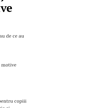
ive
Sau de ce au
5 motive
pentru copiii