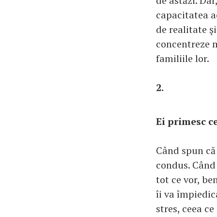
de astăzi. Dar
capacitatea a
de realitate ş
concentreze m
familiile lor.
2.
Ei primesc c
Când spun că 
condus. Când s
tot ce vor, be
îi va împiedic
stres, ceea ce