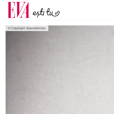
menopauză și când ar t
Carieră
la medic
Actualitate
© Copyright: depositphotos