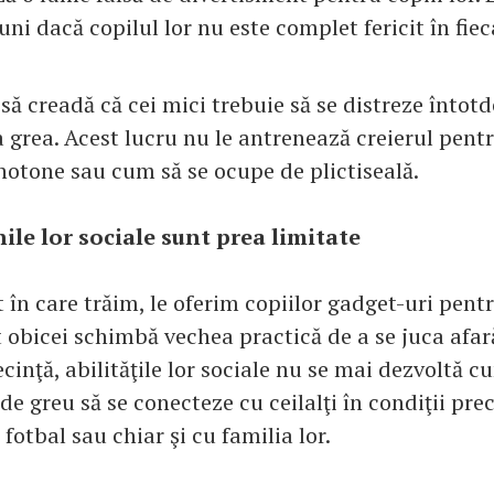
uni dacă copilul lor nu este complet fericit în fi
 să creadă că cei mici trebuie să se distreze întotd
 grea. Acest lucru nu le antrenează creierul pentr
notone sau cum să se ocupe de plictiseală.
nile lor sociale sunt prea limitate
t în care trăim, le oferim copiilor gadget-uri pentr
 obicei schimbă vechea practică de a se juca afară
ecinţă, abilităţile lor sociale nu se mai dezvoltă c
l de greu să se conecteze cu ceilalţi în condiţii pr
 fotbal sau chiar şi cu familia lor.