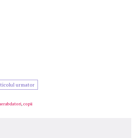
ticolul urmator
nerabdatori
,
copii