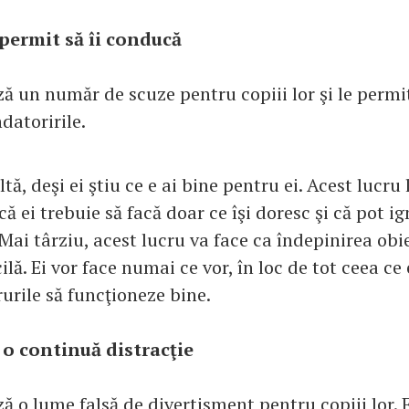
e permit să îi conducă
ză un număr de scuze pentru copiii lor şi le permit
ndatoririle.
ltă, deşi ei ştiu ce e ai bine pentru ei. Acest lucru
ă ei trebuie să facă doar ce îşi doresc şi că pot i
 Mai târziu, acest lucru va face ca îndepinirea obie
ilă. Ei vor face numai ce vor, în loc de tot ceea ce
urile să funcţioneze bine.
e o continuă distracţie
ză o lume falsă de divertisment pentru copiii lor. 