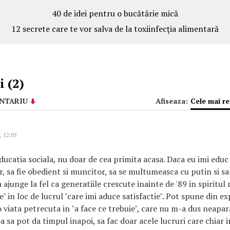
40 de idei pentru o bucătărie mică
12 secrete care te vor salva de la toxiinfecţia alimentară
 (2)
NTARIU
Afiseaza:
Cele mai r
, 12:05
ducatia sociala, nu doar de cea primita acasa. Daca eu imi educ 
ur, sa fie obedient si muncitor, sa se multumeasca cu putin si s
a ajunge la fel ca generatiile crescute inainte de '89 in spiritul 
" in loc de lucrul "care imi aduce satisfactie". Pot spune din e
 viata petrecuta in "a face ce trebuie", care nu m-a dus neapar
a sa pot da timpul inapoi, sa fac doar acele lucruri care chiar i