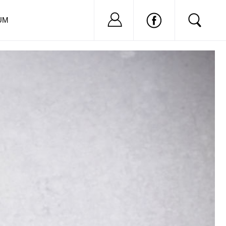
Nu ai cont?
Inregistreaza-
UM