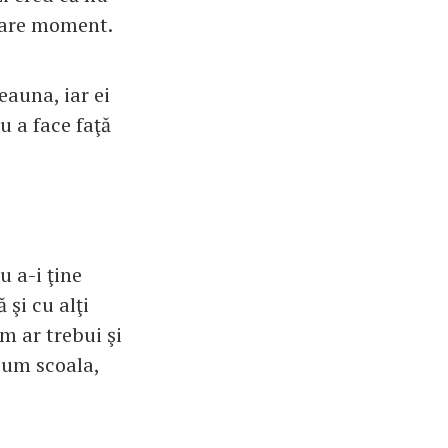
ecare moment.
eauna, iar ei
u a face faţă
u a-i ţine
 şi cu alţi
um ar trebui şi
ecum scoala,