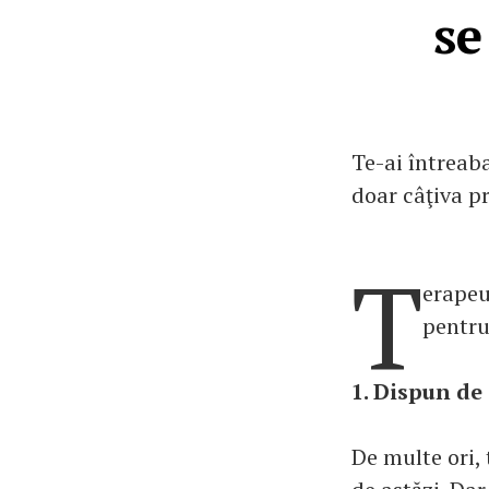
se
Te-ai întreaba
doar câţiva pr
T
erapeu
pentru
1. Dispun de
De multe ori, 