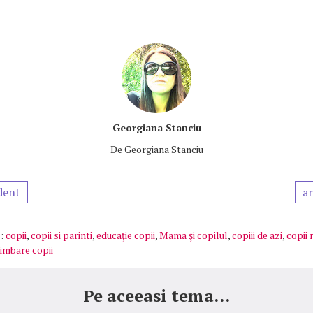
Georgiana Stanciu
De
Georgiana Stanciu
dent
ar
:
copii
,
copii si parinti
,
educaţie copii
,
Mama şi copilul
,
copiii de azi
,
copii 
imbare copii
Pe aceeasi tema...