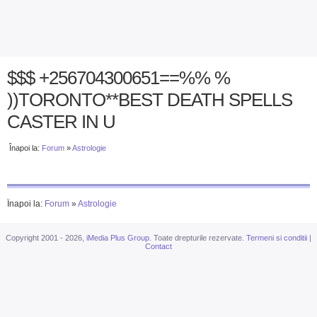
$$$ +256704300651==%% %
))TORONTO**BEST DEATH SPELLS
CASTER IN U
Înapoi la:
Forum
»
Astrologie
Înapoi la:
Forum
»
Astrologie
Copyright 2001 - 2026,
iMedia Plus Group
. Toate drepturile rezervate.
Termeni si conditii
|
Contact