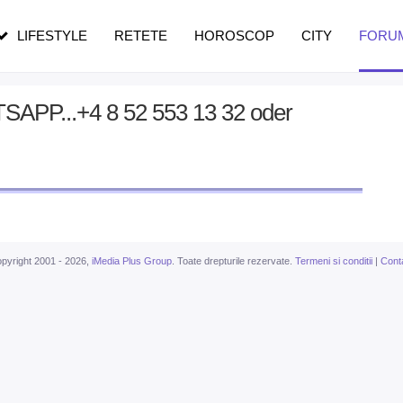
pe măsură ce înaintezi în vârstă
LIFESTYLE
RETETE
HOROSCOP
CITY
FORU
SAPP...+4 8 52 553 13 32 oder
pyright 2001 - 2026,
iMedia Plus Group
. Toate drepturile rezervate.
Termeni si conditii
|
Cont