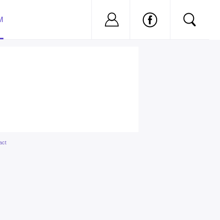
Nu ai cont?
Inregistreaza-
M
act