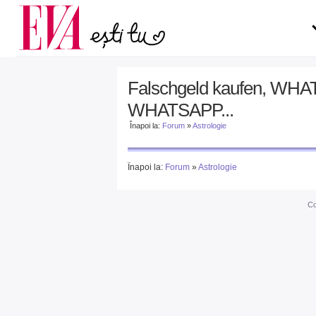
Carieră
la medic
Actualitate
Falschgeld kaufen, WHAT
WHATSAPP...
Înapoi la:
Forum
»
Astrologie
Înapoi la:
Forum
»
Astrologie
Co