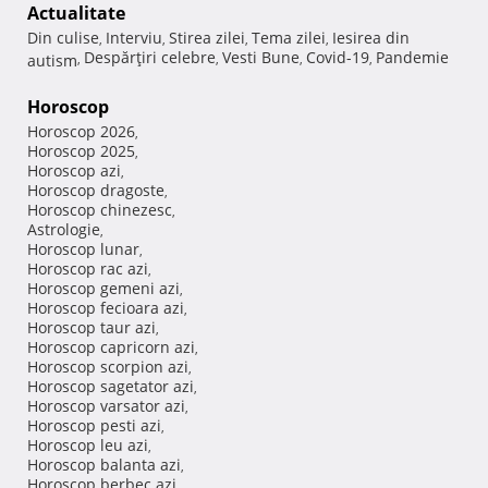
Actualitate
Din culise
Interviu
Stirea zilei
Tema zilei
Iesirea din
,
,
,
,
Despărţiri celebre
Vesti Bune
Covid-19
Pandemie
autism
,
,
,
,
Horoscop
Horoscop 2026
,
Horoscop 2025
,
Horoscop azi
,
Horoscop dragoste
,
Horoscop chinezesc
,
Astrologie
,
Horoscop lunar
,
Horoscop rac azi
,
Horoscop gemeni azi
,
Horoscop fecioara azi
,
Horoscop taur azi
,
Horoscop capricorn azi
,
Horoscop scorpion azi
,
Horoscop sagetator azi
,
Horoscop varsator azi
,
Horoscop pesti azi
,
Horoscop leu azi
,
Horoscop balanta azi
,
Horoscop berbec azi
,