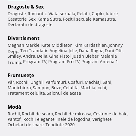
Dragoste & Sex
Dragoste
Romantic
Viata sexuala
Relatii
Cuplu
Iubire
,
,
,
,
,
,
Casatorie
Sex
Kama Sutra
Pozitii sexuale Kamasutra
,
,
,
,
Declaratii de dragoste
Divertisment
Meghan Markle
Kate Middleton
Kim Kardashian
Johnny
,
,
,
Teo Trandafir
Angelina Jolie
Dana Rogoz
Dani Otil
Depp
,
,
,
,
,
Smiley
Andra
Delia
Gina Pistol
Justin Bieber
Melania
,
,
,
,
,
Program TV
Program Pro TV
Program Antena 1
Trump
,
,
,
Frumuseţe
Păr
Rochii
Unghii
Parfumuri
Coafuri
Machiaj
Sani
,
,
,
,
,
,
,
Manichiura
Sampon
Buze
Celulita
Machiaj ochi
,
,
,
,
,
Tratament celulita
Salonul de acasa
,
Modă
Rochii
Rochii de seara
Rochii de mireasa
Costume de baie
,
,
,
,
Pantofi
Rochii elegante
Inele de logodna
Verighete
,
,
,
,
Ochelari de soare
Tendinte 2020
,