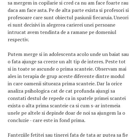
sa mergem in copilarie si cred ca nu am face foarte rau
daca am face asta. Pe de alta parte exista si profesori si
profesoare care sunt obiectul pasiunii fiecaruia. Uneori
ei sunt decisivi in alegerea carierei unei persoane
intrucat avem tendinta de a ramane pe domeniul
respectiv.
Putem merge si in adolescenta acolo unde un baiat sau
o fata ajunge sa creeze un alt tip de interes. Peste tot
si in toate se ascunde o prima scanteie. Observam mai
ales in terapia de grup aceste diferente dintre modul
in care oamenii situeaza prima scanteie. Dar la orice
analiza psihologica cat de cat profunda ajungi sa
constati destul de repede ca in spatele primei scantei
exista o alta prima scanteie ca si cum s-ar intemeia
unele pe altele si depinde doar de noi sa ajungem la o
concluzie - care este in fond prima.
Fanteziile fetitei sau tinerei fata de tata ar putea sa fie