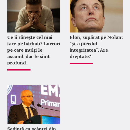
Ce îi rănește cel mai
Elon, supărat pe Nolan:
tare pe bărbați? Lucruri
"şi-a pierdut
pe care mulți le
integritatea". Are
ascund, dar le simt
dreptate?
profund
Ședință cu scântei din