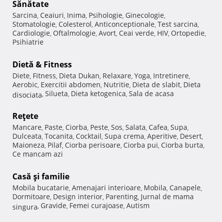
Sănătate
Sarcina
Ceaiuri
Inima
Psihologie
Ginecologie
,
,
,
,
,
Stomatologie
Colesterol
Anticonceptionale
Test sarcina
,
,
,
,
Cardiologie
Oftalmologie
Avort
Ceai verde
HIV
Ortopedie
,
,
,
,
,
,
Psihiatrie
Dietă & Fitness
Diete
Fitness
Dieta Dukan
Relaxare
Yoga
Intretinere
,
,
,
,
,
,
Aerobic
Exercitii abdomen
Nutritie
Dieta de slabit
Dieta
,
,
,
,
Silueta
Dieta ketogenica
Sala de acasa
disociata
,
,
,
Reţete
Mancare
Paste
Ciorba
Peste
Sos
Salata
Cafea
Supa
,
,
,
,
,
,
,
,
Dulceata
Tocanita
Cocktail
Supa crema
Aperitive
Desert
,
,
,
,
,
,
Maioneza
Pilaf
Ciorba perisoare
Ciorba pui
Ciorba burta
,
,
,
,
,
Ce mancam azi
Casă şi familie
Mobila bucatarie
Amenajari interioare
Mobila
Canapele
,
,
,
,
Dormitoare
Design interior
Parenting
Jurnal de mama
,
,
,
Gravide
Femei curajoase
Autism
singura
,
,
,