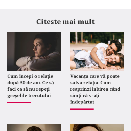
Citeste mai mult
Cum începi o relație
Vacanța care vă poate
după 50 de ani. Ce să
salva relația. Cum
faci ca să nu repeți
reaprinzi iubirea când
greșelile trecutului
simți că v-ați
îndepărtat