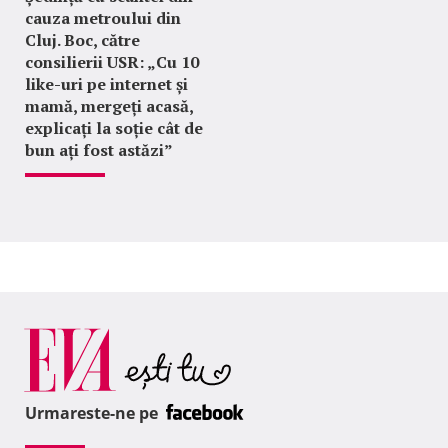
cauza metroului din
Cluj. Boc, către
consilierii USR: „Cu 10
like-uri pe internet și
mamă, mergeți acasă,
explicați la soție cât de
bun ați fost astăzi”
Urmareste-ne pe