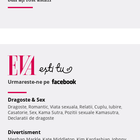
Urmareste-ne pe
Dragoste & Sex
Dragoste
Romantic
Viata sexuala
Relatii
Cuplu
Iubire
,
,
,
,
,
,
Casatorie
Sex
Kama Sutra
Pozitii sexuale Kamasutra
,
,
,
,
Declaratii de dragoste
Divertisment
Meghan Markle
Kate Middleton
Kim Kardashian
Johnny
,
,
,