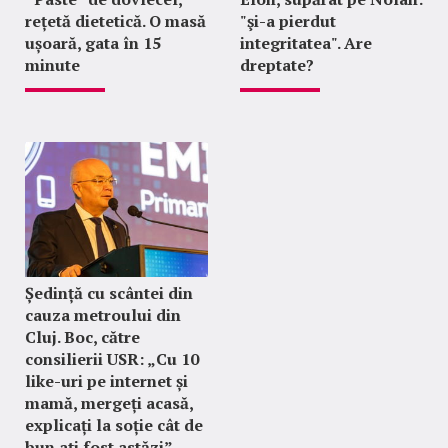
rețetă dietetică. O masă
"şi-a pierdut
ușoară, gata în 15
integritatea". Are
minute
dreptate?
Ședință cu scântei din
cauza metroului din
Cluj. Boc, către
consilierii USR: „Cu 10
like-uri pe internet și
mamă, mergeți acasă,
explicați la soție cât de
bun ați fost astăzi”