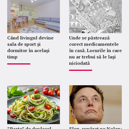
Când livingul devine
Unde se păstrează
sala de sport și
corect medicamentele
dormitor în același
în casă. Locurile în care
timp
nu ar trebui să le lași
niciodată
”Paste” de dovlecel,
Elon, supărat pe Nolan: