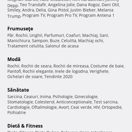
Teo Trandafir
Angelina Jolie
Dana Rogoz
Dani Otil
Depp
,
,
,
,
,
Smiley
Andra
Delia
Gina Pistol
Justin Bieber
Melania
,
,
,
,
,
Program TV
Program Pro TV
Program Antena 1
Trump
,
,
,
Frumuseţe
Păr
Rochii
Unghii
Parfumuri
Coafuri
Machiaj
Sani
,
,
,
,
,
,
,
Manichiura
Sampon
Buze
Celulita
Machiaj ochi
,
,
,
,
,
Tratament celulita
Salonul de acasa
,
Modă
Rochii
Rochii de seara
Rochii de mireasa
Costume de baie
,
,
,
,
Pantofi
Rochii elegante
Inele de logodna
Verighete
,
,
,
,
Ochelari de soare
Tendinte 2020
,
Sănătate
Sarcina
Ceaiuri
Inima
Psihologie
Ginecologie
,
,
,
,
,
Stomatologie
Colesterol
Anticonceptionale
Test sarcina
,
,
,
,
Cardiologie
Oftalmologie
Avort
Ceai verde
HIV
Ortopedie
,
,
,
,
,
,
Psihiatrie
Dietă & Fitness