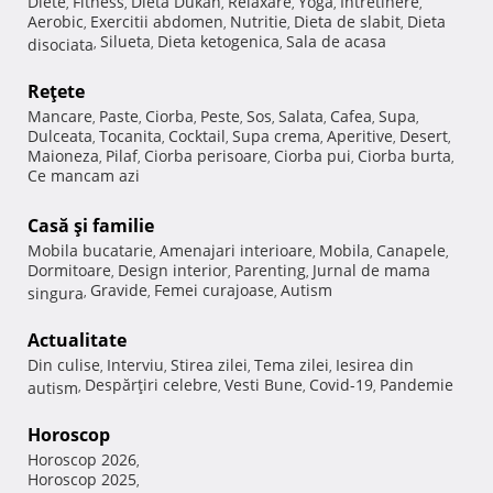
Diete
Fitness
Dieta Dukan
Relaxare
Yoga
Intretinere
,
,
,
,
,
,
Aerobic
Exercitii abdomen
Nutritie
Dieta de slabit
Dieta
,
,
,
,
Silueta
Dieta ketogenica
Sala de acasa
disociata
,
,
,
Reţete
Mancare
Paste
Ciorba
Peste
Sos
Salata
Cafea
Supa
,
,
,
,
,
,
,
,
Dulceata
Tocanita
Cocktail
Supa crema
Aperitive
Desert
,
,
,
,
,
,
Maioneza
Pilaf
Ciorba perisoare
Ciorba pui
Ciorba burta
,
,
,
,
,
Ce mancam azi
Casă şi familie
Mobila bucatarie
Amenajari interioare
Mobila
Canapele
,
,
,
,
Dormitoare
Design interior
Parenting
Jurnal de mama
,
,
,
Gravide
Femei curajoase
Autism
singura
,
,
,
Actualitate
Din culise
Interviu
Stirea zilei
Tema zilei
Iesirea din
,
,
,
,
Despărţiri celebre
Vesti Bune
Covid-19
Pandemie
autism
,
,
,
,
Horoscop
Horoscop 2026
,
Horoscop 2025
,