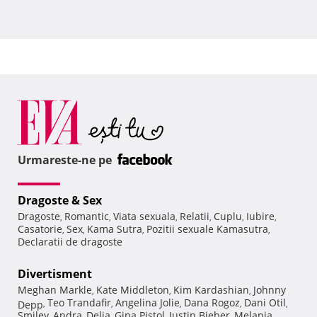
Urmareste-ne pe
Dragoste & Sex
Dragoste
Romantic
Viata sexuala
Relatii
Cuplu
Iubire
,
,
,
,
,
,
Casatorie
Sex
Kama Sutra
Pozitii sexuale Kamasutra
,
,
,
,
Declaratii de dragoste
Divertisment
Meghan Markle
Kate Middleton
Kim Kardashian
Johnny
,
,
,
Teo Trandafir
Angelina Jolie
Dana Rogoz
Dani Otil
Depp
,
,
,
,
,
Smiley
Andra
Delia
Gina Pistol
Justin Bieber
Melania
,
,
,
,
,