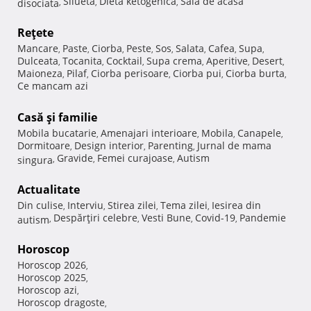
Silueta
Dieta ketogenica
Sala de acasa
disociata
,
,
,
Reţete
Mancare
Paste
Ciorba
Peste
Sos
Salata
Cafea
Supa
,
,
,
,
,
,
,
,
Dulceata
Tocanita
Cocktail
Supa crema
Aperitive
Desert
,
,
,
,
,
,
Maioneza
Pilaf
Ciorba perisoare
Ciorba pui
Ciorba burta
,
,
,
,
,
Ce mancam azi
Casă şi familie
Mobila bucatarie
Amenajari interioare
Mobila
Canapele
,
,
,
,
Dormitoare
Design interior
Parenting
Jurnal de mama
,
,
,
Gravide
Femei curajoase
Autism
singura
,
,
,
Actualitate
Din culise
Interviu
Stirea zilei
Tema zilei
Iesirea din
,
,
,
,
Despărţiri celebre
Vesti Bune
Covid-19
Pandemie
autism
,
,
,
,
Horoscop
Horoscop 2026
,
Horoscop 2025
,
Horoscop azi
,
Horoscop dragoste
,