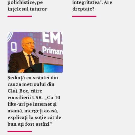
polichistice, pe
integritatea". Are
înțelesul tuturor
dreptate?
Ședință cu scântei din
cauza metroului din
Cluj. Boc, către
consilierii USR: „Cu 10
like-uri pe internet și
mamă, mergeți acasă,
explicați la soție cât de
bun ați fost astăzi”