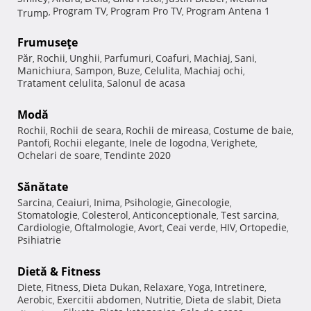
Program TV
Program Pro TV
Program Antena 1
Trump
,
,
,
Frumuseţe
Păr
Rochii
Unghii
Parfumuri
Coafuri
Machiaj
Sani
,
,
,
,
,
,
,
Manichiura
Sampon
Buze
Celulita
Machiaj ochi
,
,
,
,
,
Tratament celulita
Salonul de acasa
,
Modă
Rochii
Rochii de seara
Rochii de mireasa
Costume de baie
,
,
,
,
Pantofi
Rochii elegante
Inele de logodna
Verighete
,
,
,
,
Ochelari de soare
Tendinte 2020
,
Sănătate
Sarcina
Ceaiuri
Inima
Psihologie
Ginecologie
,
,
,
,
,
Stomatologie
Colesterol
Anticonceptionale
Test sarcina
,
,
,
,
Cardiologie
Oftalmologie
Avort
Ceai verde
HIV
Ortopedie
,
,
,
,
,
,
Psihiatrie
Dietă & Fitness
Diete
Fitness
Dieta Dukan
Relaxare
Yoga
Intretinere
,
,
,
,
,
,
Aerobic
Exercitii abdomen
Nutritie
Dieta de slabit
Dieta
,
,
,
,