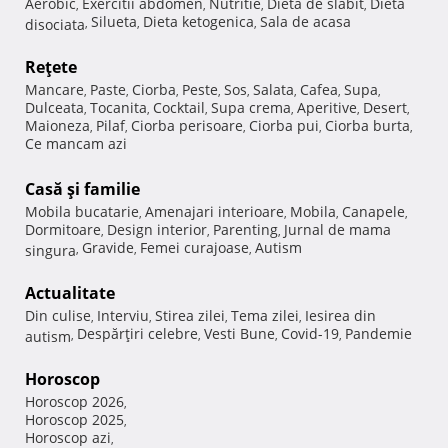
Aerobic
Exercitii abdomen
Nutritie
Dieta de slabit
Dieta
,
,
,
,
Silueta
Dieta ketogenica
Sala de acasa
disociata
,
,
,
Reţete
Mancare
Paste
Ciorba
Peste
Sos
Salata
Cafea
Supa
,
,
,
,
,
,
,
,
Dulceata
Tocanita
Cocktail
Supa crema
Aperitive
Desert
,
,
,
,
,
,
Maioneza
Pilaf
Ciorba perisoare
Ciorba pui
Ciorba burta
,
,
,
,
,
Ce mancam azi
Casă şi familie
Mobila bucatarie
Amenajari interioare
Mobila
Canapele
,
,
,
,
Dormitoare
Design interior
Parenting
Jurnal de mama
,
,
,
Gravide
Femei curajoase
Autism
singura
,
,
,
Actualitate
Din culise
Interviu
Stirea zilei
Tema zilei
Iesirea din
,
,
,
,
Despărţiri celebre
Vesti Bune
Covid-19
Pandemie
autism
,
,
,
,
Horoscop
Horoscop 2026
,
Horoscop 2025
,
Horoscop azi
,