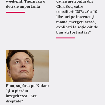
weekend: Taurii iau o
cauza metroului din
decizie importantă
Cluj. Boc, către
consilierii USR: „Cu 10
like-uri pe internet și
mamă, mergeți acasă,
explicați la soție cât de
bun ați fost astăzi”
Elon, supărat pe Nolan:
"şi-a pierdut
integritatea". Are
dreptate?