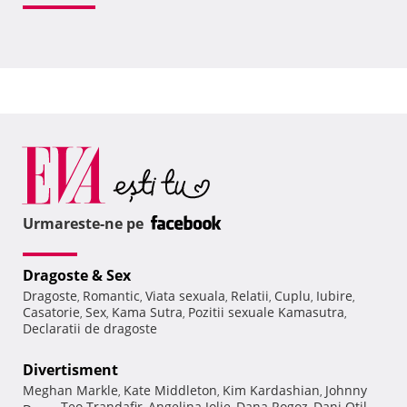
Urmareste-ne pe
Dragoste & Sex
Dragoste
Romantic
Viata sexuala
Relatii
Cuplu
Iubire
,
,
,
,
,
,
Casatorie
Sex
Kama Sutra
Pozitii sexuale Kamasutra
,
,
,
,
Declaratii de dragoste
Divertisment
Meghan Markle
Kate Middleton
Kim Kardashian
Johnny
,
,
,
Teo Trandafir
Angelina Jolie
Dana Rogoz
Dani Otil