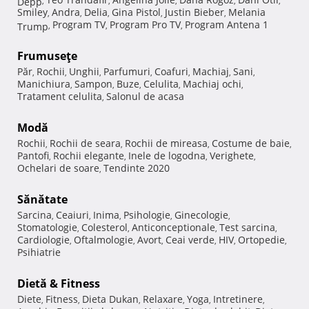
Depp
,
,
,
,
,
Smiley
Andra
Delia
Gina Pistol
Justin Bieber
Melania
,
,
,
,
,
Program TV
Program Pro TV
Program Antena 1
Trump
,
,
,
Frumuseţe
Păr
Rochii
Unghii
Parfumuri
Coafuri
Machiaj
Sani
,
,
,
,
,
,
,
Manichiura
Sampon
Buze
Celulita
Machiaj ochi
,
,
,
,
,
Tratament celulita
Salonul de acasa
,
Modă
Rochii
Rochii de seara
Rochii de mireasa
Costume de baie
,
,
,
,
Pantofi
Rochii elegante
Inele de logodna
Verighete
,
,
,
,
Ochelari de soare
Tendinte 2020
,
Sănătate
Sarcina
Ceaiuri
Inima
Psihologie
Ginecologie
,
,
,
,
,
Stomatologie
Colesterol
Anticonceptionale
Test sarcina
,
,
,
,
Cardiologie
Oftalmologie
Avort
Ceai verde
HIV
Ortopedie
,
,
,
,
,
,
Psihiatrie
Dietă & Fitness
Diete
Fitness
Dieta Dukan
Relaxare
Yoga
Intretinere
,
,
,
,
,
,