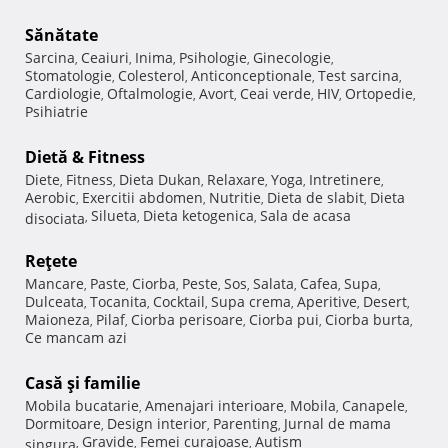
Sănătate
Sarcina
Ceaiuri
Inima
Psihologie
Ginecologie
,
,
,
,
,
Stomatologie
Colesterol
Anticonceptionale
Test sarcina
,
,
,
,
Cardiologie
Oftalmologie
Avort
Ceai verde
HIV
Ortopedie
,
,
,
,
,
,
Psihiatrie
Dietă & Fitness
Diete
Fitness
Dieta Dukan
Relaxare
Yoga
Intretinere
,
,
,
,
,
,
Aerobic
Exercitii abdomen
Nutritie
Dieta de slabit
Dieta
,
,
,
,
Silueta
Dieta ketogenica
Sala de acasa
disociata
,
,
,
Reţete
Mancare
Paste
Ciorba
Peste
Sos
Salata
Cafea
Supa
,
,
,
,
,
,
,
,
Dulceata
Tocanita
Cocktail
Supa crema
Aperitive
Desert
,
,
,
,
,
,
Maioneza
Pilaf
Ciorba perisoare
Ciorba pui
Ciorba burta
,
,
,
,
,
Ce mancam azi
Casă şi familie
Mobila bucatarie
Amenajari interioare
Mobila
Canapele
,
,
,
,
Dormitoare
Design interior
Parenting
Jurnal de mama
,
,
,
Gravide
Femei curajoase
Autism
singura
,
,
,