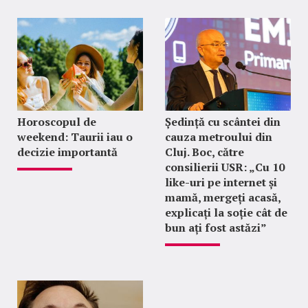
Horoscopul de
Ședință cu scântei din
weekend: Taurii iau o
cauza metroului din
decizie importantă
Cluj. Boc, către
consilierii USR: „Cu 10
like-uri pe internet și
mamă, mergeți acasă,
explicați la soție cât de
bun ați fost astăzi”