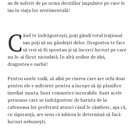
au de suferit de pe urma deciziilor impulsive pe care le
iau în viața lor sentimentală!
C
ând te îndrăgostești, poți gândi total irațional
sau poți să nu gândești deloc. Dragostea te face
să vrei să fii spontan și să încerci lucruri pe care
nu le-ai făcut niciodată. În altă ordine de idei,
dragostea e oarbă!
Pentru unele zodii, să aibă pe cineva care are ochi doar
pentru ele e suficient pentru a începe să își planifice
imediat nunta. Sunt romantice incurabile. Sunt acele
persoane care se îndrăgostesc de barista de la
cafeneaua lor preferată atunci când le zâmbesc, așa că,
cu siguranță, are sens că iubirea le determină să facă
lucruri nebunești.