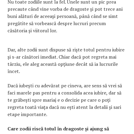
Nu toate zodiile sunt la fel. Unele sunt un pic prea
precaute când vine vorba de dragoste și pot trece ani
buni alături de aceeași persoană, până când se simt
pregătite să vorbească despre lucruri precum
căsătoria și viitorul lor.
Dar, alte zodii sunt dispuse să riște totul pentru iubire
și s-ar căsători imediat. Chiar dacă pot regreta mai
târziu, ele aleg această opțiune decât să ia lucrurile
încet.
Dacă iubești cu adevărat pe cineva, are sens să vrei să
faci marele pas pentru a consolida acea iubire, dar să
te grăbești spre mariaj e o decizie pe care o poți
regreta toată viața dacă nu ești atent la detalii și sari
etape importante.
Care zodii riscă totul în dragoste și ajung să