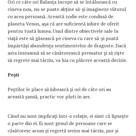
Ori ce câte ori Balanța începe să se întâlnească cu
cineva nou, nu se poate abține să-și imagineze viitorul
cu acea persoană. Această zodie este condusă de
planeta Venus, așa că are suficientă iubire de oferit
pentru toată lumea. Unul dintre obiectivele sale în
viață este să găsească pe cineva cu care să-și poată
împărtăși abundența sentimentelor de dragoste. Dacă
asta înseamnă să se căsătorească prematur și să riște
să regrete mai târziu, va lua cu plăcere această decizie.
Pești
Peștilor le place să iubească și ori de câte ori au
această șansă, practic vor pluti în aer.
Când nu sunt implicați într-o relație, ei simt că lipsește
o parte din ei. Ei sunt genul de persoane care se
căsătoresc acum și regretă serios mai târziu, pur și