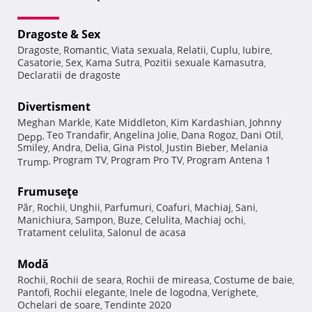
Dragoste & Sex
Dragoste
Romantic
Viata sexuala
Relatii
Cuplu
Iubire
,
,
,
,
,
,
Casatorie
Sex
Kama Sutra
Pozitii sexuale Kamasutra
,
,
,
,
Declaratii de dragoste
Divertisment
Meghan Markle
Kate Middleton
Kim Kardashian
Johnny
,
,
,
Teo Trandafir
Angelina Jolie
Dana Rogoz
Dani Otil
Depp
,
,
,
,
,
Smiley
Andra
Delia
Gina Pistol
Justin Bieber
Melania
,
,
,
,
,
Program TV
Program Pro TV
Program Antena 1
Trump
,
,
,
Frumuseţe
Păr
Rochii
Unghii
Parfumuri
Coafuri
Machiaj
Sani
,
,
,
,
,
,
,
Manichiura
Sampon
Buze
Celulita
Machiaj ochi
,
,
,
,
,
Tratament celulita
Salonul de acasa
,
Modă
Rochii
Rochii de seara
Rochii de mireasa
Costume de baie
,
,
,
,
Pantofi
Rochii elegante
Inele de logodna
Verighete
,
,
,
,
Ochelari de soare
Tendinte 2020
,