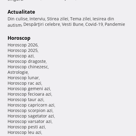
Actualitate
Din culise
Interviu
Stirea zilei
Tema zilei
Iesirea din
,
,
,
,
Despărţiri celebre
Vesti Bune
Covid-19
Pandemie
autism
,
,
,
,
Horoscop
Horoscop 2026
,
Horoscop 2025
,
Horoscop azi
,
Horoscop dragoste
,
Horoscop chinezesc
,
Astrologie
,
Horoscop lunar
,
Horoscop rac azi
,
Horoscop gemeni azi
,
Horoscop fecioara azi
,
Horoscop taur azi
,
Horoscop capricorn azi
,
Horoscop scorpion azi
,
Horoscop sagetator azi
,
Horoscop varsator azi
,
Horoscop pesti azi
,
Horoscop leu azi
,