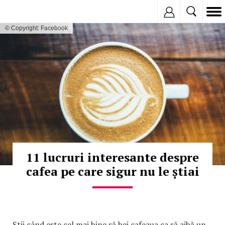
Inregistreaza
© Copyright: Facebook
11 lucruri interesante despre
cafea pe care sigur nu le știai
Știi când este cel mai bine să bei cafeaua ca să aibă un