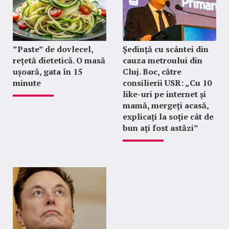
”Paste” de dovlecel,
Ședință cu scântei din
rețetă dietetică. O masă
cauza metroului din
ușoară, gata în 15
Cluj. Boc, către
minute
consilierii USR: „Cu 10
like-uri pe internet și
mamă, mergeți acasă,
explicați la soție cât de
bun ați fost astăzi”