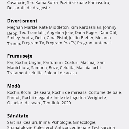
Casatorie
Sex
Kama Sutra
Pozitii sexuale Kamasutra
,
,
,
,
Declaratii de dragoste
Divertisment
Meghan Markle
Kate Middleton
Kim Kardashian
Johnny
,
,
,
Teo Trandafir
Angelina Jolie
Dana Rogoz
Dani Otil
Depp
,
,
,
,
,
Smiley
Andra
Delia
Gina Pistol
Justin Bieber
Melania
,
,
,
,
,
Program TV
Program Pro TV
Program Antena 1
Trump
,
,
,
Frumuseţe
Păr
Rochii
Unghii
Parfumuri
Coafuri
Machiaj
Sani
,
,
,
,
,
,
,
Manichiura
Sampon
Buze
Celulita
Machiaj ochi
,
,
,
,
,
Tratament celulita
Salonul de acasa
,
Modă
Rochii
Rochii de seara
Rochii de mireasa
Costume de baie
,
,
,
,
Pantofi
Rochii elegante
Inele de logodna
Verighete
,
,
,
,
Ochelari de soare
Tendinte 2020
,
Sănătate
Sarcina
Ceaiuri
Inima
Psihologie
Ginecologie
,
,
,
,
,
Stomatologie
Colesterol
Anticonceptionale
Test sarcina
,
,
,
,