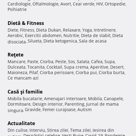
Cardiologie
Oftalmologie
Avort
Ceai verde
HIV
Ortopedie
,
,
,
,
,
,
Psihiatrie
Dietă & Fitness
Diete
Fitness
Dieta Dukan
Relaxare
Yoga
Intretinere
,
,
,
,
,
,
Aerobic
Exercitii abdomen
Nutritie
Dieta de slabit
Dieta
,
,
,
,
Silueta
Dieta ketogenica
Sala de acasa
disociata
,
,
,
Reţete
Mancare
Paste
Ciorba
Peste
Sos
Salata
Cafea
Supa
,
,
,
,
,
,
,
,
Dulceata
Tocanita
Cocktail
Supa crema
Aperitive
Desert
,
,
,
,
,
,
Maioneza
Pilaf
Ciorba perisoare
Ciorba pui
Ciorba burta
,
,
,
,
,
Ce mancam azi
Casă şi familie
Mobila bucatarie
Amenajari interioare
Mobila
Canapele
,
,
,
,
Dormitoare
Design interior
Parenting
Jurnal de mama
,
,
,
Gravide
Femei curajoase
Autism
singura
,
,
,
Actualitate
Din culise
Interviu
Stirea zilei
Tema zilei
Iesirea din
,
,
,
,
Despărţiri celebre
Vesti Bune
Covid-19
Pandemie
autism
,
,
,
,