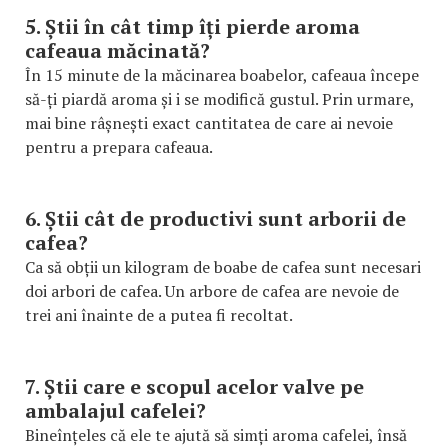
5. Știi în cât timp îți pierde aroma
cafeaua măcinată?
În 15 minute de la măcinarea boabelor, cafeaua începe
să-ți piardă aroma și i se modifică gustul. Prin urmare,
mai bine râșnești exact cantitatea de care ai nevoie
pentru a prepara cafeaua.
6. Știi cât de productivi sunt arborii de
cafea?
Ca să obții un kilogram de boabe de cafea sunt necesari
doi arbori de cafea. Un arbore de cafea are nevoie de
trei ani înainte de a putea fi recoltat.
7. Știi care e scopul acelor valve pe
ambalajul cafelei?
Bineînțeles că ele te ajută să simți aroma cafelei, însă