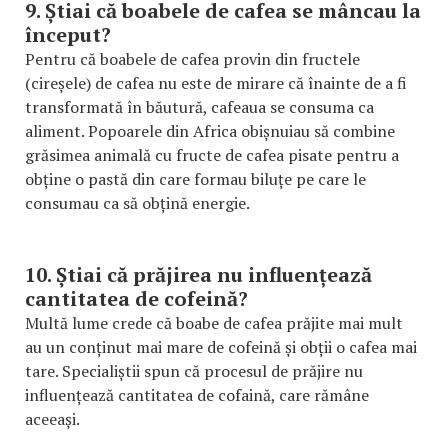
9. Știai că boabele de cafea se mâncau la
început?
Pentru că boabele de cafea provin din fructele
(cireșele) de cafea nu este de mirare că înainte de a fi
transformată în băutură, cafeaua se consuma ca
aliment. Popoarele din Africa obișnuiau să combine
grăsimea animală cu fructe de cafea pisate pentru a
obține o pastă din care formau biluțe pe care le
consumau ca să obțină energie.
10. Știai că prăjirea nu influențează
cantitatea de cofeină?
Multă lume crede că boabe de cafea prăjite mai mult
au un conținut mai mare de cofeină și obții o cafea mai
tare. Specialiștii spun că procesul de prăjire nu
influențează cantitatea de cofaină, care rămâne
aceeași.