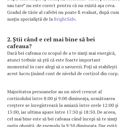
sau tare” nu este corect pentru că nu există așa ceva.
Gradul de tărie al cafelei nu poate fi evaluat, după cum
susțin specialiștii de la
BrightSide
.
2. Știi când e cel mai bine să bei
cafeaua?
Dacă bei cafeaua cu scopul de a te simți mai energică,
atunci trebuie să știi că este foarte important
momentul în care alegi să o savurezi. Poți să stabilești
acest lucru ținând cont de nivelul de cortizol din corp.
Majoritatea persoanelor au un nivel crescut al
cortizolului între 8:00 și 9:00 dimineața, următoarea
creștere se înregistrează la amiază între orele 12:00 și
13:00, iar ultima apare între 17:30 și 18:30. De aceea,
cel mai bine este să bei cafeaua când începi să te simți
puțin obosită, de exemplu la 9:30 dimineața. Dar evită