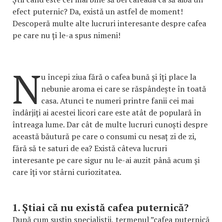
efect puternic? Da, există un astfel de moment!
Descoperă multe alte lucruri interesante despre cafea
pe care nu ți le-a spus nimeni!
N
u începi ziua fără o cafea bună și îți place la
nebunie aroma ei care se răspândește în toată
casa. Atunci te numeri printre fanii cei mai
îndârjiți ai acestei licori care este atât de populară în
întreaga lume. Dar cât de multe lucruri cunoști despre
această băutură pe care o consumi cu nesaț zi de zi,
fără să te saturi de ea? Există câteva lucruri
interesante pe care sigur nu le-ai auzit până acum și
care îți vor stârni curiozitatea.
1. Știai că nu există cafea puternică?
După cum susțin specialiștii, termenul ”cafea puternică