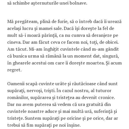
să schimbe așternuturile unei bolnave.
Mă pregăteam, plină de furie, să o întreb dacă îi urează
același lucru și mamei sale. Dacă își dorește la fel de
mult să-i moară părinții, ca nu cumva să deranjeze pe
cineva. Dar am făcut ceva ce facem noi, toți, de obicei.
Am tăcut. Mi-am înghițit cuvintele când m-am gândit
că bunica urma să rămână la un moment dat, singură,
în ghearele acestui om care îi dorește moartea. Și acum
regret.
Oamenii scapă cuvinte urâte și răutăcioase când sunt
supărați, nervoși, triști. În cazul nostru, al tuturor
românilor, supărarea și tristețea au devenit cronice.
Dar nu avem puterea să vedem că ura gratuită din
cuvintele noastre aduce și mai multă ură, suferință și
tristețe. Suntem supărați pe oricine și pe orice, dar ar
trebui să fim supărați pe noi înșine.