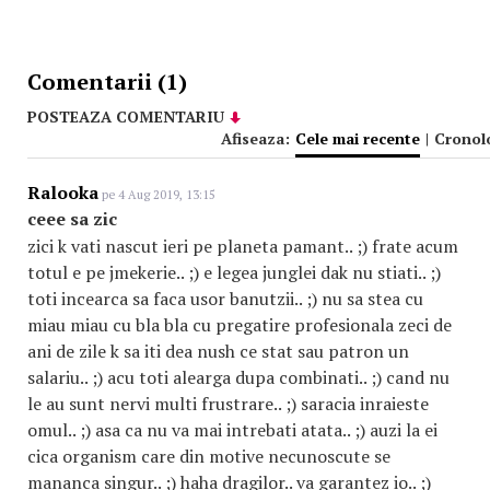
Comentarii (1)
POSTEAZA COMENTARIU
Afiseaza:
Cele mai recente
|
Cronol
Ralooka
pe 4 Aug 2019, 13:15
ceee sa zic
zici k vati nascut ieri pe planeta pamant.. ;) frate acum
totul e pe jmekerie.. ;) e legea junglei dak nu stiati.. ;)
toti incearca sa faca usor banutzii.. ;) nu sa stea cu
miau miau cu bla bla cu pregatire profesionala zeci de
ani de zile k sa iti dea nush ce stat sau patron un
salariu.. ;) acu toti alearga dupa combinati.. ;) cand nu
le au sunt nervi multi frustrare.. ;) saracia inraieste
omul.. ;) asa ca nu va mai intrebati atata.. ;) auzi la ei
cica organism care din motive necunoscute se
mananca singur.. ;) haha dragilor.. va garantez io.. ;)