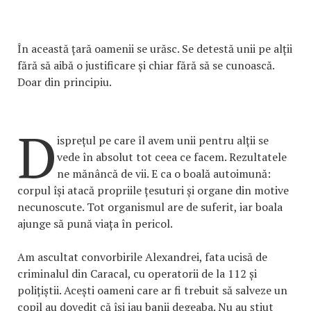
În această țară oamenii se urăsc. Se detestă unii pe alții
fără să aibă o justificare și chiar fără să se cunoască.
Doar din principiu.
D
isprețul pe care îl avem unii pentru alții se
vede în absolut tot ceea ce facem. Rezultatele
ne mănâncă de vii. E ca o boală autoimună:
corpul își atacă propriile țesuturi și organe din motive
necunoscute. Tot organismul are de suferit, iar boala
ajunge să pună viața în pericol.
Am ascultat convorbirile Alexandrei, fata ucisă de
criminalul din Caracal, cu operatorii de la 112 și
polițiștii. Acești oameni care ar fi trebuit să salveze un
copil au dovedit că își iau banii degeaba. Nu au știut