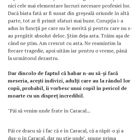
nici cele mai elementare lucruri necesare profesiei lor.
Dacă biata fată ar fi sunat din greșeală oriunde în altă
parte, tot ar fi primit sfaturi mai bune. Corupția i-a
adus în funcții pe care nu le merită și pentru care nu s-
au pregătit absolut deloc. Știm deja asta. Trăim așa de
când ne știm. Am crescut cu asta. Ne reamintim la
fiecare tragedie, apoi uităm iar pentru o vreme, până
la următorul dezastru.
Dar dincolo de faptul că habar n-au să-și facă
meseria, acești indivizi, adulți care au la rândul lor
copii, probabil, îi vorbesc unui copil în pericol de
moarte cu un dispreț incredibil.
"Păi să venim unde frate în Caracal...
Păi ce dracu să-i fac că e în Caracal, că a răpit-o și a
dus-o în Caracal, dar nu știe unde", spune prima