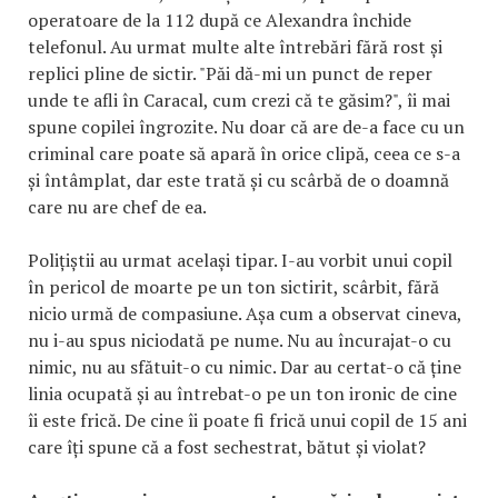
operatoare de la 112 după ce Alexandra închide
telefonul. Au urmat multe alte întrebări fără rost și
replici pline de sictir. "Păi dă-mi un punct de reper
unde te afli în Caracal, cum crezi că te găsim?", îi mai
spune copilei îngrozite. Nu doar că are de-a face cu un
criminal care poate să apară în orice clipă, ceea ce s-a
și întâmplat, dar este trată și cu scârbă de o doamnă
care nu are chef de ea.
Polițiștii au urmat același tipar. I-au vorbit unui copil
în pericol de moarte pe un ton sictirit, scârbit, fără
nicio urmă de compasiune. Așa cum a observat cineva,
nu i-au spus niciodată pe nume. Nu au încurajat-o cu
nimic, nu au sfătuit-o cu nimic. Dar au certat-o că ține
linia ocupată și au întrebat-o pe un ton ironic de cine
îi este frică. De cine îi poate fi frică unui copil de 15 ani
care îți spune că a fost sechestrat, bătut și violat?