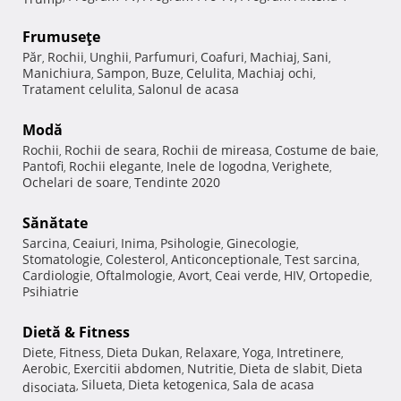
Frumuseţe
Păr
Rochii
Unghii
Parfumuri
Coafuri
Machiaj
Sani
,
,
,
,
,
,
,
Manichiura
Sampon
Buze
Celulita
Machiaj ochi
,
,
,
,
,
Tratament celulita
Salonul de acasa
,
Modă
Rochii
Rochii de seara
Rochii de mireasa
Costume de baie
,
,
,
,
Pantofi
Rochii elegante
Inele de logodna
Verighete
,
,
,
,
Ochelari de soare
Tendinte 2020
,
Sănătate
Sarcina
Ceaiuri
Inima
Psihologie
Ginecologie
,
,
,
,
,
Stomatologie
Colesterol
Anticonceptionale
Test sarcina
,
,
,
,
Cardiologie
Oftalmologie
Avort
Ceai verde
HIV
Ortopedie
,
,
,
,
,
,
Psihiatrie
Dietă & Fitness
Diete
Fitness
Dieta Dukan
Relaxare
Yoga
Intretinere
,
,
,
,
,
,
Aerobic
Exercitii abdomen
Nutritie
Dieta de slabit
Dieta
,
,
,
,
Silueta
Dieta ketogenica
Sala de acasa
disociata
,
,
,