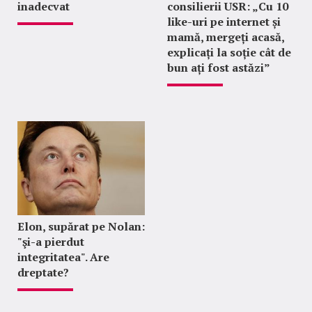
inadecvat
consilierii USR: „Cu 10
like-uri pe internet și
mamă, mergeți acasă,
explicați la soție cât de
bun ați fost astăzi”
Elon, supărat pe Nolan:
"şi-a pierdut
integritatea". Are
dreptate?