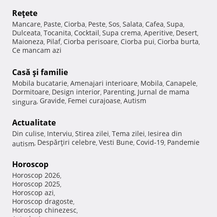
Reţete
Mancare
Paste
Ciorba
Peste
Sos
Salata
Cafea
Supa
,
,
,
,
,
,
,
,
Dulceata
Tocanita
Cocktail
Supa crema
Aperitive
Desert
,
,
,
,
,
,
Maioneza
Pilaf
Ciorba perisoare
Ciorba pui
Ciorba burta
,
,
,
,
,
Ce mancam azi
Casă şi familie
Mobila bucatarie
Amenajari interioare
Mobila
Canapele
,
,
,
,
Dormitoare
Design interior
Parenting
Jurnal de mama
,
,
,
Gravide
Femei curajoase
Autism
singura
,
,
,
Actualitate
Din culise
Interviu
Stirea zilei
Tema zilei
Iesirea din
,
,
,
,
Despărţiri celebre
Vesti Bune
Covid-19
Pandemie
autism
,
,
,
,
Horoscop
Horoscop 2026
,
Horoscop 2025
,
Horoscop azi
,
Horoscop dragoste
,
Horoscop chinezesc
,