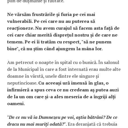
plin de dușmănie și răutate.
Ne vărsăm frustrările și furia pe cei mai
vulnerabili. Pe cei care nu au puterea să
reacționeze. Nu avem curajul să facem asta față de
cei care chiar merită disprețul nostru și de care ne
temem. Pe ei îi tratăm cu respect, "să ne punem
bine", că nu știm când ajungem la mâna lor.
Am petrecut o noapte în spital cu o bunică. În salonul
de la Municipal în care a fost internată erau multe alte
doamne în vârstă, unele dintre ele singure și
neputincioase.
Cu aceeași ură imensă în glas, o
infirmieră a spus ceva ce nu credeam aș putea auzi
de la un om care și-a ales meseria de a îngriji alți
oameni.
"De ce nu vă ia Dumnezeu pe voi, aștia bătrâni? De ce
dracu nu mai muriți odată?"
. Era deranjată că trebuia