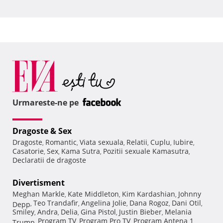
Urmareste-ne pe
Dragoste & Sex
Dragoste
Romantic
Viata sexuala
Relatii
Cuplu
Iubire
,
,
,
,
,
,
Casatorie
Sex
Kama Sutra
Pozitii sexuale Kamasutra
,
,
,
,
Declaratii de dragoste
Divertisment
Meghan Markle
Kate Middleton
Kim Kardashian
Johnny
,
,
,
Teo Trandafir
Angelina Jolie
Dana Rogoz
Dani Otil
Depp
,
,
,
,
,
Smiley
Andra
Delia
Gina Pistol
Justin Bieber
Melania
,
,
,
,
,
Program TV
Program Pro TV
Program Antena 1
Trump
,
,
,