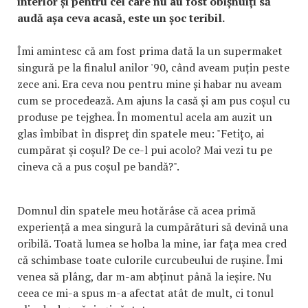
interior și pentru cei care nu au fost obișnuiți să
audă așa ceva acasă, este un șoc teribil.
Îmi amintesc că am fost prima dată la un supermaket
singură pe la finalul anilor '90, când aveam puțin peste
zece ani. Era ceva nou pentru mine și habar nu aveam
cum se procedează. Am ajuns la casă și am pus coșul cu
produse pe tejghea. În momentul acela am auzit un
glas îmbibat în dispreț din spatele meu: "Fetițo, ai
cumpărat și coșul? De ce-l pui acolo? Mai vezi tu pe
cineva că a pus coșul pe bandă?".
Domnul din spatele meu hotărâse că acea primă
experiență a mea singură la cumpărături să devină una
oribilă. Toată lumea se holba la mine, iar fața mea cred
că schimbase toate culorile curcubeului de rușine. Îmi
venea să plâng, dar m-am abținut până la ieșire. Nu
ceea ce mi-a spus m-a afectat atât de mult, ci tonul