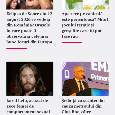
Eclipsa de Soare din 12
Apa rece pe caniculă
august 2026 se vede și
este periculoasă? Mitul
din România? Orașele
șocului termic și
în care poate fi
greșelile care îți pot
observată și cele mai
face rău
bune locuri din Europa
Jared Leto, acuzat de
Ședință cu scântei din
zece femei de
cauza metroului din
comportament sexual
Cluj. Boc, către