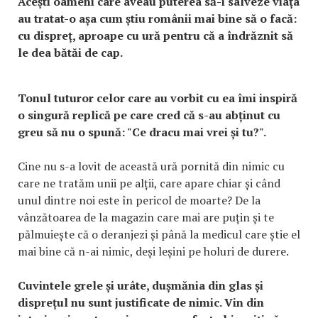
Acești oameni care aveau puterea să-i salveze viața
au tratat-o așa cum știu românii mai bine să o facă:
cu dispreț, aproape cu ură pentru că a îndrăznit să
le dea bătăi de cap.
Tonul tuturor celor care au vorbit cu ea îmi inspiră
o singură replică pe care cred că s-au abținut cu
greu să nu o spună: "Ce dracu mai vrei și tu?".
Cine nu s-a lovit de această ură pornită din nimic cu
care ne tratăm unii pe alții, care apare chiar și când
unul dintre noi este în pericol de moarte? De la
vânzătoarea de la magazin care mai are puțin și te
pălmuiește că o deranjezi și până la medicul care știe el
mai bine că n-ai nimic, deși leșini pe holuri de durere.
Cuvintele grele și urâte, dușmănia din glas și
disprețul nu sunt justificate de nimic. Vin din