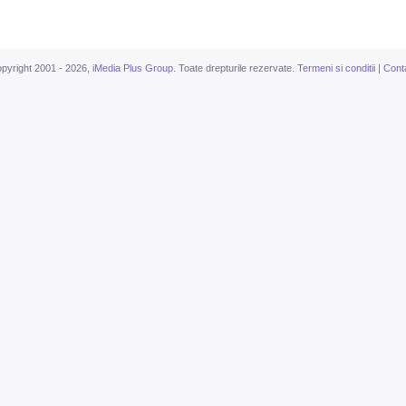
pyright 2001 - 2026,
iMedia Plus Group
. Toate drepturile rezervate.
Termeni si conditii
|
Cont