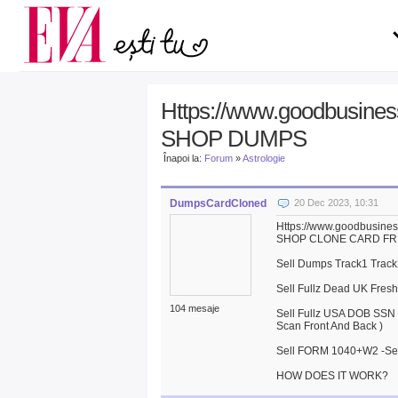
Carieră
pe măsură ce înaintezi î
Actualitate
Https://www.goodbusin
SHOP DUMPS
Înapoi la:
Forum
»
Astrologie
DumpsCardCloned
20 Dec 2023, 10:31
Https://www.goodbusin
SHOP CLONE CARD FRE
Sell Dumps Track1 Track
Sell Fullz Dead UK Fres
104 mesaje
Sell Fullz USA DOB SSN D
Scan Front And Back )
Sell FORM 1040+W2 -S
HOW DOES IT WORK?