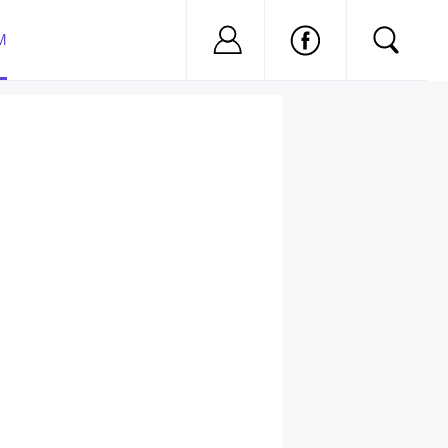
Nu ai cont?
Inregistreaza-
M