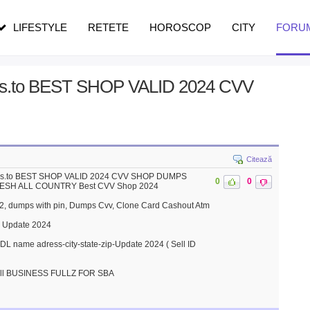
n vârstă
de dureroasă este investigația
LIFESTYLE
RETETE
HOROSCOP
CITY
FORU
ess.to BEST SHOP VALID 2024 CVV
Citează
ess.to BEST SHOP VALID 2024 CVV SHOP DUMPS
0
0
SH ALL COUNTRY Best CVV Shop 2024
2, dumps with pin, Dumps Cvv, Clone Card Cashout Atm
h Update 2024
L name adress-city-state-zip-Update 2024 ( Sell ID
ell BUSINESS FULLZ FOR SBA