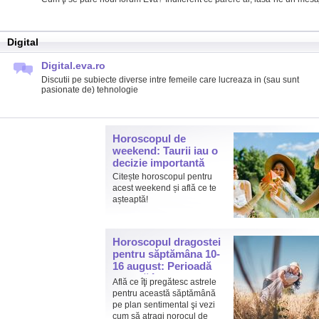
Digital
Digital.eva.ro
Discutii pe subiecte diverse intre femeile care lucreaza in (sau sunt
pasionate de) tehnologie
Horoscopul de
weekend: Taurii iau o
decizie importantă
Citește horoscopul pentru
acest weekend și află ce te
așteaptă!
Horoscopul dragostei
pentru săptămâna 10-
16 august: Perioadă
intensă în plan
Află ce îţi pregătesc astrele
sentimental pentru
pentru această săptămână
multe zodii
pe plan sentimental şi vezi
cum să atragi norocul de