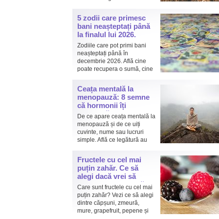
partea ta!
5 zodii care primesc
bani neașteptați până
la finalul lui 2026.
Pentru una dintre ele,
Zodiile care pot primi bani
norocul vine în
neașteptați până în
noiembrie
decembrie 2026. Află cine
poate recupera o sumă, cine
primește o promovare și cine
are șansa unui câștig important până la finalul anului.
Ceața mentală la
menopauză: 8 semne
că hormonii îți
afectează
De ce apare ceața mentală la
concentrarea și
menopauză și de ce uiți
memoria
cuvinte, nume sau lucruri
simple. Află ce legătură au
estrogenul, somnul și
bufeurile cu memoria și când problemele de
Fructele cu cel mai
concentrare trebuie evaluate de medic.
puțin zahăr. Ce să
alegi dacă vrei să
reduci dulciurile, să
Care sunt fructele cu cel mai
slăbești sau să-ți
puțin zahăr? Vezi ce să alegi
controlezi glicemia
dintre căpșuni, zmeură,
mure, grapefruit, pepene și
alte fructe și de ce fructul