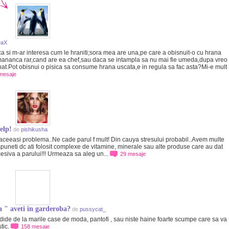
eaX
ca si m-ar interesa cum le hraniti;sora mea are una,pe care a obisnuit-o cu hrana
nanca rar,cand are ea chef,sau daca se intampla sa nu mai fie umeda,dupa vreo
at.Pot obisnui o pisica sa consume hrana uscata,e in regula sa fac asta?Mi-e mult
mesaje
elp!
de
pishikusha
aceeasi problema..Ne cade parul f mult! Din cauya stresului probabil..Avem multe
spuneti dc ati folosit complexe de vitamine, minerale sau alte produse care au dat
cesiva a parului!!! Urmeaza sa aleg un...
29 mesaje
a " aveti in garderoba?
de
pussycat_
ndide de la marile case de moda, pantofi , sau niste haine foarte scumpe care sa va
stic.
158 mesaje