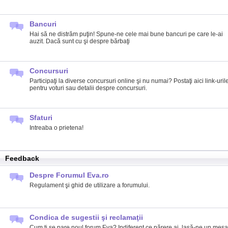
Bancuri
Hai să ne distrăm puţin! Spune-ne cele mai bune bancuri pe care le-ai
auzit. Dacă sunt cu şi despre bărbaţi
Concursuri
Participaţi la diverse concursuri online şi nu numai? Postaţi aici link-uril
pentru voturi sau detalii despre concursuri.
Sfaturi
Intreaba o prietena!
Feedback
Despre Forumul Eva.ro
Regulament şi ghid de utilizare a forumului.
Condica de sugestii şi reclamaţii
Cum ţi se pare noul forum Eva? Indiferent ce părere ai, lasă-ne un mesa