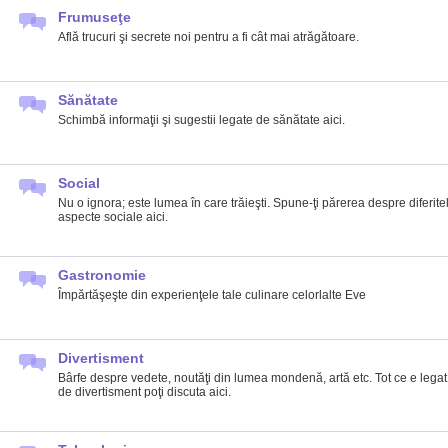
Frumuseţe
Află trucuri şi secrete noi pentru a fi cât mai atrăgătoare.
Sănătate
Schimbă informaţii şi sugestii legate de sănătate aici.
Social
Nu o ignora; este lumea în care trăieşti. Spune-ţi părerea despre diferite
aspecte sociale aici.
Gastronomie
Împărtăşeşte din experienţele tale culinare celorlalte Eve
Divertisment
Bârfe despre vedete, noutăţi din lumea mondenă, artă etc. Tot ce e legat
de divertisment poţi discuta aici.