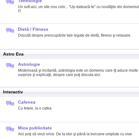
Tehnologie
Un soft aici, un site nou colo... "Up-datează-te" cu noutăţile din domeniul
IT.
Dietă / Fitness
Discută despre preocupările tale legate de dietă, fitness şi relaxare.
Astro Eva
Astrologie
Misterioasă şi incitantă, astrologia este un domeniu care iţi aduce multe
surprize şi explicaţii, despre care poţi discuta aici.
Interactiv
Cafenea
Cu fetele, la o cafea
Mica publicitate
Aici poţi să vinzi orice. De la idei şi până la borcane umplute cu vise