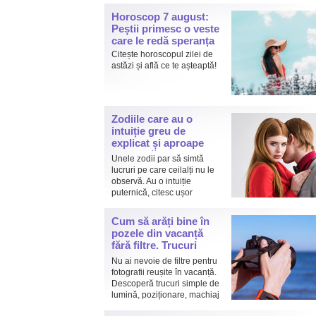
întreg este preferabil sucului.
Horoscop 7 august:
Peștii primesc o veste
care le redă speranța
Citește horoscopul zilei de
astăzi și află ce te așteaptă!
Zodiile care au o
intuiție greu de
explicat și aproape
niciodată nu greșesc
Unele zodii par să simtă
lucruri pe care ceilalți nu le
observă. Au o intuiție
puternică, citesc ușor
oamenii și de multe ori iau
decizii bazându-se pe acel „ceva” pe care nu îl pot
Cum să arăți bine în
explica.
pozele din vacanță
fără filtre. Trucuri
simple pe care le
Nu ai nevoie de filtre pentru
folosesc și vedetele
fotografii reușite în vacanță.
Descoperă trucuri simple de
lumină, poziționare, machiaj
și styling care te ajută să arăți