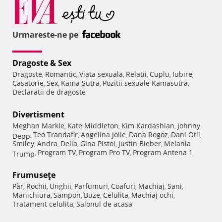
Urmareste-ne pe
Dragoste & Sex
Dragoste
Romantic
Viata sexuala
Relatii
Cuplu
Iubire
,
,
,
,
,
,
Casatorie
Sex
Kama Sutra
Pozitii sexuale Kamasutra
,
,
,
,
Declaratii de dragoste
Divertisment
Meghan Markle
Kate Middleton
Kim Kardashian
Johnny
,
,
,
Teo Trandafir
Angelina Jolie
Dana Rogoz
Dani Otil
Depp
,
,
,
,
,
Smiley
Andra
Delia
Gina Pistol
Justin Bieber
Melania
,
,
,
,
,
Program TV
Program Pro TV
Program Antena 1
Trump
,
,
,
Frumuseţe
Păr
Rochii
Unghii
Parfumuri
Coafuri
Machiaj
Sani
,
,
,
,
,
,
,
Manichiura
Sampon
Buze
Celulita
Machiaj ochi
,
,
,
,
,
Tratament celulita
Salonul de acasa
,