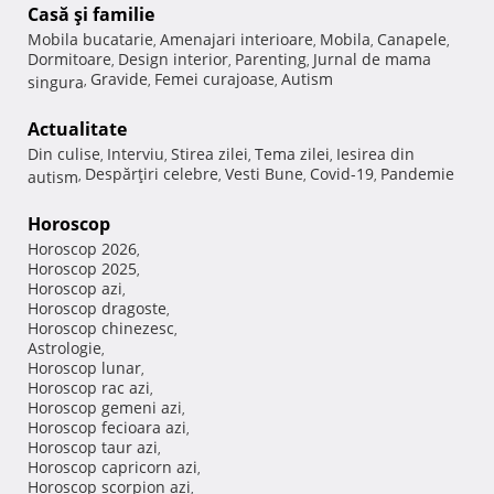
Casă şi familie
Mobila bucatarie
Amenajari interioare
Mobila
Canapele
,
,
,
,
Dormitoare
Design interior
Parenting
Jurnal de mama
,
,
,
Gravide
Femei curajoase
Autism
singura
,
,
,
Actualitate
Din culise
Interviu
Stirea zilei
Tema zilei
Iesirea din
,
,
,
,
Despărţiri celebre
Vesti Bune
Covid-19
Pandemie
autism
,
,
,
,
Horoscop
Horoscop 2026
,
Horoscop 2025
,
Horoscop azi
,
Horoscop dragoste
,
Horoscop chinezesc
,
Astrologie
,
Horoscop lunar
,
Horoscop rac azi
,
Horoscop gemeni azi
,
Horoscop fecioara azi
,
Horoscop taur azi
,
Horoscop capricorn azi
,
Horoscop scorpion azi
,