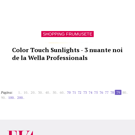
SHOPPING FRUMUSETE
Color Touch Sunlights - 3 nuante noi
de la Wella Professionals
Pagina:
1..
10..
20..
30..
40..
50..
60..
70
71
72
73
74
75
76
77
78
79
80..
90..
100..
200..