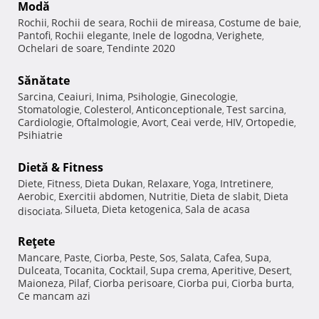
Modă
Rochii
Rochii de seara
Rochii de mireasa
Costume de baie
,
,
,
,
Pantofi
Rochii elegante
Inele de logodna
Verighete
,
,
,
,
Ochelari de soare
Tendinte 2020
,
Sănătate
Sarcina
Ceaiuri
Inima
Psihologie
Ginecologie
,
,
,
,
,
Stomatologie
Colesterol
Anticonceptionale
Test sarcina
,
,
,
,
Cardiologie
Oftalmologie
Avort
Ceai verde
HIV
Ortopedie
,
,
,
,
,
,
Psihiatrie
Dietă & Fitness
Diete
Fitness
Dieta Dukan
Relaxare
Yoga
Intretinere
,
,
,
,
,
,
Aerobic
Exercitii abdomen
Nutritie
Dieta de slabit
Dieta
,
,
,
,
Silueta
Dieta ketogenica
Sala de acasa
disociata
,
,
,
Reţete
Mancare
Paste
Ciorba
Peste
Sos
Salata
Cafea
Supa
,
,
,
,
,
,
,
,
Dulceata
Tocanita
Cocktail
Supa crema
Aperitive
Desert
,
,
,
,
,
,
Maioneza
Pilaf
Ciorba perisoare
Ciorba pui
Ciorba burta
,
,
,
,
,
Ce mancam azi