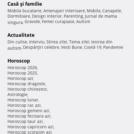
Casă şi familie
Mobila bucatarie
Amenajari interioare
Mobila
Canapele
,
,
,
,
Dormitoare
Design interior
Parenting
Jurnal de mama
,
,
,
Gravide
Femei curajoase
Autism
singura
,
,
,
Actualitate
Din culise
Interviu
Stirea zilei
Tema zilei
Iesirea din
,
,
,
,
Despărţiri celebre
Vesti Bune
Covid-19
Pandemie
autism
,
,
,
,
Horoscop
Horoscop 2026
,
Horoscop 2025
,
Horoscop azi
,
Horoscop dragoste
,
Horoscop chinezesc
,
Astrologie
,
Horoscop lunar
,
Horoscop rac azi
,
Horoscop gemeni azi
,
Horoscop fecioara azi
,
Horoscop taur azi
,
Horoscop capricorn azi
,
Horoscop scorpion azi
,