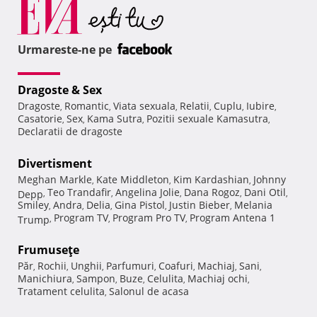
Urmareste-ne pe
Dragoste & Sex
Dragoste
Romantic
Viata sexuala
Relatii
Cuplu
Iubire
,
,
,
,
,
,
Casatorie
Sex
Kama Sutra
Pozitii sexuale Kamasutra
,
,
,
,
Declaratii de dragoste
Divertisment
Meghan Markle
Kate Middleton
Kim Kardashian
Johnny
,
,
,
Teo Trandafir
Angelina Jolie
Dana Rogoz
Dani Otil
Depp
,
,
,
,
,
Smiley
Andra
Delia
Gina Pistol
Justin Bieber
Melania
,
,
,
,
,
Program TV
Program Pro TV
Program Antena 1
Trump
,
,
,
Frumuseţe
Păr
Rochii
Unghii
Parfumuri
Coafuri
Machiaj
Sani
,
,
,
,
,
,
,
Manichiura
Sampon
Buze
Celulita
Machiaj ochi
,
,
,
,
,
Tratament celulita
Salonul de acasa
,