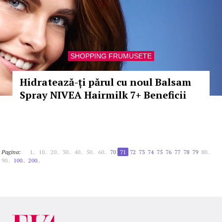
SHOPPING FRUMUSETE
Hidratează-ți părul cu noul Balsam
Spray NIVEA Hairmilk 7+ Beneficii
Pagina:
1..
10..
20..
30..
40..
50..
60..
70
71
72
73
74
75
76
77
78
79
80..
90..
100..
200..