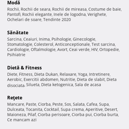
Modă
Rochii
Rochii de seara
Rochii de mireasa
Costume de baie
,
,
,
,
Pantofi
Rochii elegante
Inele de logodna
Verighete
,
,
,
,
Ochelari de soare
Tendinte 2020
,
Sănătate
Sarcina
Ceaiuri
Inima
Psihologie
Ginecologie
,
,
,
,
,
Stomatologie
Colesterol
Anticonceptionale
Test sarcina
,
,
,
,
Cardiologie
Oftalmologie
Avort
Ceai verde
HIV
Ortopedie
,
,
,
,
,
,
Psihiatrie
Dietă & Fitness
Diete
Fitness
Dieta Dukan
Relaxare
Yoga
Intretinere
,
,
,
,
,
,
Aerobic
Exercitii abdomen
Nutritie
Dieta de slabit
Dieta
,
,
,
,
Silueta
Dieta ketogenica
Sala de acasa
disociata
,
,
,
Reţete
Mancare
Paste
Ciorba
Peste
Sos
Salata
Cafea
Supa
,
,
,
,
,
,
,
,
Dulceata
Tocanita
Cocktail
Supa crema
Aperitive
Desert
,
,
,
,
,
,
Maioneza
Pilaf
Ciorba perisoare
Ciorba pui
Ciorba burta
,
,
,
,
,
Ce mancam azi