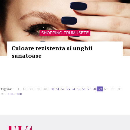
SHOPPING FRUMUSETE
Culoare rezistenta si unghii
sanatoase
Pagina:
1..
10..
20..
30..
40..
50
51
52
53
54
55
56
57
58
59
60..
70..
80..
90..
100..
200..