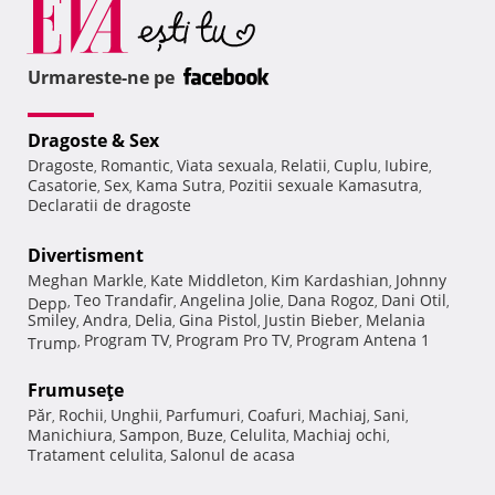
Urmareste-ne pe
Dragoste & Sex
Dragoste
Romantic
Viata sexuala
Relatii
Cuplu
Iubire
,
,
,
,
,
,
Casatorie
Sex
Kama Sutra
Pozitii sexuale Kamasutra
,
,
,
,
Declaratii de dragoste
Divertisment
Meghan Markle
Kate Middleton
Kim Kardashian
Johnny
,
,
,
Teo Trandafir
Angelina Jolie
Dana Rogoz
Dani Otil
Depp
,
,
,
,
,
Smiley
Andra
Delia
Gina Pistol
Justin Bieber
Melania
,
,
,
,
,
Program TV
Program Pro TV
Program Antena 1
Trump
,
,
,
Frumuseţe
Păr
Rochii
Unghii
Parfumuri
Coafuri
Machiaj
Sani
,
,
,
,
,
,
,
Manichiura
Sampon
Buze
Celulita
Machiaj ochi
,
,
,
,
,
Tratament celulita
Salonul de acasa
,