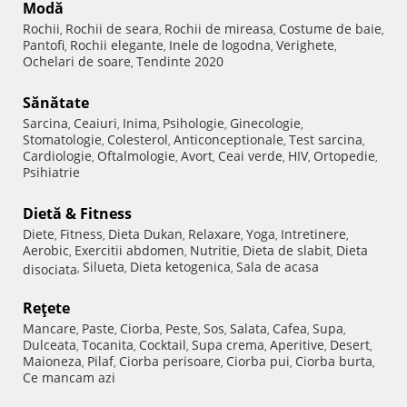
Modă
Rochii
Rochii de seara
Rochii de mireasa
Costume de baie
,
,
,
,
Pantofi
Rochii elegante
Inele de logodna
Verighete
,
,
,
,
Ochelari de soare
Tendinte 2020
,
Sănătate
Sarcina
Ceaiuri
Inima
Psihologie
Ginecologie
,
,
,
,
,
Stomatologie
Colesterol
Anticonceptionale
Test sarcina
,
,
,
,
Cardiologie
Oftalmologie
Avort
Ceai verde
HIV
Ortopedie
,
,
,
,
,
,
Psihiatrie
Dietă & Fitness
Diete
Fitness
Dieta Dukan
Relaxare
Yoga
Intretinere
,
,
,
,
,
,
Aerobic
Exercitii abdomen
Nutritie
Dieta de slabit
Dieta
,
,
,
,
Silueta
Dieta ketogenica
Sala de acasa
disociata
,
,
,
Reţete
Mancare
Paste
Ciorba
Peste
Sos
Salata
Cafea
Supa
,
,
,
,
,
,
,
,
Dulceata
Tocanita
Cocktail
Supa crema
Aperitive
Desert
,
,
,
,
,
,
Maioneza
Pilaf
Ciorba perisoare
Ciorba pui
Ciorba burta
,
,
,
,
,
Ce mancam azi