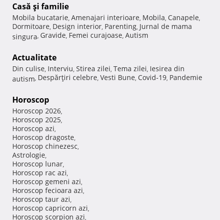
Casă şi familie
Mobila bucatarie
Amenajari interioare
Mobila
Canapele
,
,
,
,
Dormitoare
Design interior
Parenting
Jurnal de mama
,
,
,
Gravide
Femei curajoase
Autism
singura
,
,
,
Actualitate
Din culise
Interviu
Stirea zilei
Tema zilei
Iesirea din
,
,
,
,
Despărţiri celebre
Vesti Bune
Covid-19
Pandemie
autism
,
,
,
,
Horoscop
Horoscop 2026
,
Horoscop 2025
,
Horoscop azi
,
Horoscop dragoste
,
Horoscop chinezesc
,
Astrologie
,
Horoscop lunar
,
Horoscop rac azi
,
Horoscop gemeni azi
,
Horoscop fecioara azi
,
Horoscop taur azi
,
Horoscop capricorn azi
,
Horoscop scorpion azi
,