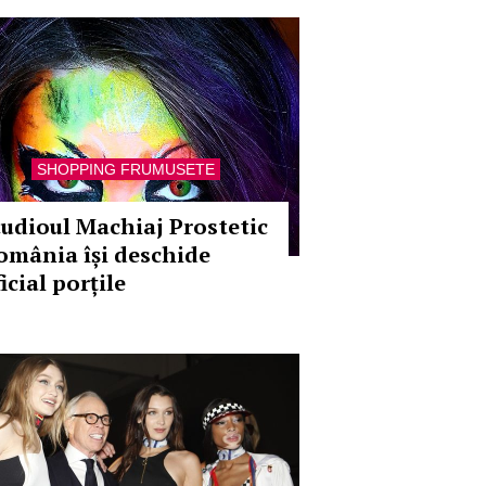
SHOPPING FRUMUSETE
tudioul Machiaj Prostetic
omânia își deschide
icial porțile