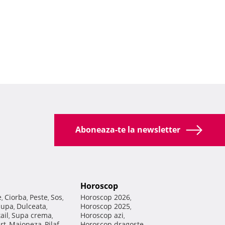
Aboneaza-te la newsletter
Horoscop
e
Ciorba
Peste
Sos
Horoscop 2026
,
,
,
,
,
Supa
Dulceata
Horoscop 2025
,
,
,
ail
Supa crema
Horoscop azi
,
,
,
rt
Maioneza
Pilaf
Horoscop dragoste
,
,
,
,