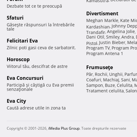
Dezbate tot ce te preocupă
Divertisment
Sfaturi
Meghan Markle
Kate Mi
,
Găseşte răspunsuri la întrebările
Johnny Dep
Kardashian
,
tale
Angelina Jolie
Trandafir
,
,
Dani Otil
Smiley
Andra
,
,
,
Felicitari Eva
Justin Bieber
Mela
Pistol
,
,
Zilnic poti gasi ceva de sarbatorit.
Program TV
Program Pro
,
Program Antena 1
Horoscop
Viitorul tău, descifrat de astre
Frumuseţe
Păr
Rochii
Unghii
Parfu
,
,
,
Eva Concursuri
Coafuri
Machiaj
Sani
Ma
,
,
,
Participă şi câştigă cu Eva premii
Sampon
Buze
Celulita
M
,
,
,
senzaţionale
Tratament celulita
Salon
,
Eva City
Caută adrese utile in zona ta
Copyright © 2001-2026,
iMedia Plus Group
. Toate drepturile rezervate