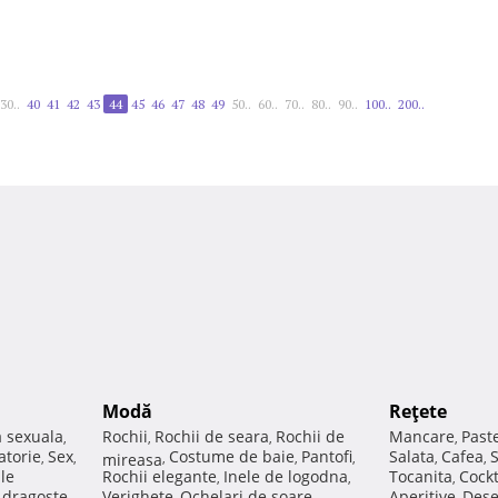
30..
40
41
42
43
44
45
46
47
48
49
50..
60..
70..
80..
90..
100..
200..
Modă
Reţete
a sexuala
Rochii
Rochii de seara
Rochii de
Mancare
Past
,
,
,
,
atorie
Sex
Costume de baie
Pantofi
Salata
Cafea
,
,
mireasa
,
,
,
,
,
ale
Rochii elegante
Inele de logodna
Tocanita
Cockt
,
,
,
e dragoste
Verighete
Ochelari de soare
Aperitive
Dese
,
,
,