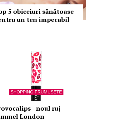
op 5 obiceiuri sănătoase
entru un ten impecabil
SHOPPING FRUMUSETE
rovocalips - noul ruj
immel London