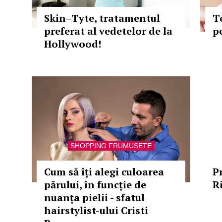
Skin–Tyte, tratamentul
T
preferat al vedetelor de la
p
Hollywood!
SHOPPING FRUMUSETE
Cum să îți alegi culoarea
P
părului, în funcție de
R
nuanța pielii - sfatul
hairstylist-ului Cristi