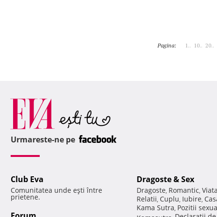
Pagina:
1..
10..
20..
Urmareste-ne pe
Club Eva
Dragoste & Sex
Comunitatea unde eşti între
Dragoste
Romantic
Viat
,
,
prietene.
Relatii
Cuplu
Iubire
Cas
,
,
,
Kama Sutra
Pozitii sexu
,
Forum
Declaratii d
Kamasutra
,