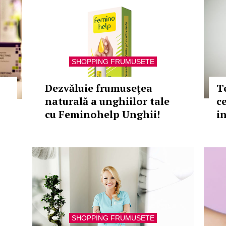
SHOPPING FRUMUSETE
Dezvăluie frumusețea
T
naturală a unghiilor tale
c
cu Feminohelp Unghii!
i
SHOPPING FRUMUSETE