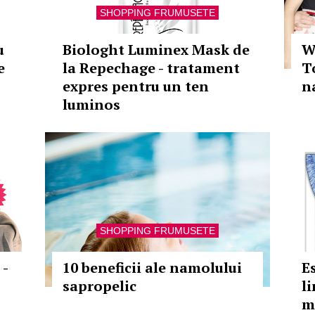
SHOPPING FRUMUSETE
u
Biologht Luminex Mask de
W
e
la Repechage - tratament
T
expres pentru un ten
n
luminos
SHOPPING FRUMUSETE
 -
10 beneficii ale namolului
E
sapropelic
l
m