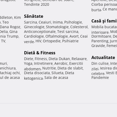
Tendinte 2020
Ciorba perisoa
Ce manc
burta
,
Sănătate
ddleton
Kim
,
Casă şi fami
p
Teo
Sarcina
Ceaiuri
Inima
Psihologie
,
,
,
,
,
Dana Rogoz
Ginecologie
Stomatologie
Colesterol
Mobila bucata
,
,
,
,
Delia
Gina
Anticonceptionale
Test sarcina
Mob
,
,
,
interioare
,
nia Trump
Cardiologie
Oftalmologie
Avort
Ceai
Dormitoare
De
,
,
,
,
,
 TV
HIV
Ortopedie
Psihiatrie
Parenting
Jur
,
verde
,
,
,
,
Gravide
Femei
,
Dietă & Fitness
Actualitate
Diete
Fitness
Dieta Dukan
Relaxare
,
,
,
,
muri
Yoga
Intretinere
Aerobic
Exercitii
Din culise
Inte
,
,
,
,
,
nichiura
Nutritie
Dieta de slabit
Iesirea d
,
abdomen
,
,
,
zilei
,
achiaj ochi
Dieta disociata
Silueta
Dieta
Vesti
,
,
,
celebre
,
ul de acasa
Sala de acasa
Pandemie
ketogenica
,