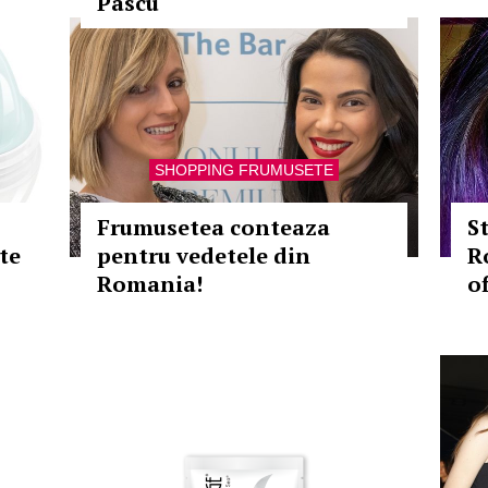
Pascu
SHOPPING FRUMUSETE
Frumusetea conteaza
S
te
pentru vedetele din
R
Romania!
of