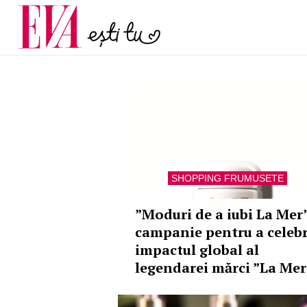
menopauză și când ar t
Carieră
la medic
Actualitate
SHOPPING FRUMUSETE
”Moduri de a iubi La Mer”
campanie pentru a celeb
impactul global al
legendarei mărci ”La Mer