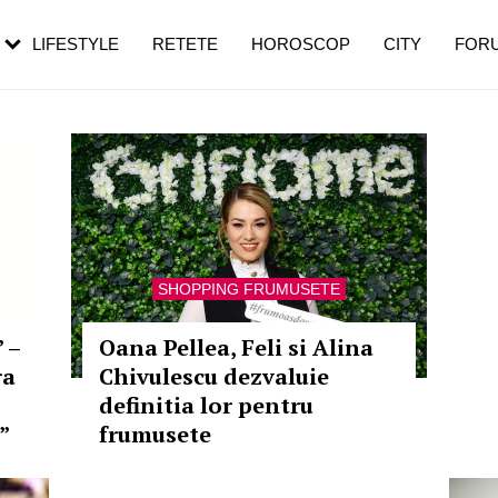
rebui să mergi
și 60 de ani. De ce te trezești mai des
pe măsură ce înaintezi în vârstă
LIFESTYLE
RETETE
HOROSCOP
CITY
FOR
SHOPPING FRUMUSETE
 –
Oana Pellea, Feli si Alina
ra
Chivulescu dezvaluie
definitia lor pentru
”
frumusete