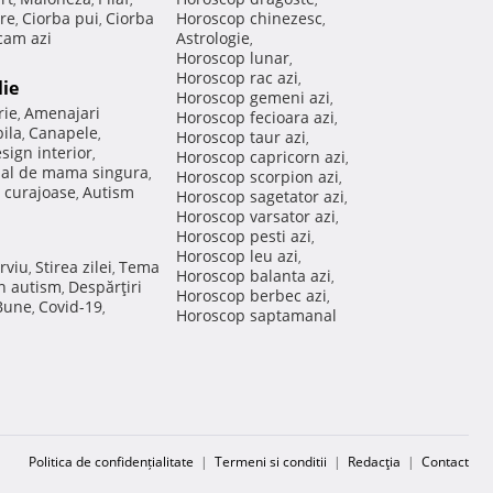
re
Ciorba pui
Ciorba
Horoscop chinezesc
,
,
,
am azi
Astrologie
,
Horoscop lunar
,
Horoscop rac azi
,
lie
Horoscop gemeni azi
,
rie
Amenajari
,
Horoscop fecioara azi
,
ila
Canapele
,
,
Horoscop taur azi
,
sign interior
,
Horoscop capricorn azi
,
nal de mama singura
,
Horoscop scorpion azi
,
 curajoase
Autism
,
Horoscop sagetator azi
,
Horoscop varsator azi
,
Horoscop pesti azi
,
Horoscop leu azi
,
rviu
Stirea zilei
Tema
,
,
Horoscop balanta azi
,
in autism
Despărţiri
,
Horoscop berbec azi
,
 Bune
Covid-19
,
,
Horoscop saptamanal
Politica de confidențialitate
|
Termeni si conditii
|
Redacţia
|
Contact