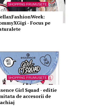
SHOPPING FRUMUSETE
ellaxFashionWeek:
ommyXGigi - Focus pe
aturalete
SHOPPING FRUMUSETE
ssence Girl Squad - editie
imitata de accesorii de
achiaj