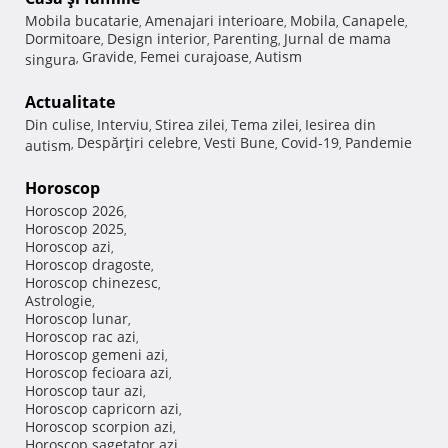
Mobila bucatarie
Amenajari interioare
Mobila
Canapele
,
,
,
,
Dormitoare
Design interior
Parenting
Jurnal de mama
,
,
,
Gravide
Femei curajoase
Autism
singura
,
,
,
Actualitate
Din culise
Interviu
Stirea zilei
Tema zilei
Iesirea din
,
,
,
,
Despărţiri celebre
Vesti Bune
Covid-19
Pandemie
autism
,
,
,
,
Horoscop
Horoscop 2026
,
Horoscop 2025
,
Horoscop azi
,
Horoscop dragoste
,
Horoscop chinezesc
,
Astrologie
,
Horoscop lunar
,
Horoscop rac azi
,
Horoscop gemeni azi
,
Horoscop fecioara azi
,
Horoscop taur azi
,
Horoscop capricorn azi
,
Horoscop scorpion azi
,
Horoscop sagetator azi
,