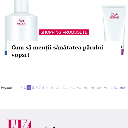
SHOPPING FRUMUSETE
Cum să menții sănătatea părului
vopsit
Pagina:
1
2
3
4
5
6
7
8
9
10..
20..
30..
40..
50..
60..
70..
80..
90..
100..
200..