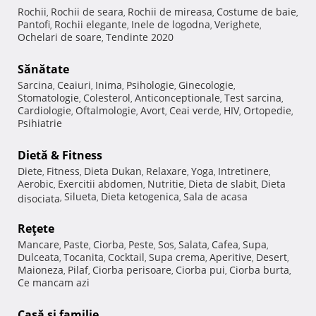
Rochii
Rochii de seara
Rochii de mireasa
Costume de baie
,
,
,
,
Pantofi
Rochii elegante
Inele de logodna
Verighete
,
,
,
,
Ochelari de soare
Tendinte 2020
,
Sănătate
Sarcina
Ceaiuri
Inima
Psihologie
Ginecologie
,
,
,
,
,
Stomatologie
Colesterol
Anticonceptionale
Test sarcina
,
,
,
,
Cardiologie
Oftalmologie
Avort
Ceai verde
HIV
Ortopedie
,
,
,
,
,
,
Psihiatrie
Dietă & Fitness
Diete
Fitness
Dieta Dukan
Relaxare
Yoga
Intretinere
,
,
,
,
,
,
Aerobic
Exercitii abdomen
Nutritie
Dieta de slabit
Dieta
,
,
,
,
Silueta
Dieta ketogenica
Sala de acasa
disociata
,
,
,
Reţete
Mancare
Paste
Ciorba
Peste
Sos
Salata
Cafea
Supa
,
,
,
,
,
,
,
,
Dulceata
Tocanita
Cocktail
Supa crema
Aperitive
Desert
,
,
,
,
,
,
Maioneza
Pilaf
Ciorba perisoare
Ciorba pui
Ciorba burta
,
,
,
,
,
Ce mancam azi
Casă şi familie