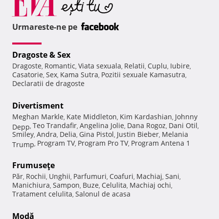
Urmareste-ne pe
Dragoste & Sex
Dragoste
Romantic
Viata sexuala
Relatii
Cuplu
Iubire
,
,
,
,
,
,
Casatorie
Sex
Kama Sutra
Pozitii sexuale Kamasutra
,
,
,
,
Declaratii de dragoste
Divertisment
Meghan Markle
Kate Middleton
Kim Kardashian
Johnny
,
,
,
Teo Trandafir
Angelina Jolie
Dana Rogoz
Dani Otil
Depp
,
,
,
,
,
Smiley
Andra
Delia
Gina Pistol
Justin Bieber
Melania
,
,
,
,
,
Program TV
Program Pro TV
Program Antena 1
Trump
,
,
,
Frumuseţe
Păr
Rochii
Unghii
Parfumuri
Coafuri
Machiaj
Sani
,
,
,
,
,
,
,
Manichiura
Sampon
Buze
Celulita
Machiaj ochi
,
,
,
,
,
Tratament celulita
Salonul de acasa
,
Modă