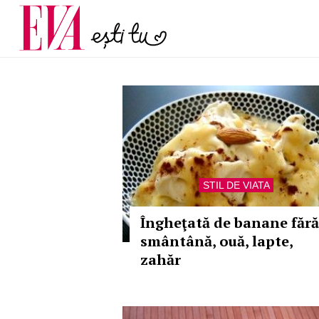
și 60 de ani. De ce te t
Carieră
pe măsură ce înaintez
Actualitate
STIL DE VIATA
Îngheţată de banane fără
smântână, ouă, lapte,
zahăr