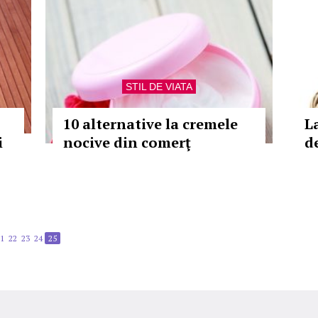
STIL DE VIATA
10 alternative la cremele
L
i
nocive din comerţ
d
1
22
23
24
25