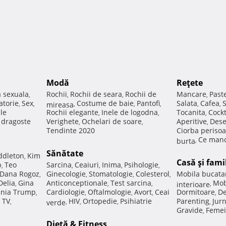
Modă
Reţete
a sexuala
Rochii
Rochii de seara
Rochii de
Mancare
Past
,
,
,
,
atorie
Sex
Costume de baie
Pantofi
Salata
Cafea
,
,
mireasa
,
,
,
,
,
ale
Rochii elegante
Inele de logodna
Tocanita
Cockt
,
,
,
e dragoste
Verighete
Ochelari de soare
Aperitive
Dese
,
,
,
Tendinte 2020
Ciorba perisoa
Ce manc
burta
,
Sănătate
ddleton
Kim
,
Casă şi fami
p
Teo
Sarcina
Ceaiuri
Inima
Psihologie
,
,
,
,
,
Dana Rogoz
Ginecologie
Stomatologie
Colesterol
Mobila bucata
,
,
,
,
Delia
Gina
Anticonceptionale
Test sarcina
Mob
,
,
,
interioare
,
nia Trump
Cardiologie
Oftalmologie
Avort
Ceai
Dormitoare
De
,
,
,
,
,
 TV
HIV
Ortopedie
Psihiatrie
Parenting
Jur
,
verde
,
,
,
,
Gravide
Femei
,
Dietă & Fitness