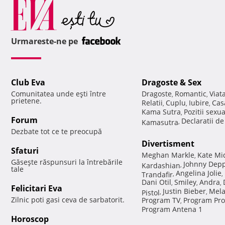
Urmareste-ne pe
Club Eva
Dragoste & Sex
Comunitatea unde eşti între
Dragoste
Romantic
Viat
,
,
prietene.
Relatii
Cuplu
Iubire
Cas
,
,
,
Kama Sutra
Pozitii sexu
,
Forum
Declaratii d
Kamasutra
,
Dezbate tot ce te preocupă
Divertisment
Sfaturi
Meghan Markle
Kate Mi
,
Găseşte răspunsuri la întrebările
Johnny Dep
Kardashian
,
tale
Angelina Jolie
Trandafir
,
,
Dani Otil
Smiley
Andra
,
,
,
Felicitari Eva
Justin Bieber
Mela
Pistol
,
,
Zilnic poti gasi ceva de sarbatorit.
Program TV
Program Pro
,
Program Antena 1
Horoscop