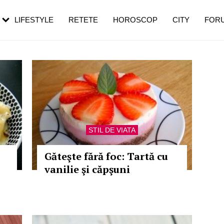
rezești mai des
Cât durează, cum te pregătești și cât
i în vârstă
de dureroasă este investigația
LIFESTYLE
RETETE
HOROSCOP
CITY
FOR
STIL DE VIATA
Găteşte fără foc: Tartă cu
vanilie şi căpşuni