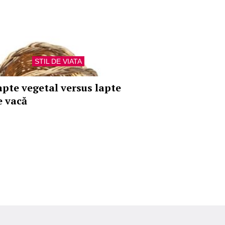
STIL DE VIATA
apte vegetal versus lapte
e vacă