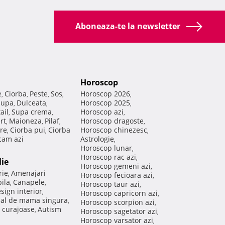
Aboneaza-te la newsletter
Horoscop
e
Ciorba
Peste
Sos
Horoscop 2026
,
,
,
,
,
Supa
Dulceata
Horoscop 2025
,
,
,
ail
Supa crema
Horoscop azi
,
,
,
rt
Maioneza
Pilaf
Horoscop dragoste
,
,
,
,
re
Ciorba pui
Ciorba
Horoscop chinezesc
,
,
,
am azi
Astrologie
,
Horoscop lunar
,
Horoscop rac azi
,
lie
Horoscop gemeni azi
,
rie
Amenajari
,
Horoscop fecioara azi
,
ila
Canapele
,
,
Horoscop taur azi
,
sign interior
,
Horoscop capricorn azi
,
nal de mama singura
,
Horoscop scorpion azi
,
 curajoase
Autism
,
Horoscop sagetator azi
,
Horoscop varsator azi
,