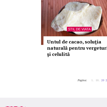
STIL DE VIATA
Untul de cacao, soluţia
naturală pentru vergetur
şi celulită
Pagina:
1..
10..
20
2