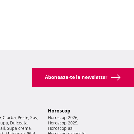
Aboneaza-te la newsletter
Horoscop
e
Ciorba
Peste
Sos
Horoscop 2026
,
,
,
,
,
Supa
Dulceata
Horoscop 2025
,
,
,
ail
Supa crema
Horoscop azi
,
,
,
rt
Maioneza
Pilaf
Horoscop dragoste
,
,
,
,