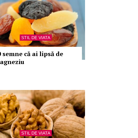
STIL DE VIATA
0 semne că ai lipsă de
agneziu
STIL DE VIATA