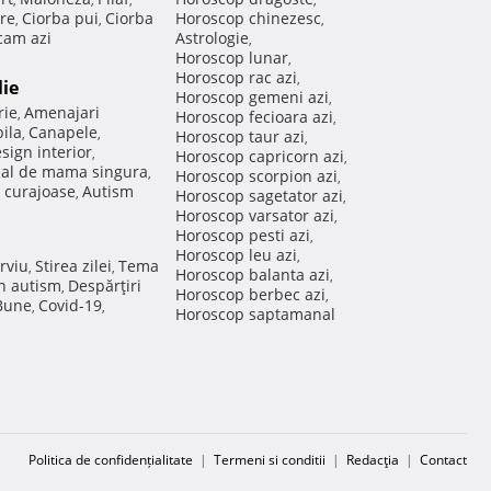
re
Ciorba pui
Ciorba
Horoscop chinezesc
,
,
,
am azi
Astrologie
,
Horoscop lunar
,
Horoscop rac azi
,
lie
Horoscop gemeni azi
,
rie
Amenajari
,
Horoscop fecioara azi
,
ila
Canapele
,
,
Horoscop taur azi
,
sign interior
,
Horoscop capricorn azi
,
nal de mama singura
,
Horoscop scorpion azi
,
 curajoase
Autism
,
Horoscop sagetator azi
,
Horoscop varsator azi
,
Horoscop pesti azi
,
Horoscop leu azi
,
rviu
Stirea zilei
Tema
,
,
Horoscop balanta azi
,
in autism
Despărţiri
,
Horoscop berbec azi
,
 Bune
Covid-19
,
,
Horoscop saptamanal
Politica de confidențialitate
|
Termeni si conditii
|
Redacţia
|
Contact