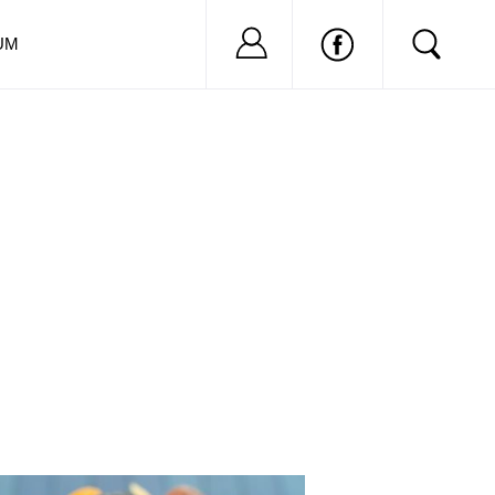
Nu ai cont?
Inregistreaza-
UM