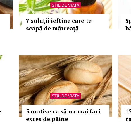
STIL DE VIATA
7 soluţii ieftine care te
S
scapă de mătreaţă
b
STIL DE VIATA
e
5 motive ca să nu mai faci
1
exces de pâine
c