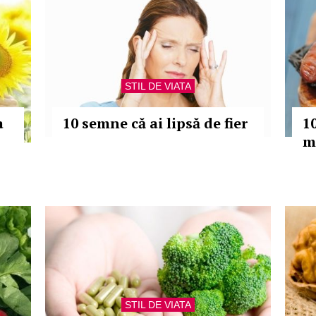
STIL DE VIATA
a
10 semne că ai lipsă de fier
1
m
STIL DE VIATA