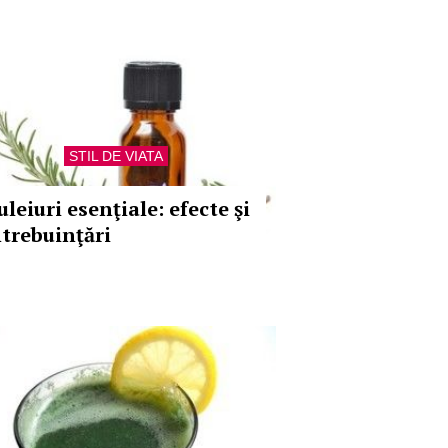
STIL DE VIATA
uleiuri esenţiale: efecte şi
ntrebuinţări