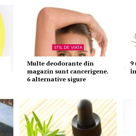
STIL DE VIATA
Multe deodorante din
9 
magazin sunt cancerigene.
î
6 alternative sigure