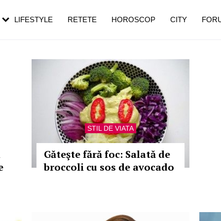
rezești mai des
Cât durează, cum te pregătești și cât
i în vârstă
de dureroasă este investigația
LIFESTYLE
RETETE
HOROSCOP
CITY
FOR
STIL DE VIATA
i
Găteşte fără foc: Salată de
e
broccoli cu sos de avocado