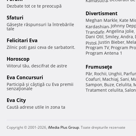
Dezbate tot ce te preocupă
Divertisment
Sfaturi
Meghan Markle
Kate Mi
,
Găseşte răspunsuri la întrebările
Johnny Dep
Kardashian
,
tale
Angelina Jolie
Trandafir
,
,
Dani Otil
Smiley
Andra
,
,
,
Felicitari Eva
Justin Bieber
Mela
Pistol
,
,
Zilnic poti gasi ceva de sarbatorit.
Program TV
Program Pro
,
Program Antena 1
Horoscop
Viitorul tău, descifrat de astre
Frumuseţe
Păr
Rochii
Unghii
Parfu
,
,
,
Eva Concursuri
Coafuri
Machiaj
Sani
Ma
,
,
,
Participă şi câştigă cu Eva premii
Sampon
Buze
Celulita
M
,
,
,
senzaţionale
Tratament celulita
Salon
,
Eva City
Caută adrese utile in zona ta
Copyright © 2001-2026,
iMedia Plus Group
. Toate drepturile rezervate