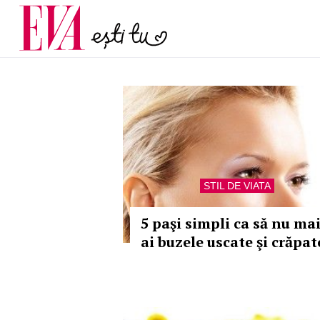
și 60 de ani. De ce te t
Carieră
pe măsură ce înaintez
Actualitate
STIL DE VIATA
5 paşi simpli ca să nu ma
ai buzele uscate şi crăpat