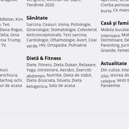
Tendinte 2020
Ciorba perisoa
Ce manc
burta
,
Sănătate
ddleton
Kim
,
Casă şi fami
p
Teo
Sarcina
Ceaiuri
Inima
Psihologie
,
,
,
,
,
Dana Rogoz
Ginecologie
Stomatologie
Colesterol
Mobila bucata
,
,
,
,
Delia
Gina
Anticonceptionale
Test sarcina
Mob
,
,
,
interioare
,
nia Trump
Cardiologie
Oftalmologie
Avort
Ceai
Dormitoare
De
,
,
,
,
,
 TV
HIV
Ortopedie
Psihiatrie
Parenting
Jur
,
verde
,
,
,
,
Gravide
Femei
,
Dietă & Fitness
Actualitate
Diete
Fitness
Dieta Dukan
Relaxare
,
,
,
,
muri
Yoga
Intretinere
Aerobic
Exercitii
Din culise
Inte
,
,
,
,
,
nichiura
Nutritie
Dieta de slabit
Iesirea d
,
abdomen
,
,
,
zilei
,
achiaj ochi
Dieta disociata
Silueta
Dieta
Vesti
,
,
,
celebre
,
ul de acasa
Sala de acasa
Pandemie
ketogenica
,