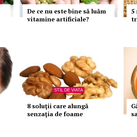
De ce nu este bine să luăm
5
vitamine artificiale?
t
STIL DE VIATA
8 soluţii care alungă
G
senzaţia de foame
s