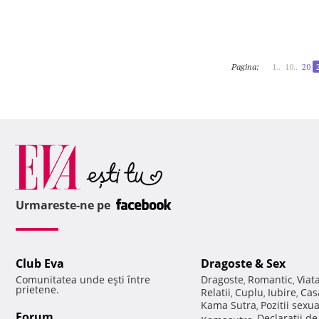
Pagina:
1..
10..
20
Urmareste-ne pe
Club Eva
Dragoste & Sex
Comunitatea unde eşti între
Dragoste
Romantic
Viat
,
,
prietene.
Relatii
Cuplu
Iubire
Cas
,
,
,
Kama Sutra
Pozitii sexu
,
Forum
Declaratii d
Kamasutra
,