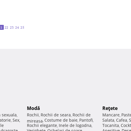
21
22
23
24
25
Modă
Reţete
a sexuala
Rochii
Rochii de seara
Rochii de
Mancare
Past
,
,
,
,
atorie
Sex
Costume de baie
Pantofi
Salata
Cafea
,
,
mireasa
,
,
,
,
,
ale
Rochii elegante
Inele de logodna
Tocanita
Cockt
,
,
,
e dragoste
Verighete
Ochelari de soare
Aperitive
Dese
,
,
,