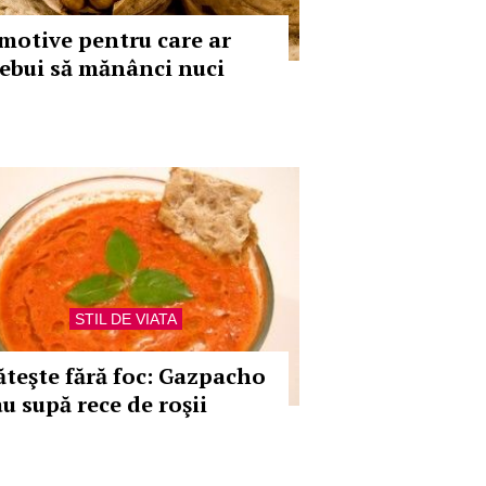
 motive pentru care ar
rebui să mănânci nuci
STIL DE VIATA
ăteşte fără foc: Gazpacho
au supă rece de roşii