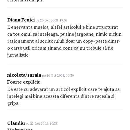
Diana Fenici
pe 26 Oct 2008, 19:07
E enervanta muzica, altfel articolul e bine structurat
ca tot omul sa inteleaga, putine jargoane, nimic niciun
rationament al scriitoruluii doar un copy-paste dintr-
o carte util oricum tinand cont ca nu trebuie să fie
jurnalistic.
nicoleta/suraia
pe 26 Oct 2008, 16:30
Foarte explicit
Da este cu adevarat un articol explicit care te ajuta sa
intelegi mai bine aceasta diferenta dintre raceala si
gripa.
Claudiu
pe 22 Oct 2008, 19:33