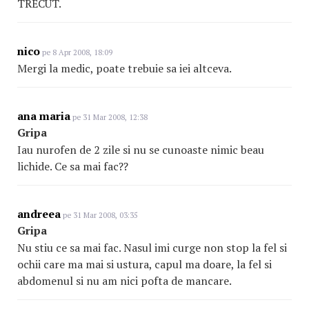
TRECUT.
nico
pe 8 Apr 2008, 18:09
Mergi la medic, poate trebuie sa iei altceva.
ana maria
pe 31 Mar 2008, 12:38
Gripa
Iau nurofen de 2 zile si nu se cunoaste nimic beau
lichide. Ce sa mai fac??
andreea
pe 31 Mar 2008, 03:35
Gripa
Nu stiu ce sa mai fac. Nasul imi curge non stop la fel si
ochii care ma mai si ustura, capul ma doare, la fel si
abdomenul si nu am nici pofta de mancare.