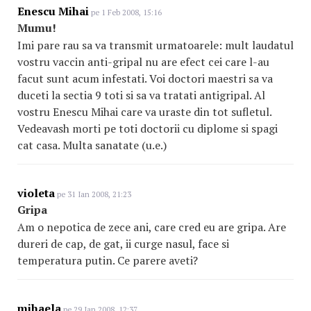
Enescu Mihai
pe 1 Feb 2008, 15:16
Mumu!
Imi pare rau sa va transmit urmatoarele: mult laudatul
vostru vaccin anti-gripal nu are efect cei care l-au
facut sunt acum infestati. Voi doctori maestri sa va
duceti la sectia 9 toti si sa va tratati antigripal. Al
vostru Enescu Mihai care va uraste din tot sufletul.
Vedeavash morti pe toti doctorii cu diplome si spagi
cat casa. Multa sanatate (u.e.)
violeta
pe 31 Ian 2008, 21:23
Gripa
Am o nepotica de zece ani, care cred eu are gripa. Are
dureri de cap, de gat, ii curge nasul, face si
temperatura putin. Ce parere aveti?
mihaela
pe 29 Ian 2008, 12:37