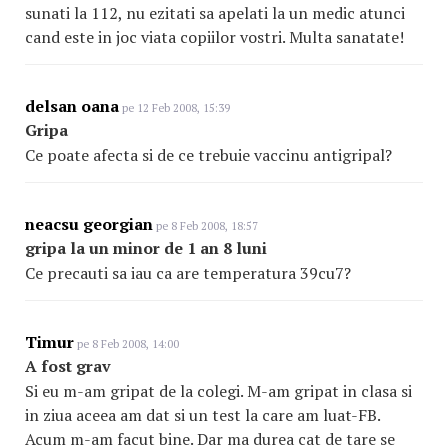
sunati la 112, nu ezitati sa apelati la un medic atunci
cand este in joc viata copiilor vostri. Multa sanatate!
delsan oana
pe 12 Feb 2008, 15:39
Gripa
Ce poate afecta si de ce trebuie vaccinu antigripal?
neacsu georgian
pe 8 Feb 2008, 18:57
gripa la un minor de 1 an 8 luni
Ce precauti sa iau ca are temperatura 39cu7?
Timur
pe 8 Feb 2008, 14:00
A fost grav
Si eu m-am gripat de la colegi. M-am gripat in clasa si
in ziua aceea am dat si un test la care am luat-FB.
Acum m-am facut bine. Dar ma durea cat de tare se