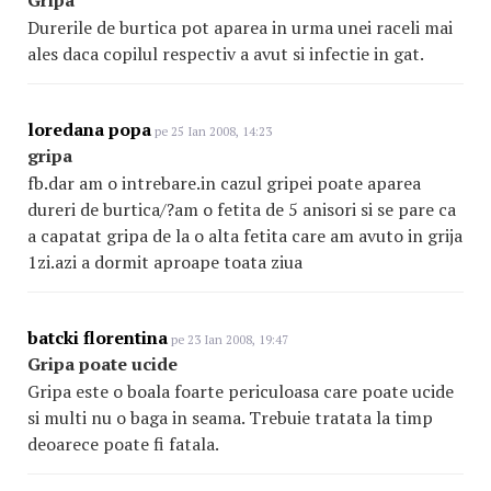
Gripa
Durerile de burtica pot aparea in urma unei raceli mai
ales daca copilul respectiv a avut si infectie in gat.
loredana popa
pe 25 Ian 2008, 14:23
gripa
fb.dar am o intrebare.in cazul gripei poate aparea
dureri de burtica/?am o fetita de 5 anisori si se pare ca
a capatat gripa de la o alta fetita care am avuto in grija
1zi.azi a dormit aproape toata ziua
batcki florentina
pe 23 Ian 2008, 19:47
Gripa poate ucide
Gripa este o boala foarte periculoasa care poate ucide
si multi nu o baga in seama. Trebuie tratata la timp
deoarece poate fi fatala.