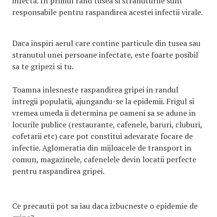
infecta. In primul rand tusea si stranuturile sunt
responsabile pentru raspandirea acestei infectii virale.
Daca inspiri aerul care contine particule din tusea sau
stranutul unei persoane infectate, este foarte posibil
sa te gripezi si tu.
Toamna inlesneste raspandirea gripei in randul
intregii populatii, ajungandu-se la epidemii. Frigul si
vremea umeda ii determina pe oameni sa se adune in
locurile publice (restaurante, cafenele, baruri, cluburi,
cofetarii etc) care pot constitui adevarate focare de
infectie. Aglomeratia din mijloacele de transport in
comun, magazinele, cafenelele devin locatii perfecte
pentru raspandirea gripei.
Ce precautii pot sa iau daca izbucneste o epidemie de