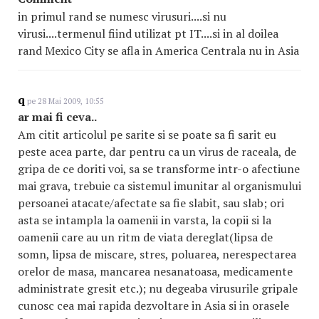
in primul rand se numesc virusuri....si nu
virusi....termenul fiind utilizat pt IT....si in al doilea
rand Mexico City se afla in America Centrala nu in Asia
q
pe 28 Mai 2009, 10:55
ar mai fi ceva..
Am citit articolul pe sarite si se poate sa fi sarit eu
peste acea parte, dar pentru ca un virus de raceala, de
gripa de ce doriti voi, sa se transforme intr-o afectiune
mai grava, trebuie ca sistemul imunitar al organismului
persoanei atacate/afectate sa fie slabit, sau slab; ori
asta se intampla la oamenii in varsta, la copii si la
oamenii care au un ritm de viata dereglat(lipsa de
somn, lipsa de miscare, stres, poluarea, nerespectarea
orelor de masa, mancarea nesanatoasa, medicamente
administrate gresit etc.); nu degeaba virusurile gripale
cunosc cea mai rapida dezvoltare in Asia si in orasele