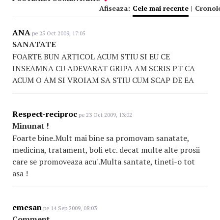
Afiseaza:
Cele mai recente
|
Cronol
ANA
pe 25 Oct 2009, 17:05
SANATATE
FOARTE BUN ARTICOL ACUM STIU SI EU CE
INSEAMNA CU ADEVARAT GRIPA AM SCRIS PT CA
ACUM O AM SI VROIAM SA STIU CUM SCAP DE EA
Respect-reciproc
pe 23 Oct 2009, 13:02
Minunat !
Foarte bine.Mult mai bine sa promovam sanatate,
medicina, tratament, boli etc. decat multe alte prosii
care se promoveaza acu'.Multa santate, tineti-o tot
asa !
emesan
pe 14 Sep 2009, 08:03
Comment