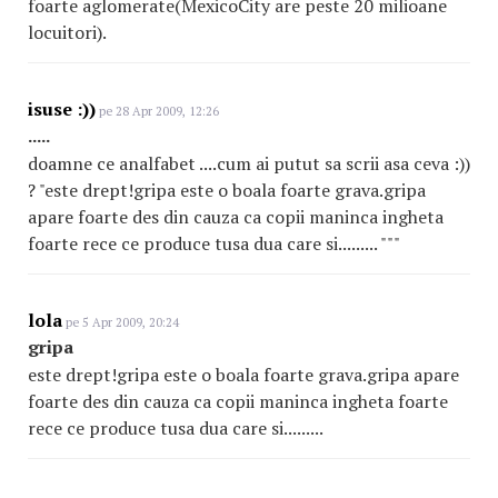
foarte aglomerate(MexicoCity are peste 20 milioane
locuitori).
isuse :))
pe 28 Apr 2009, 12:26
.....
doamne ce analfabet ....cum ai putut sa scrii asa ceva :))
? "este drept!gripa este o boala foarte grava.gripa
apare foarte des din cauza ca copii maninca ingheta
foarte rece ce produce tusa dua care si......... """
lola
pe 5 Apr 2009, 20:24
gripa
este drept!gripa este o boala foarte grava.gripa apare
foarte des din cauza ca copii maninca ingheta foarte
rece ce produce tusa dua care si.........