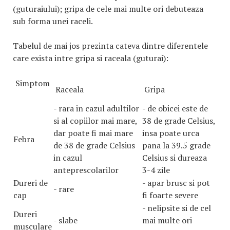
(guturaiului); gripa de cele mai multe ori debuteaza
sub forma unei raceli.
Tabelul de mai jos prezinta cateva dintre diferentele
care exista intre gripa si raceala (guturai):
Simptom
Raceala
Gripa
- rara in cazul adultilor
- de obicei este de
si al copiilor mai mare,
38 de grade Celsius,
dar poate fi mai mare
insa poate urca
Febra
de 38 de grade Celsius
pana la 39.5 grade
in cazul
Celsius si dureaza
anteprescolarilor
3-4 zile
Dureri de
- apar brusc si pot
- rare
cap
fi foarte severe
- nelipsite si de cel
Dureri
- slabe
mai multe ori
musculare