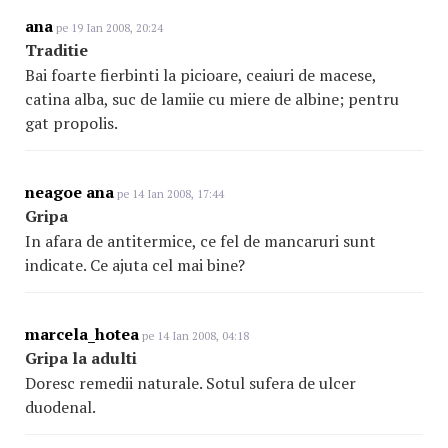
ana
pe 19 Ian 2008, 20:24
Traditie
Bai foarte fierbinti la picioare, ceaiuri de macese,
catina alba, suc de lamiie cu miere de albine; pentru
gat propolis.
neagoe ana
pe 14 Ian 2008, 17:44
Gripa
In afara de antitermice, ce fel de mancaruri sunt
indicate. Ce ajuta cel mai bine?
marcela_hotea
pe 14 Ian 2008, 04:18
Gripa la adulti
Doresc remedii naturale. Sotul sufera de ulcer
duodenal.