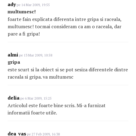
ady
pe 14 Mar 2009, 19:55
multumesc!
foarte fain explicata diferenta intre gripa si raceala,
multumesc! tocmai consideram ca am o raceala, dar
pare a fi gripa!
almi
pe 13 Mar 2009, 10:58
gripa
este scurt si la obiect si se pot sesiza diferentele dintre
raceala si gripa. va multumesc
delia
pe 6 Mar 2009, 15:25
Articolul este foarte bine scris. Mi-a furnizat
informatii foarte utile.
dea_vas
pe 27 Feb 2009, 16:38