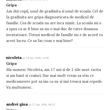
Gripa
Am doi copii, unul de gradinita si unul de scoala. Cel de
la gradinita are gripa diagnosticata de medicul de
familie. Cea de scoala nu are inca nimic. La scoala mi s-
a spus ca ar fi bine sa nu o mai duc de catre doamna
invatatoare. Totusi medicul de familie nu e de acord cu
acest lucru. Ce sa fac/cum e mai bine?
nicoleta
pe 28 Ian 2008, 16:08
Gripa
Ma numesc Nicoleta, am 17 ani si de 2 zile sunt racita
si am baut si ceaiuri. Dar mai mult vreau sa stiu ce
medicamente pot sa iau ca sa-si imi treaca mai repede.
Va multumesc.
andrei gina
pe 27 Ian 2008, 08:53