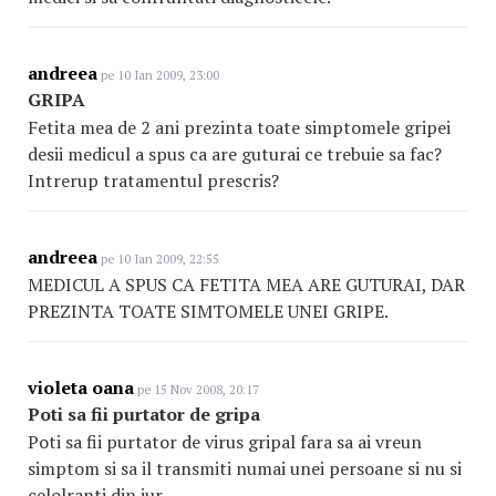
andreea
pe 10 Ian 2009, 23:00
GRIPA
Fetita mea de 2 ani prezinta toate simptomele gripei
desii medicul a spus ca are guturai ce trebuie sa fac?
Intrerup tratamentul prescris?
andreea
pe 10 Ian 2009, 22:55
MEDICUL A SPUS CA FETITA MEA ARE GUTURAI, DAR
PREZINTA TOATE SIMTOMELE UNEI GRIPE.
violeta oana
pe 15 Nov 2008, 20:17
Poti sa fii purtator de gripa
Poti sa fii purtator de virus gripal fara sa ai vreun
simptom si sa il transmiti numai unei persoane si nu si
celolranti din jur.