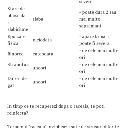
severe
Stare de
- poate dura 2 sau
oboseala
- slaba
mai multe
si
saptamani
slabiciune
Epuizare
- apare brusc si
- niciodata
fizica
poate fi severa
- de cele mai multe
Rinoree
- cateodata
ori
Stranuturi
- de cele mai multe
- uneori
ori
Dureri de
- de cele mai multe
- uneori
gat
ori
In timp ce te recuperezi dupa o raceala, te poti
reinfecta?
Termenul "raceala" inglobeaza sute de virusuri diferite