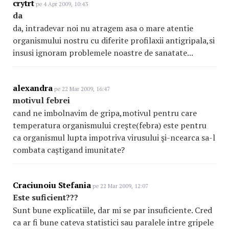
crytrt
pe 4 Apr 2009, 10:43
da
da, intradevar noi nu atragem asa o mare atentie
organismului nostru cu diferite profilaxii antigripala,si
insusi ignoram problemele noastre de sanatate...
alexandra
pe 22 Mar 2009, 16:47
motivul febrei
cand ne imbolnavim de gripa,motivul pentru care
temperatura organismului creşte(febra) este pentru
ca organismul lupta impotriva virusului şi-ncearca sa-l
combata caştigand imunitate?
Craciunoiu Stefania
pe 22 Mar 2009, 12:07
Este suficient???
Sunt bune explicatiile, dar mi se par insuficiente. Cred
ca ar fi bune cateva statistici sau paralele intre gripele