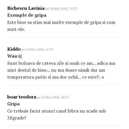
Bichescu Lavinia
pe 28 Mar 2008, 10:37
Exemple de gripa
Este bine sa stim mai multe exemple de gripa si cum
sunt ele.
Kiddo
pe 22 Mar 2008, 21:33
Waa:((
Sunt bolnava de cateva zile si nush ce am... adica ma
simt destul de bine... nu ma doare nimik dar am
temperatura putin si ma dor ochii... ce este?:-s
boar teodora
pe 22 Mar 2008, 18:53
Gripa
Ce trebuie facut atunci cand febra nu scade sub
38grade?