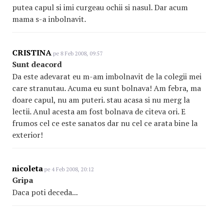
putea capul si imi curgeau ochii si nasul. Dar acum
mama s-a inbolnavit.
CRISTINA
pe 8 Feb 2008, 09:57
Sunt deacord
Da este adevarat eu m-am imbolnavit de la colegii mei
care stranutau. Acuma eu sunt bolnava! Am febra, ma
doare capul, nu am puteri. stau acasa si nu merg la
lectii. Anul acesta am fost bolnava de citeva ori. E
frumos cel ce este sanatos dar nu cel ce arata bine la
exterior!
nicoleta
pe 4 Feb 2008, 20:12
Gripa
Daca poti deceda...