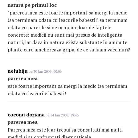
natura pe primul loc
"parerea mea este foarte important sa mergi la medic
!sa terminam odata cu leacurile babesti!" sa terminam
odata cu parerile si ne ocupam doar de faptele
concrete: medicii nu sunt mai presus de inteligenta
naturii, iar daca in natura exista substante in anumite
plante care amelioreaza gripa, de ce sa luam vaccinuri?
nelubiju
pe 30 Ian 2009, 00:06
parerea mea
este foarte important sa mergi la medic !sa terminam
odata cu leacurile babesti!
coconu doriana
pe 14 Ian 2009, 19:46
parerea mea
Parerea mea este k ar trebui sa consultati mai multi
medici si sa confruntati diagnosticele.