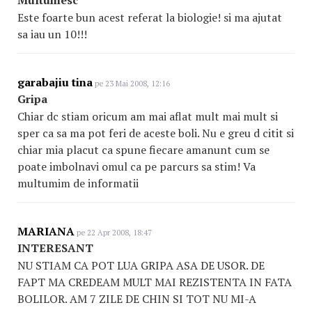
Multumesc
Este foarte bun acest referat la biologie! si ma ajutat
sa iau un 10!!!
garabajiu tina
pe 23 Mai 2008, 12:16
Gripa
Chiar dc stiam oricum am mai aflat mult mai mult si
sper ca sa ma pot feri de aceste boli. Nu e greu d citit si
chiar mia placut ca spune fiecare amanunt cum se
poate imbolnavi omul ca pe parcurs sa stim! Va
multumim de informatii
MARIANA
pe 22 Apr 2008, 18:47
INTERESANT
NU STIAM CA POT LUA GRIPA ASA DE USOR. DE
FAPT MA CREDEAM MULT MAI REZISTENTA IN FATA
BOLILOR. AM 7 ZILE DE CHIN SI TOT NU MI-A