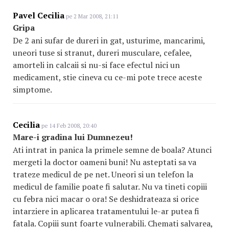
Pavel Cecilia
pe 2 Mar 2008, 21:11
Gripa
De 2 ani sufar de dureri in gat, usturime, mancarimi,
uneori tuse si stranut, dureri musculare, cefalee,
amorteli in calcaii si nu-si face efectul nici un
medicament, stie cineva cu ce-mi pote trece aceste
simptome.
Cecilia
pe 14 Feb 2008, 20:40
Mare-i gradina lui Dumnezeu!
Ati intrat in panica la primele semne de boala? Atunci
mergeti la doctor oameni buni! Nu asteptati sa va
trateze medicul de pe net. Uneori si un telefon la
medicul de familie poate fi salutar. Nu va tineti copiii
cu febra nici macar o ora! Se deshidrateaza si orice
intarziere in aplicarea tratamentului le-ar putea fi
fatala. Copiii sunt foarte vulnerabili. Chemati salvarea,