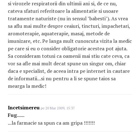
si virozele respiratorii din ultimii ani si, de ce nu,
cateva sfaturi referitoare la alimentatie si usoare
tratamente naturiste (nu in sensul "babesti"). As vrea
sa aflu mai multe despre ceaiuri, tincturi, impachetari,
aromoterapie, aquaterapie, masaj, metode de
imunizare, etc. Pe langa mult cunoscuta vizita la medic
pe care si eu o consider obligatorie acestea pot ajuta.
Sa consideram totusi ca oamenii mai stiu cate ceva, ca
vor sa afle mai mult decat spune un singur om, chiar
daca e specialist, de aceea intra pe internet in cautare
de informatii...si nu pentru a li se spune taios sa
mearga la medic!
Incetsimereu
pe 20 Mar 2009, 15:37
Fug......
...la farmacie sa spun ca am gripa !!!!!!!