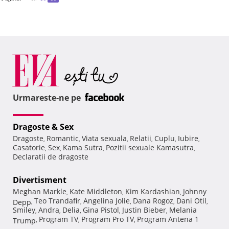
Urmareste-ne pe
Dragoste & Sex
Dragoste
Romantic
Viata sexuala
Relatii
Cuplu
Iubire
,
,
,
,
,
,
Casatorie
Sex
Kama Sutra
Pozitii sexuale Kamasutra
,
,
,
,
Declaratii de dragoste
Divertisment
Meghan Markle
Kate Middleton
Kim Kardashian
Johnny
,
,
,
Teo Trandafir
Angelina Jolie
Dana Rogoz
Dani Otil
Depp
,
,
,
,
,
Smiley
Andra
Delia
Gina Pistol
Justin Bieber
Melania
,
,
,
,
,
Program TV
Program Pro TV
Program Antena 1
Trump
,
,
,