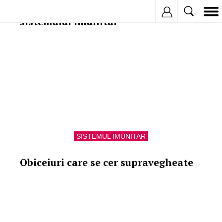
Tigara, inamicul numarul 1 al
Inregistreaza
sistemului imunitar
SISTEMUL IMUNITAR
Obiceiuri care se cer supravegheate