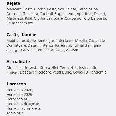
Reţete
Mancare
Paste
Ciorba
Peste
Sos
Salata
Cafea
Supa
,
,
,
,
,
,
,
,
Dulceata
Tocanita
Cocktail
Supa crema
Aperitive
Desert
,
,
,
,
,
,
Maioneza
Pilaf
Ciorba perisoare
Ciorba pui
Ciorba burta
,
,
,
,
,
Ce mancam azi
Casă şi familie
Mobila bucatarie
Amenajari interioare
Mobila
Canapele
,
,
,
,
Dormitoare
Design interior
Parenting
Jurnal de mama
,
,
,
Gravide
Femei curajoase
Autism
singura
,
,
,
Actualitate
Din culise
Interviu
Stirea zilei
Tema zilei
Iesirea din
,
,
,
,
Despărţiri celebre
Vesti Bune
Covid-19
Pandemie
autism
,
,
,
,
Horoscop
Horoscop 2026
,
Horoscop 2025
,
Horoscop azi
,
Horoscop dragoste
,
Horoscop chinezesc
,
Astrologie
,