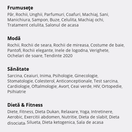
Frumuseţe
Păr
Rochii
Unghii
Parfumuri
Coafuri
Machiaj
Sani
,
,
,
,
,
,
,
Manichiura
Sampon
Buze
Celulita
Machiaj ochi
,
,
,
,
,
Tratament celulita
Salonul de acasa
,
Modă
Rochii
Rochii de seara
Rochii de mireasa
Costume de baie
,
,
,
,
Pantofi
Rochii elegante
Inele de logodna
Verighete
,
,
,
,
Ochelari de soare
Tendinte 2020
,
Sănătate
Sarcina
Ceaiuri
Inima
Psihologie
Ginecologie
,
,
,
,
,
Stomatologie
Colesterol
Anticonceptionale
Test sarcina
,
,
,
,
Cardiologie
Oftalmologie
Avort
Ceai verde
HIV
Ortopedie
,
,
,
,
,
,
Psihiatrie
Dietă & Fitness
Diete
Fitness
Dieta Dukan
Relaxare
Yoga
Intretinere
,
,
,
,
,
,
Aerobic
Exercitii abdomen
Nutritie
Dieta de slabit
Dieta
,
,
,
,
Silueta
Dieta ketogenica
Sala de acasa
disociata
,
,
,