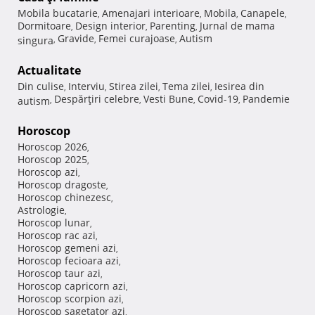
Mobila bucatarie
Amenajari interioare
Mobila
Canapele
,
,
,
,
Dormitoare
Design interior
Parenting
Jurnal de mama
,
,
,
Gravide
Femei curajoase
Autism
singura
,
,
,
Actualitate
Din culise
Interviu
Stirea zilei
Tema zilei
Iesirea din
,
,
,
,
Despărţiri celebre
Vesti Bune
Covid-19
Pandemie
autism
,
,
,
,
Horoscop
Horoscop 2026
,
Horoscop 2025
,
Horoscop azi
,
Horoscop dragoste
,
Horoscop chinezesc
,
Astrologie
,
Horoscop lunar
,
Horoscop rac azi
,
Horoscop gemeni azi
,
Horoscop fecioara azi
,
Horoscop taur azi
,
Horoscop capricorn azi
,
Horoscop scorpion azi
,
Horoscop sagetator azi
,