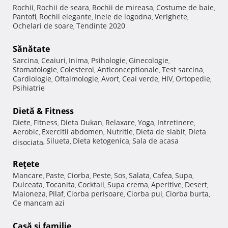
Rochii
Rochii de seara
Rochii de mireasa
Costume de baie
,
,
,
,
Pantofi
Rochii elegante
Inele de logodna
Verighete
,
,
,
,
Ochelari de soare
Tendinte 2020
,
Sănătate
Sarcina
Ceaiuri
Inima
Psihologie
Ginecologie
,
,
,
,
,
Stomatologie
Colesterol
Anticonceptionale
Test sarcina
,
,
,
,
Cardiologie
Oftalmologie
Avort
Ceai verde
HIV
Ortopedie
,
,
,
,
,
,
Psihiatrie
Dietă & Fitness
Diete
Fitness
Dieta Dukan
Relaxare
Yoga
Intretinere
,
,
,
,
,
,
Aerobic
Exercitii abdomen
Nutritie
Dieta de slabit
Dieta
,
,
,
,
Silueta
Dieta ketogenica
Sala de acasa
disociata
,
,
,
Reţete
Mancare
Paste
Ciorba
Peste
Sos
Salata
Cafea
Supa
,
,
,
,
,
,
,
,
Dulceata
Tocanita
Cocktail
Supa crema
Aperitive
Desert
,
,
,
,
,
,
Maioneza
Pilaf
Ciorba perisoare
Ciorba pui
Ciorba burta
,
,
,
,
,
Ce mancam azi
Casă şi familie