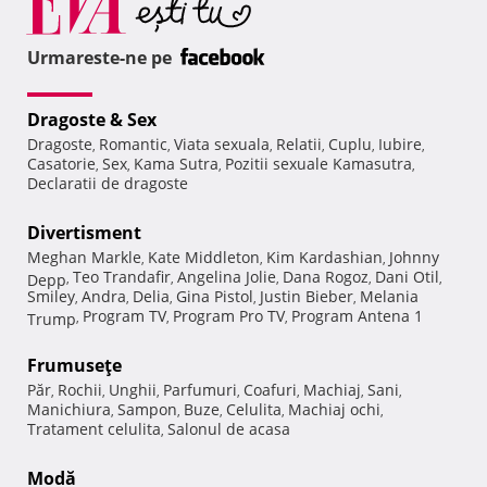
Urmareste-ne pe
Dragoste & Sex
Dragoste
Romantic
Viata sexuala
Relatii
Cuplu
Iubire
,
,
,
,
,
,
Casatorie
Sex
Kama Sutra
Pozitii sexuale Kamasutra
,
,
,
,
Declaratii de dragoste
Divertisment
Meghan Markle
Kate Middleton
Kim Kardashian
Johnny
,
,
,
Teo Trandafir
Angelina Jolie
Dana Rogoz
Dani Otil
Depp
,
,
,
,
,
Smiley
Andra
Delia
Gina Pistol
Justin Bieber
Melania
,
,
,
,
,
Program TV
Program Pro TV
Program Antena 1
Trump
,
,
,
Frumuseţe
Păr
Rochii
Unghii
Parfumuri
Coafuri
Machiaj
Sani
,
,
,
,
,
,
,
Manichiura
Sampon
Buze
Celulita
Machiaj ochi
,
,
,
,
,
Tratament celulita
Salonul de acasa
,
Modă