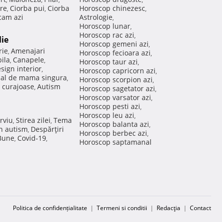
re
Ciorba pui
Ciorba
Horoscop chinezesc
,
,
,
am azi
Astrologie
,
Horoscop lunar
,
Horoscop rac azi
,
lie
Horoscop gemeni azi
,
rie
Amenajari
,
Horoscop fecioara azi
,
ila
Canapele
,
,
Horoscop taur azi
,
sign interior
,
Horoscop capricorn azi
,
nal de mama singura
,
Horoscop scorpion azi
,
 curajoase
Autism
,
Horoscop sagetator azi
,
Horoscop varsator azi
,
Horoscop pesti azi
,
Horoscop leu azi
,
rviu
Stirea zilei
Tema
,
,
Horoscop balanta azi
,
in autism
Despărţiri
,
Horoscop berbec azi
,
 Bune
Covid-19
,
,
Horoscop saptamanal
Politica de confidențialitate
|
Termeni si conditii
|
Redacţia
|
Contact