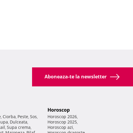
Aboneaza-te la newsletter
Horoscop
e
Ciorba
Peste
Sos
Horoscop 2026
,
,
,
,
,
Supa
Dulceata
Horoscop 2025
,
,
,
ail
Supa crema
Horoscop azi
,
,
,
rt
Maioneza
Pilaf
Horoscop dragoste
,
,
,
,