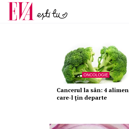
menopauză și când ar t
Carieră
la medic
Actualitate
ONCOLOGIE
Cancerul la sân: 4 alimen
care-l ţin departe