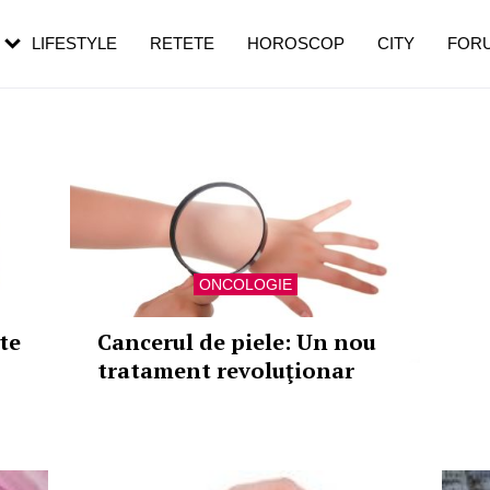
rebui să mergi
și 60 de ani. De ce te trezești mai des
pe măsură ce înaintezi în vârstă
LIFESTYLE
RETETE
HOROSCOP
CITY
FOR
ONCOLOGIE
te
Cancerul de piele: Un nou
tratament revoluţionar