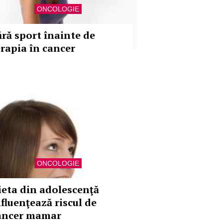
ONCOLOGIE
ără sport înainte de
erapia în cancer
ONCOLOGIE
ieta din adolescenţă
nfluenţează riscul de
ancer mamar