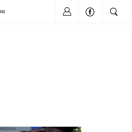
Nu ai cont?
Inregistreaza-
UM