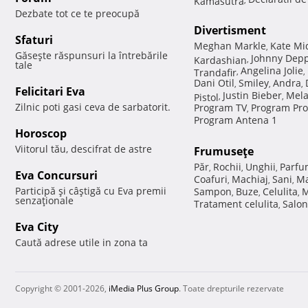
Dezbate tot ce te preocupă
Divertisment
Sfaturi
Meghan Markle
Kate Mi
,
Găseşte răspunsuri la întrebările
Johnny Dep
Kardashian
,
tale
Angelina Jolie
Trandafir
,
,
Dani Otil
Smiley
Andra
,
,
,
Felicitari Eva
Justin Bieber
Mela
Pistol
,
,
Zilnic poti gasi ceva de sarbatorit.
Program TV
Program Pro
,
Program Antena 1
Horoscop
Viitorul tău, descifrat de astre
Frumuseţe
Păr
Rochii
Unghii
Parfu
,
,
,
Eva Concursuri
Coafuri
Machiaj
Sani
Ma
,
,
,
Participă şi câştigă cu Eva premii
Sampon
Buze
Celulita
M
,
,
,
senzaţionale
Tratament celulita
Salon
,
Eva City
Caută adrese utile in zona ta
Copyright © 2001-2026,
iMedia Plus Group
. Toate drepturile rezervate