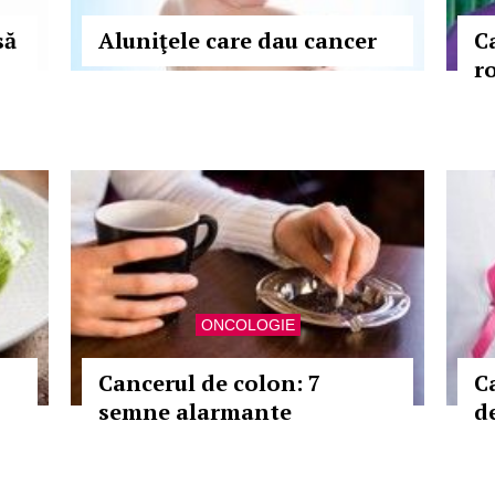
să
Aluniţele care dau cancer
C
r
ONCOLOGIE
Cancerul de colon: 7
C
semne alarmante
d