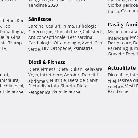
Tendinte 2020
Ciorba perisoa
Ce manc
burta
,
Sănătate
ddleton
Kim
,
Casă şi fami
p
Teo
Sarcina
Ceaiuri
Inima
Psihologie
,
,
,
,
,
Dana Rogoz
Ginecologie
Stomatologie
Colesterol
Mobila bucata
,
,
,
,
Delia
Gina
Anticonceptionale
Test sarcina
Mob
,
,
,
interioare
,
nia Trump
Cardiologie
Oftalmologie
Avort
Ceai
Dormitoare
De
,
,
,
,
,
 TV
HIV
Ortopedie
Psihiatrie
Parenting
Jur
,
verde
,
,
,
,
Gravide
Femei
,
Dietă & Fitness
Actualitate
Diete
Fitness
Dieta Dukan
Relaxare
,
,
,
,
muri
Yoga
Intretinere
Aerobic
Exercitii
Din culise
Inte
,
,
,
,
,
nichiura
Nutritie
Dieta de slabit
Iesirea d
,
abdomen
,
,
,
zilei
,
achiaj ochi
Dieta disociata
Silueta
Dieta
Vesti
,
,
,
celebre
,
ul de acasa
Sala de acasa
Pandemie
ketogenica
,