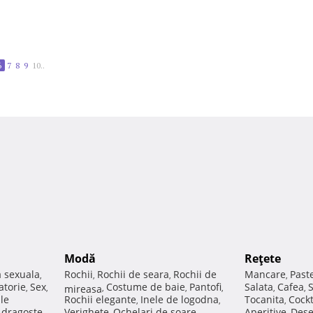
6
7
8
9
10..
Modă
Reţete
a sexuala
Rochii
Rochii de seara
Rochii de
Mancare
Past
,
,
,
,
atorie
Sex
Costume de baie
Pantofi
Salata
Cafea
,
,
mireasa
,
,
,
,
,
ale
Rochii elegante
Inele de logodna
Tocanita
Cockt
,
,
,
e dragoste
Verighete
Ochelari de soare
Aperitive
Dese
,
,
,