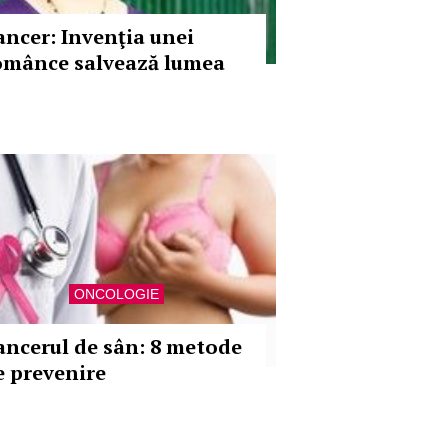
ancer: Invenţia unei
omânce salvează lumea
ONCOLOGIE
ancerul de sân: 8 metode
e prevenire