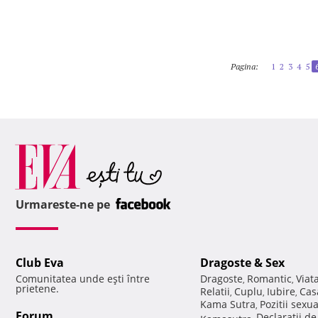
Pagina:
1
2
3
4
5
Urmareste-ne pe
Club Eva
Dragoste & Sex
Comunitatea unde eşti între
Dragoste
Romantic
Viat
,
,
prietene.
Relatii
Cuplu
Iubire
Cas
,
,
,
Kama Sutra
Pozitii sexu
,
Forum
Declaratii d
Kamasutra
,