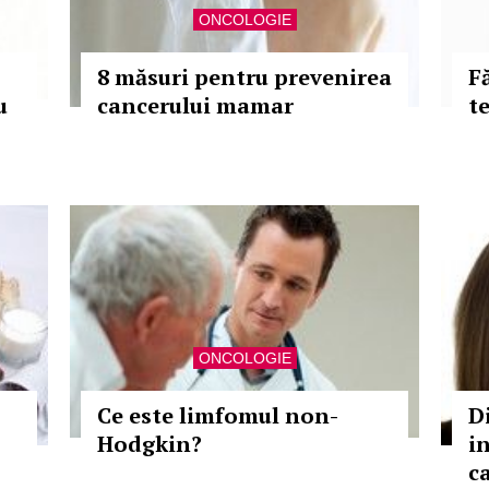
ONCOLOGIE
8 măsuri pentru prevenirea
F
u
cancerului mamar
t
ONCOLOGIE
Ce este limfomul non-
D
Hodgkin?
i
c