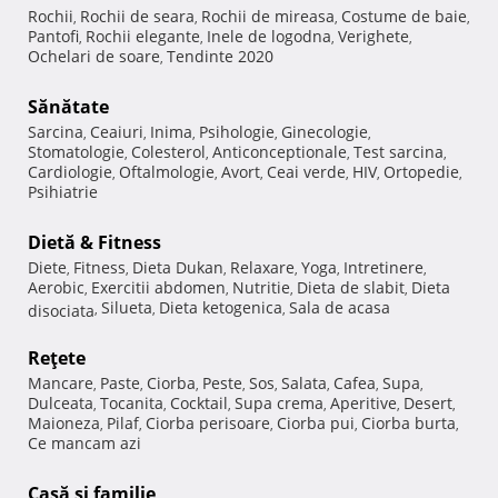
Rochii
Rochii de seara
Rochii de mireasa
Costume de baie
,
,
,
,
Pantofi
Rochii elegante
Inele de logodna
Verighete
,
,
,
,
Ochelari de soare
Tendinte 2020
,
Sănătate
Sarcina
Ceaiuri
Inima
Psihologie
Ginecologie
,
,
,
,
,
Stomatologie
Colesterol
Anticonceptionale
Test sarcina
,
,
,
,
Cardiologie
Oftalmologie
Avort
Ceai verde
HIV
Ortopedie
,
,
,
,
,
,
Psihiatrie
Dietă & Fitness
Diete
Fitness
Dieta Dukan
Relaxare
Yoga
Intretinere
,
,
,
,
,
,
Aerobic
Exercitii abdomen
Nutritie
Dieta de slabit
Dieta
,
,
,
,
Silueta
Dieta ketogenica
Sala de acasa
disociata
,
,
,
Reţete
Mancare
Paste
Ciorba
Peste
Sos
Salata
Cafea
Supa
,
,
,
,
,
,
,
,
Dulceata
Tocanita
Cocktail
Supa crema
Aperitive
Desert
,
,
,
,
,
,
Maioneza
Pilaf
Ciorba perisoare
Ciorba pui
Ciorba burta
,
,
,
,
,
Ce mancam azi
Casă şi familie