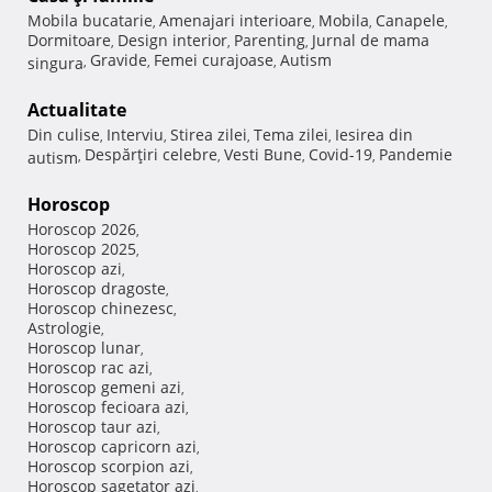
Mobila bucatarie
Amenajari interioare
Mobila
Canapele
,
,
,
,
Dormitoare
Design interior
Parenting
Jurnal de mama
,
,
,
Gravide
Femei curajoase
Autism
singura
,
,
,
Actualitate
Din culise
Interviu
Stirea zilei
Tema zilei
Iesirea din
,
,
,
,
Despărţiri celebre
Vesti Bune
Covid-19
Pandemie
autism
,
,
,
,
Horoscop
Horoscop 2026
,
Horoscop 2025
,
Horoscop azi
,
Horoscop dragoste
,
Horoscop chinezesc
,
Astrologie
,
Horoscop lunar
,
Horoscop rac azi
,
Horoscop gemeni azi
,
Horoscop fecioara azi
,
Horoscop taur azi
,
Horoscop capricorn azi
,
Horoscop scorpion azi
,
Horoscop sagetator azi
,