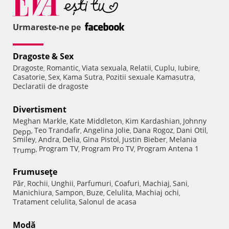
Urmareste-ne pe
Dragoste & Sex
Dragoste
Romantic
Viata sexuala
Relatii
Cuplu
Iubire
,
,
,
,
,
,
Casatorie
Sex
Kama Sutra
Pozitii sexuale Kamasutra
,
,
,
,
Declaratii de dragoste
Divertisment
Meghan Markle
Kate Middleton
Kim Kardashian
Johnny
,
,
,
Teo Trandafir
Angelina Jolie
Dana Rogoz
Dani Otil
Depp
,
,
,
,
,
Smiley
Andra
Delia
Gina Pistol
Justin Bieber
Melania
,
,
,
,
,
Program TV
Program Pro TV
Program Antena 1
Trump
,
,
,
Frumuseţe
Păr
Rochii
Unghii
Parfumuri
Coafuri
Machiaj
Sani
,
,
,
,
,
,
,
Manichiura
Sampon
Buze
Celulita
Machiaj ochi
,
,
,
,
,
Tratament celulita
Salonul de acasa
,
Modă