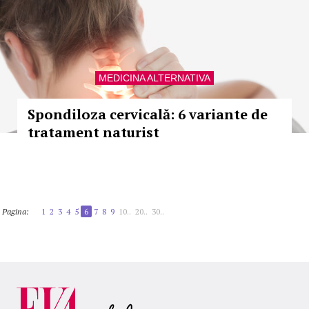
MEDICINA ALTERNATIVA
Spondiloza cervicală: 6 variante de
tratament naturist
Pagina:
1
2
3
4
5
6
7
8
9
10..
20..
30..