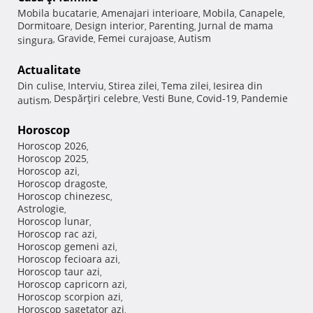
Mobila bucatarie
Amenajari interioare
Mobila
Canapele
,
,
,
,
Dormitoare
Design interior
Parenting
Jurnal de mama
,
,
,
Gravide
Femei curajoase
Autism
singura
,
,
,
Actualitate
Din culise
Interviu
Stirea zilei
Tema zilei
Iesirea din
,
,
,
,
Despărţiri celebre
Vesti Bune
Covid-19
Pandemie
autism
,
,
,
,
Horoscop
Horoscop 2026
,
Horoscop 2025
,
Horoscop azi
,
Horoscop dragoste
,
Horoscop chinezesc
,
Astrologie
,
Horoscop lunar
,
Horoscop rac azi
,
Horoscop gemeni azi
,
Horoscop fecioara azi
,
Horoscop taur azi
,
Horoscop capricorn azi
,
Horoscop scorpion azi
,
Horoscop sagetator azi
,