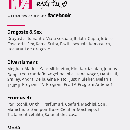
Urmareste-ne pe
Dragoste & Sex
Dragoste
Romantic
Viata sexuala
Relatii
Cuplu
Iubire
,
,
,
,
,
,
Casatorie
Sex
Kama Sutra
Pozitii sexuale Kamasutra
,
,
,
,
Declaratii de dragoste
Divertisment
Meghan Markle
Kate Middleton
Kim Kardashian
Johnny
,
,
,
Teo Trandafir
Angelina Jolie
Dana Rogoz
Dani Otil
Depp
,
,
,
,
,
Smiley
Andra
Delia
Gina Pistol
Justin Bieber
Melania
,
,
,
,
,
Program TV
Program Pro TV
Program Antena 1
Trump
,
,
,
Frumuseţe
Păr
Rochii
Unghii
Parfumuri
Coafuri
Machiaj
Sani
,
,
,
,
,
,
,
Manichiura
Sampon
Buze
Celulita
Machiaj ochi
,
,
,
,
,
Tratament celulita
Salonul de acasa
,
Modă