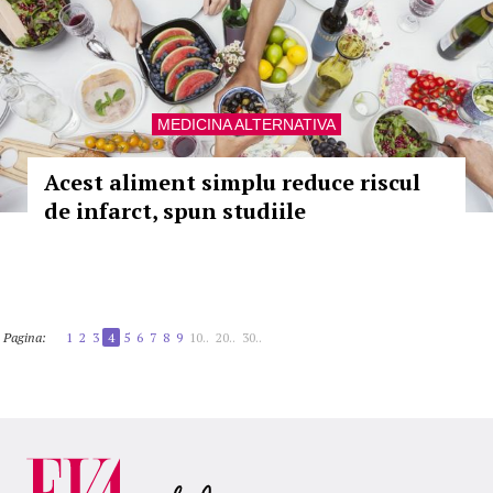
MEDICINA ALTERNATIVA
Acest aliment simplu reduce riscul
de infarct, spun studiile
Pagina:
1
2
3
4
5
6
7
8
9
10..
20..
30..