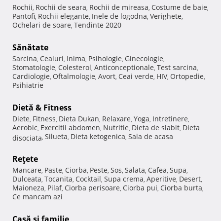
Rochii
Rochii de seara
Rochii de mireasa
Costume de baie
,
,
,
,
Pantofi
Rochii elegante
Inele de logodna
Verighete
,
,
,
,
Ochelari de soare
Tendinte 2020
,
Sănătate
Sarcina
Ceaiuri
Inima
Psihologie
Ginecologie
,
,
,
,
,
Stomatologie
Colesterol
Anticonceptionale
Test sarcina
,
,
,
,
Cardiologie
Oftalmologie
Avort
Ceai verde
HIV
Ortopedie
,
,
,
,
,
,
Psihiatrie
Dietă & Fitness
Diete
Fitness
Dieta Dukan
Relaxare
Yoga
Intretinere
,
,
,
,
,
,
Aerobic
Exercitii abdomen
Nutritie
Dieta de slabit
Dieta
,
,
,
,
Silueta
Dieta ketogenica
Sala de acasa
disociata
,
,
,
Reţete
Mancare
Paste
Ciorba
Peste
Sos
Salata
Cafea
Supa
,
,
,
,
,
,
,
,
Dulceata
Tocanita
Cocktail
Supa crema
Aperitive
Desert
,
,
,
,
,
,
Maioneza
Pilaf
Ciorba perisoare
Ciorba pui
Ciorba burta
,
,
,
,
,
Ce mancam azi
Casă şi familie