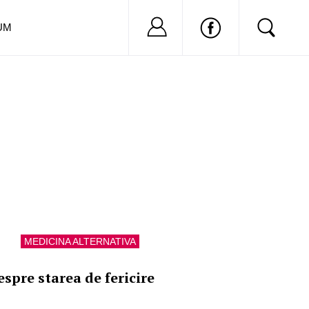
Nu ai cont?
Inregistreaza-
UM
MEDICINA ALTERNATIVA
espre starea de fericire