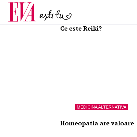
și 60 de ani. De ce te t
Carieră
pe măsură ce înaintez
Actualitate
MEDICINA ALTERNATIVA
Ce este Reiki?
MEDICINA ALTERNATIVA
Homeopatia are valoare