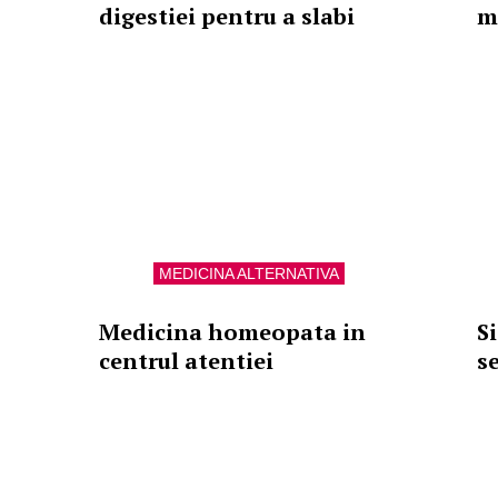
digestiei pentru a slabi
m
MEDICINA ALTERNATIVA
Medicina homeopata in
S
centrul atentiei
s