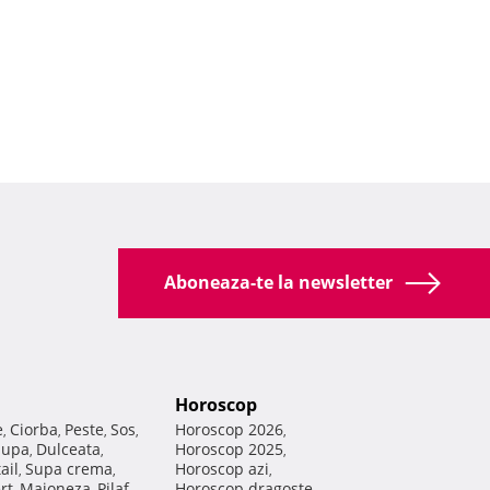
Aboneaza-te la newsletter
Horoscop
e
Ciorba
Peste
Sos
Horoscop 2026
,
,
,
,
,
Supa
Dulceata
Horoscop 2025
,
,
,
ail
Supa crema
Horoscop azi
,
,
,
rt
Maioneza
Pilaf
Horoscop dragoste
,
,
,
,