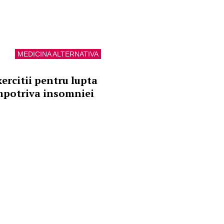
MEDICINA ALTERNATIVA
xercitii pentru lupta
mpotriva insomniei