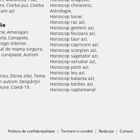
re
Ciorba pui
Ciorba
Horoscop chinezesc
,
,
,
am azi
Astrologie
,
Horoscop lunar
,
Horoscop rac azi
,
lie
Horoscop gemeni azi
,
rie
Amenajari
,
Horoscop fecioara azi
,
ila
Canapele
,
,
Horoscop taur azi
,
sign interior
,
Horoscop capricorn azi
,
nal de mama singura
,
Horoscop scorpion azi
,
 curajoase
Autism
,
Horoscop sagetator azi
,
Horoscop varsator azi
,
Horoscop pesti azi
,
Horoscop leu azi
,
rviu
Stirea zilei
Tema
,
,
Horoscop balanta azi
,
in autism
Despărţiri
,
Horoscop berbec azi
,
 Bune
Covid-19
,
,
Horoscop saptamanal
Politica de confidențialitate
|
Termeni si conditii
|
Redacţia
|
Contact