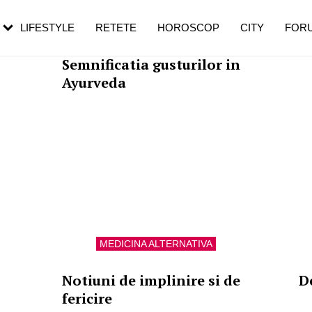
rezești mai des
Cât durează, cum te pregătești și cât
i în vârstă
de dureroasă este investigația
LIFESTYLE
RETETE
HOROSCOP
CITY
FOR
MEDICINA ALTERNATIVA
Semnificatia gusturilor in
Ayurveda
MEDICINA ALTERNATIVA
Notiuni de implinire si de
D
fericire