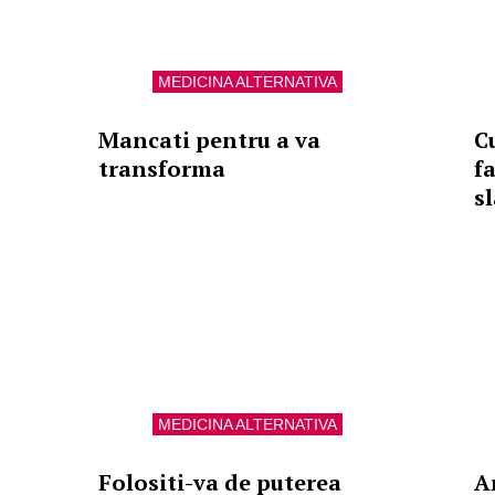
MEDICINA ALTERNATIVA
Mancati pentru a va
C
transforma
fa
s
MEDICINA ALTERNATIVA
Folositi-va de puterea
A