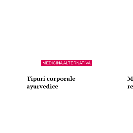
MEDICINA ALTERNATIVA
Tipuri corporale
M
ayurvedice
r