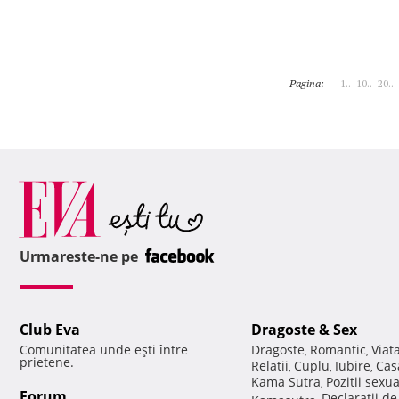
Pagina:
1..
10..
20..
Urmareste-ne pe
Club Eva
Dragoste & Sex
Comunitatea unde eşti între
Dragoste
Romantic
Viat
,
,
prietene.
Relatii
Cuplu
Iubire
Cas
,
,
,
Kama Sutra
Pozitii sexu
,
Forum
Declaratii d
Kamasutra
,