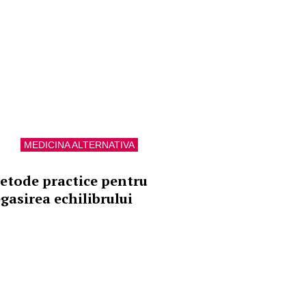
MEDICINA ALTERNATIVA
etode practice pentru
egasirea echilibrului