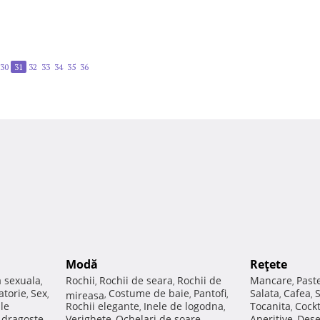
30
31
32
33
34
35
36
Modă
Reţete
a sexuala
Rochii
Rochii de seara
Rochii de
Mancare
Past
,
,
,
,
atorie
Sex
Costume de baie
Pantofi
Salata
Cafea
,
,
mireasa
,
,
,
,
,
ale
Rochii elegante
Inele de logodna
Tocanita
Cockt
,
,
,
e dragoste
Verighete
Ochelari de soare
Aperitive
Dese
,
,
,