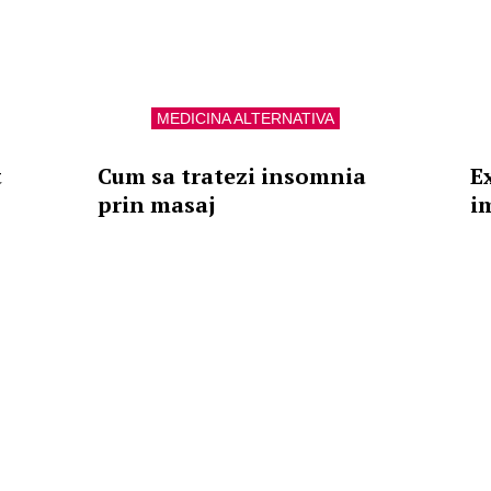
MEDICINA ALTERNATIVA
t
Cum sa tratezi insomnia
E
prin masaj
i