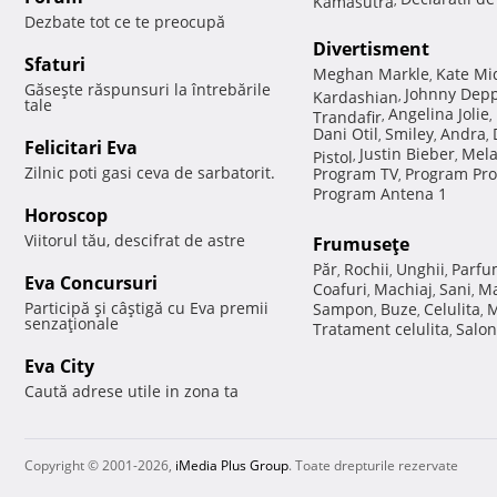
Dezbate tot ce te preocupă
Divertisment
Sfaturi
Meghan Markle
Kate Mi
,
Găseşte răspunsuri la întrebările
Johnny Dep
Kardashian
,
tale
Angelina Jolie
Trandafir
,
,
Dani Otil
Smiley
Andra
,
,
,
Felicitari Eva
Justin Bieber
Mela
Pistol
,
,
Zilnic poti gasi ceva de sarbatorit.
Program TV
Program Pro
,
Program Antena 1
Horoscop
Viitorul tău, descifrat de astre
Frumuseţe
Păr
Rochii
Unghii
Parfu
,
,
,
Eva Concursuri
Coafuri
Machiaj
Sani
Ma
,
,
,
Participă şi câştigă cu Eva premii
Sampon
Buze
Celulita
M
,
,
,
senzaţionale
Tratament celulita
Salon
,
Eva City
Caută adrese utile in zona ta
Copyright © 2001-2026,
iMedia Plus Group
. Toate drepturile rezervate