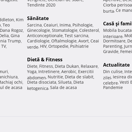
Tendinte 2020
Ciorba perisoa
Ce manc
burta
,
Sănătate
ddleton
Kim
,
Casă şi fami
p
Teo
Sarcina
Ceaiuri
Inima
Psihologie
,
,
,
,
,
Dana Rogoz
Ginecologie
Stomatologie
Colesterol
Mobila bucata
,
,
,
,
Delia
Gina
Anticonceptionale
Test sarcina
Mob
,
,
,
interioare
,
nia Trump
Cardiologie
Oftalmologie
Avort
Ceai
Dormitoare
De
,
,
,
,
,
 TV
HIV
Ortopedie
Psihiatrie
Parenting
Jur
,
verde
,
,
,
,
Gravide
Femei
,
Dietă & Fitness
Actualitate
Diete
Fitness
Dieta Dukan
Relaxare
,
,
,
,
muri
Yoga
Intretinere
Aerobic
Exercitii
Din culise
Inte
,
,
,
,
,
nichiura
Nutritie
Dieta de slabit
Iesirea d
,
abdomen
,
,
,
zilei
,
achiaj ochi
Dieta disociata
Silueta
Dieta
Vesti
,
,
,
celebre
,
ul de acasa
Sala de acasa
Pandemie
ketogenica
,