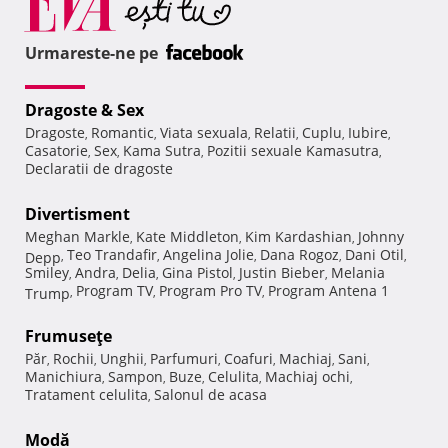
Urmareste-ne pe
Dragoste & Sex
Dragoste
Romantic
Viata sexuala
Relatii
Cuplu
Iubire
,
,
,
,
,
,
Casatorie
Sex
Kama Sutra
Pozitii sexuale Kamasutra
,
,
,
,
Declaratii de dragoste
Divertisment
Meghan Markle
Kate Middleton
Kim Kardashian
Johnny
,
,
,
Teo Trandafir
Angelina Jolie
Dana Rogoz
Dani Otil
Depp
,
,
,
,
,
Smiley
Andra
Delia
Gina Pistol
Justin Bieber
Melania
,
,
,
,
,
Program TV
Program Pro TV
Program Antena 1
Trump
,
,
,
Frumuseţe
Păr
Rochii
Unghii
Parfumuri
Coafuri
Machiaj
Sani
,
,
,
,
,
,
,
Manichiura
Sampon
Buze
Celulita
Machiaj ochi
,
,
,
,
,
Tratament celulita
Salonul de acasa
,
Modă