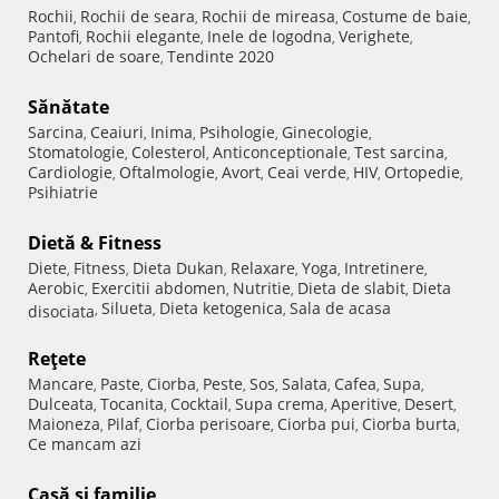
Rochii
Rochii de seara
Rochii de mireasa
Costume de baie
,
,
,
,
Pantofi
Rochii elegante
Inele de logodna
Verighete
,
,
,
,
Ochelari de soare
Tendinte 2020
,
Sănătate
Sarcina
Ceaiuri
Inima
Psihologie
Ginecologie
,
,
,
,
,
Stomatologie
Colesterol
Anticonceptionale
Test sarcina
,
,
,
,
Cardiologie
Oftalmologie
Avort
Ceai verde
HIV
Ortopedie
,
,
,
,
,
,
Psihiatrie
Dietă & Fitness
Diete
Fitness
Dieta Dukan
Relaxare
Yoga
Intretinere
,
,
,
,
,
,
Aerobic
Exercitii abdomen
Nutritie
Dieta de slabit
Dieta
,
,
,
,
Silueta
Dieta ketogenica
Sala de acasa
disociata
,
,
,
Reţete
Mancare
Paste
Ciorba
Peste
Sos
Salata
Cafea
Supa
,
,
,
,
,
,
,
,
Dulceata
Tocanita
Cocktail
Supa crema
Aperitive
Desert
,
,
,
,
,
,
Maioneza
Pilaf
Ciorba perisoare
Ciorba pui
Ciorba burta
,
,
,
,
,
Ce mancam azi
Casă şi familie