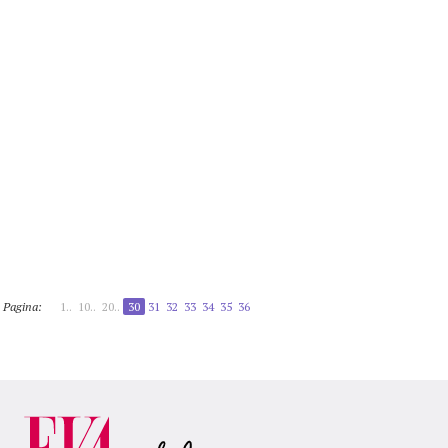
Pagina:
1..
10..
20..
30
31
32
33
34
35
36