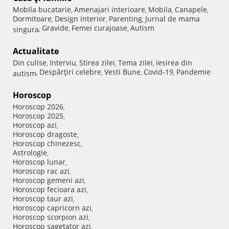
Mobila bucatarie
Amenajari interioare
Mobila
Canapele
,
,
,
,
Dormitoare
Design interior
Parenting
Jurnal de mama
,
,
,
Gravide
Femei curajoase
Autism
singura
,
,
,
Actualitate
Din culise
Interviu
Stirea zilei
Tema zilei
Iesirea din
,
,
,
,
Despărţiri celebre
Vesti Bune
Covid-19
Pandemie
autism
,
,
,
,
Horoscop
Horoscop 2026
,
Horoscop 2025
,
Horoscop azi
,
Horoscop dragoste
,
Horoscop chinezesc
,
Astrologie
,
Horoscop lunar
,
Horoscop rac azi
,
Horoscop gemeni azi
,
Horoscop fecioara azi
,
Horoscop taur azi
,
Horoscop capricorn azi
,
Horoscop scorpion azi
,
Horoscop sagetator azi
,