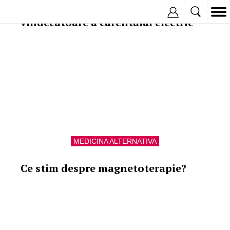
Electroterapia - puterea
Inregistreaza
vindecatoare a curentului electric
MEDICINA ALTERNATIVA
Ce stim despre magnetoterapie?