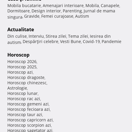
Mobila bucatarie
Amenajari interioare
Mobila
Canapele
,
,
,
,
Dormitoare
Design interior
Parenting
Jurnal de mama
,
,
,
Gravide
Femei curajoase
Autism
singura
,
,
,
Actualitate
Din culise
Interviu
Stirea zilei
Tema zilei
Iesirea din
,
,
,
,
Despărţiri celebre
Vesti Bune
Covid-19
Pandemie
autism
,
,
,
,
Horoscop
Horoscop 2026
,
Horoscop 2025
,
Horoscop azi
,
Horoscop dragoste
,
Horoscop chinezesc
,
Astrologie
,
Horoscop lunar
,
Horoscop rac azi
,
Horoscop gemeni azi
,
Horoscop fecioara azi
,
Horoscop taur azi
,
Horoscop capricorn azi
,
Horoscop scorpion azi
,
Horoscop sagetator azi
,