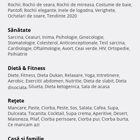
Rochii
Rochii de seara
Rochii de mireasa
Costume de baie
,
,
,
,
Pantofi
Rochii elegante
Inele de logodna
Verighete
,
,
,
,
Ochelari de soare
Tendinte 2020
,
Sănătate
Sarcina
Ceaiuri
Inima
Psihologie
Ginecologie
,
,
,
,
,
Stomatologie
Colesterol
Anticonceptionale
Test sarcina
,
,
,
,
Cardiologie
Oftalmologie
Avort
Ceai verde
HIV
Ortopedie
,
,
,
,
,
,
Psihiatrie
Dietă & Fitness
Diete
Fitness
Dieta Dukan
Relaxare
Yoga
Intretinere
,
,
,
,
,
,
Aerobic
Exercitii abdomen
Nutritie
Dieta de slabit
Dieta
,
,
,
,
Silueta
Dieta ketogenica
Sala de acasa
disociata
,
,
,
Reţete
Mancare
Paste
Ciorba
Peste
Sos
Salata
Cafea
Supa
,
,
,
,
,
,
,
,
Dulceata
Tocanita
Cocktail
Supa crema
Aperitive
Desert
,
,
,
,
,
,
Maioneza
Pilaf
Ciorba perisoare
Ciorba pui
Ciorba burta
,
,
,
,
,
Ce mancam azi
Casă şi familie