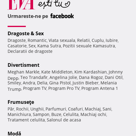
Urmareste-ne pe
Dragoste & Sex
Dragoste
Romantic
Viata sexuala
Relatii
Cuplu
Iubire
,
,
,
,
,
,
Casatorie
Sex
Kama Sutra
Pozitii sexuale Kamasutra
,
,
,
,
Declaratii de dragoste
Divertisment
Meghan Markle
Kate Middleton
Kim Kardashian
Johnny
,
,
,
Teo Trandafir
Angelina Jolie
Dana Rogoz
Dani Otil
Depp
,
,
,
,
,
Smiley
Andra
Delia
Gina Pistol
Justin Bieber
Melania
,
,
,
,
,
Program TV
Program Pro TV
Program Antena 1
Trump
,
,
,
Frumuseţe
Păr
Rochii
Unghii
Parfumuri
Coafuri
Machiaj
Sani
,
,
,
,
,
,
,
Manichiura
Sampon
Buze
Celulita
Machiaj ochi
,
,
,
,
,
Tratament celulita
Salonul de acasa
,
Modă