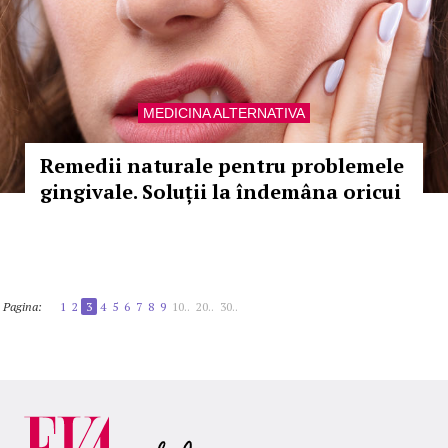
MEDICINA ALTERNATIVA
Remedii naturale pentru problemele
gingivale. Soluții la îndemâna oricui
Pagina:
1
2
3
4
5
6
7
8
9
10..
20..
30..