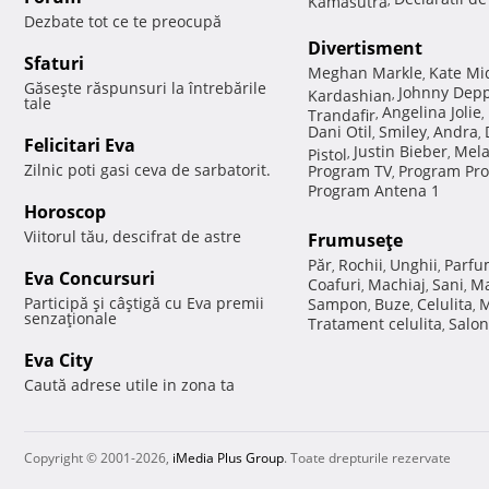
Dezbate tot ce te preocupă
Divertisment
Sfaturi
Meghan Markle
Kate Mi
,
Găseşte răspunsuri la întrebările
Johnny Dep
Kardashian
,
tale
Angelina Jolie
Trandafir
,
,
Dani Otil
Smiley
Andra
,
,
,
Felicitari Eva
Justin Bieber
Mela
Pistol
,
,
Zilnic poti gasi ceva de sarbatorit.
Program TV
Program Pro
,
Program Antena 1
Horoscop
Viitorul tău, descifrat de astre
Frumuseţe
Păr
Rochii
Unghii
Parfu
,
,
,
Eva Concursuri
Coafuri
Machiaj
Sani
Ma
,
,
,
Participă şi câştigă cu Eva premii
Sampon
Buze
Celulita
M
,
,
,
senzaţionale
Tratament celulita
Salon
,
Eva City
Caută adrese utile in zona ta
Copyright © 2001-2026,
iMedia Plus Group
. Toate drepturile rezervate