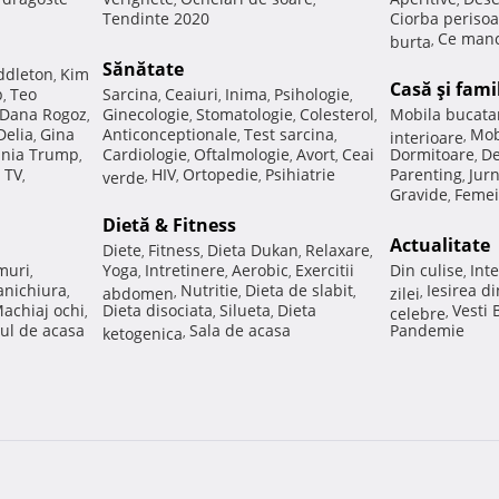
Tendinte 2020
Ciorba perisoa
Ce manc
burta
,
Sănătate
ddleton
Kim
,
Casă şi fami
p
Teo
Sarcina
Ceaiuri
Inima
Psihologie
,
,
,
,
,
Dana Rogoz
Ginecologie
Stomatologie
Colesterol
Mobila bucata
,
,
,
,
Delia
Gina
Anticonceptionale
Test sarcina
Mob
,
,
,
interioare
,
nia Trump
Cardiologie
Oftalmologie
Avort
Ceai
Dormitoare
De
,
,
,
,
,
 TV
HIV
Ortopedie
Psihiatrie
Parenting
Jur
,
verde
,
,
,
,
Gravide
Femei
,
Dietă & Fitness
Actualitate
Diete
Fitness
Dieta Dukan
Relaxare
,
,
,
,
muri
Yoga
Intretinere
Aerobic
Exercitii
Din culise
Inte
,
,
,
,
,
nichiura
Nutritie
Dieta de slabit
Iesirea d
,
abdomen
,
,
,
zilei
,
achiaj ochi
Dieta disociata
Silueta
Dieta
Vesti
,
,
,
celebre
,
ul de acasa
Sala de acasa
Pandemie
ketogenica
,