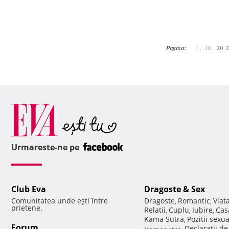
Pagina:
1..
10..
20
2
Urmareste-ne pe
Club Eva
Dragoste & Sex
Comunitatea unde eşti între
Dragoste
Romantic
Viat
,
,
prietene.
Relatii
Cuplu
Iubire
Cas
,
,
,
Kama Sutra
Pozitii sexu
,
Forum
Declaratii d
Kamasutra
,