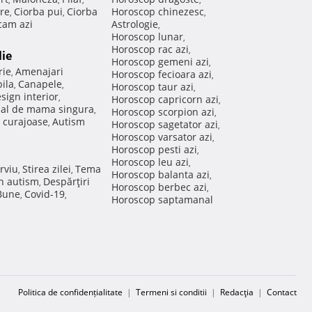
re
Ciorba pui
Ciorba
Horoscop chinezesc
,
,
,
am azi
Astrologie
,
Horoscop lunar
,
Horoscop rac azi
,
lie
Horoscop gemeni azi
,
rie
Amenajari
,
Horoscop fecioara azi
,
ila
Canapele
,
,
Horoscop taur azi
,
sign interior
,
Horoscop capricorn azi
,
nal de mama singura
,
Horoscop scorpion azi
,
 curajoase
Autism
,
Horoscop sagetator azi
,
Horoscop varsator azi
,
Horoscop pesti azi
,
Horoscop leu azi
,
rviu
Stirea zilei
Tema
,
,
Horoscop balanta azi
,
in autism
Despărţiri
,
Horoscop berbec azi
,
 Bune
Covid-19
,
,
Horoscop saptamanal
Politica de confidențialitate
|
Termeni si conditii
|
Redacţia
|
Contact