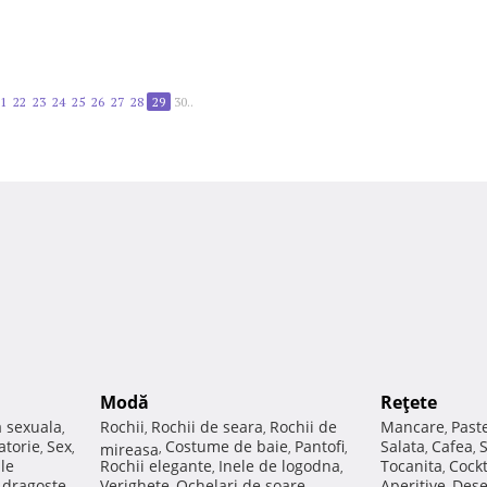
1
22
23
24
25
26
27
28
29
30..
Modă
Reţete
a sexuala
Rochii
Rochii de seara
Rochii de
Mancare
Past
,
,
,
,
atorie
Sex
Costume de baie
Pantofi
Salata
Cafea
,
,
mireasa
,
,
,
,
,
ale
Rochii elegante
Inele de logodna
Tocanita
Cockt
,
,
,
e dragoste
Verighete
Ochelari de soare
Aperitive
Dese
,
,
,