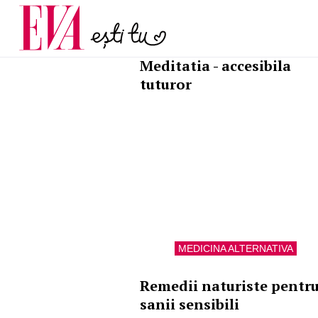
și 60 de ani. De ce te t
Carieră
pe măsură ce înaintez
Actualitate
MEDICINA ALTERNATIVA
Meditatia - accesibila
tuturor
MEDICINA ALTERNATIVA
Remedii naturiste pentr
sanii sensibili