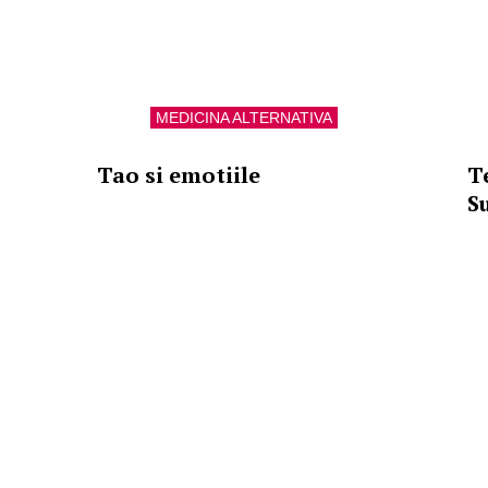
MEDICINA ALTERNATIVA
Tao si emotiile
T
S