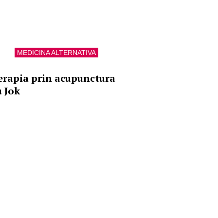
MEDICINA ALTERNATIVA
erapia prin acupunctura
u Jok