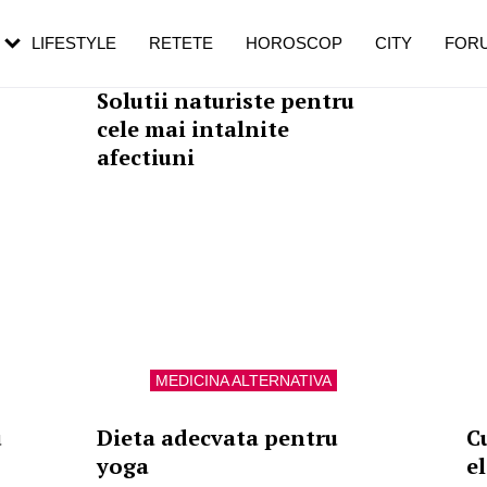
rezești mai des
Cât durează, cum te pregătești și cât
i în vârstă
de dureroasă este investigația
LIFESTYLE
RETETE
HOROSCOP
CITY
FOR
MEDICINA ALTERNATIVA
Solutii naturiste pentru
cele mai intalnite
afectiuni
MEDICINA ALTERNATIVA
u
Dieta adecvata pentru
C
yoga
e