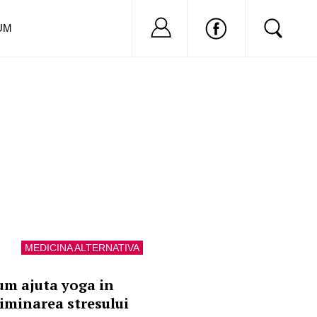
Nu ai cont?
Inregistreaza-
UM
MEDICINA ALTERNATIVA
um ajuta yoga in
liminarea stresului