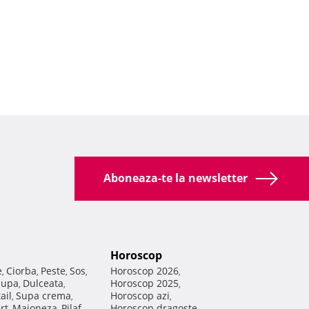
Aboneaza-te la newsletter
Horoscop
e
Ciorba
Peste
Sos
Horoscop 2026
,
,
,
,
,
Supa
Dulceata
Horoscop 2025
,
,
,
ail
Supa crema
Horoscop azi
,
,
,
rt
Maioneza
Pilaf
Horoscop dragoste
,
,
,
,