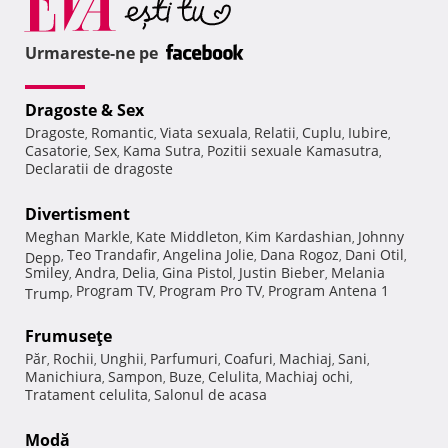
Urmareste-ne pe
Dragoste & Sex
Dragoste
Romantic
Viata sexuala
Relatii
Cuplu
Iubire
,
,
,
,
,
,
Casatorie
Sex
Kama Sutra
Pozitii sexuale Kamasutra
,
,
,
,
Declaratii de dragoste
Divertisment
Meghan Markle
Kate Middleton
Kim Kardashian
Johnny
,
,
,
Teo Trandafir
Angelina Jolie
Dana Rogoz
Dani Otil
Depp
,
,
,
,
,
Smiley
Andra
Delia
Gina Pistol
Justin Bieber
Melania
,
,
,
,
,
Program TV
Program Pro TV
Program Antena 1
Trump
,
,
,
Frumuseţe
Păr
Rochii
Unghii
Parfumuri
Coafuri
Machiaj
Sani
,
,
,
,
,
,
,
Manichiura
Sampon
Buze
Celulita
Machiaj ochi
,
,
,
,
,
Tratament celulita
Salonul de acasa
,
Modă