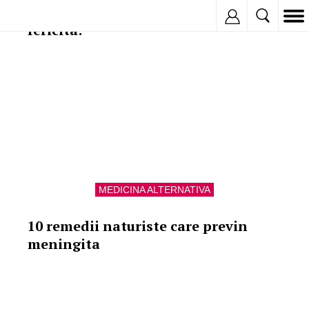
10 trucuri care ne fac viata mai
Inregistreaza
fericita!
MEDICINA ALTERNATIVA
10 remedii naturiste care previn
meningita