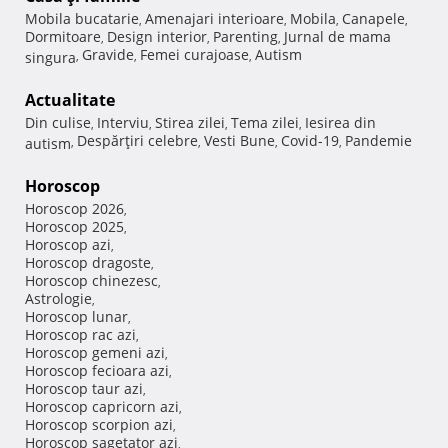
Mobila bucatarie
Amenajari interioare
Mobila
Canapele
,
,
,
,
Dormitoare
Design interior
Parenting
Jurnal de mama
,
,
,
Gravide
Femei curajoase
Autism
singura
,
,
,
Actualitate
Din culise
Interviu
Stirea zilei
Tema zilei
Iesirea din
,
,
,
,
Despărţiri celebre
Vesti Bune
Covid-19
Pandemie
autism
,
,
,
,
Horoscop
Horoscop 2026
,
Horoscop 2025
,
Horoscop azi
,
Horoscop dragoste
,
Horoscop chinezesc
,
Astrologie
,
Horoscop lunar
,
Horoscop rac azi
,
Horoscop gemeni azi
,
Horoscop fecioara azi
,
Horoscop taur azi
,
Horoscop capricorn azi
,
Horoscop scorpion azi
,
Horoscop sagetator azi
,