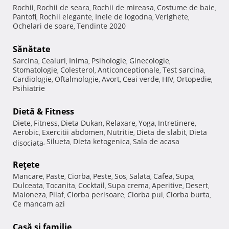
Rochii
Rochii de seara
Rochii de mireasa
Costume de baie
,
,
,
,
Pantofi
Rochii elegante
Inele de logodna
Verighete
,
,
,
,
Ochelari de soare
Tendinte 2020
,
Sănătate
Sarcina
Ceaiuri
Inima
Psihologie
Ginecologie
,
,
,
,
,
Stomatologie
Colesterol
Anticonceptionale
Test sarcina
,
,
,
,
Cardiologie
Oftalmologie
Avort
Ceai verde
HIV
Ortopedie
,
,
,
,
,
,
Psihiatrie
Dietă & Fitness
Diete
Fitness
Dieta Dukan
Relaxare
Yoga
Intretinere
,
,
,
,
,
,
Aerobic
Exercitii abdomen
Nutritie
Dieta de slabit
Dieta
,
,
,
,
Silueta
Dieta ketogenica
Sala de acasa
disociata
,
,
,
Reţete
Mancare
Paste
Ciorba
Peste
Sos
Salata
Cafea
Supa
,
,
,
,
,
,
,
,
Dulceata
Tocanita
Cocktail
Supa crema
Aperitive
Desert
,
,
,
,
,
,
Maioneza
Pilaf
Ciorba perisoare
Ciorba pui
Ciorba burta
,
,
,
,
,
Ce mancam azi
Casă şi familie