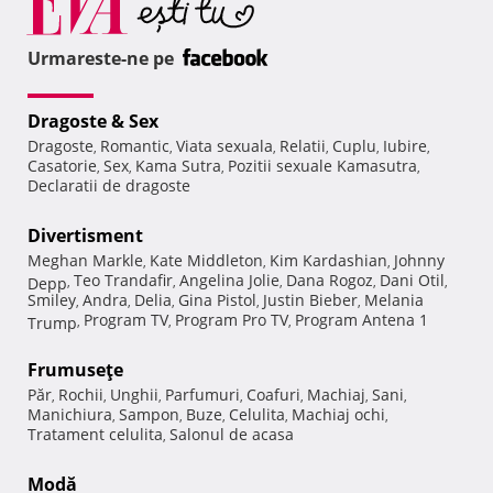
Urmareste-ne pe
Dragoste & Sex
Dragoste
Romantic
Viata sexuala
Relatii
Cuplu
Iubire
,
,
,
,
,
,
Casatorie
Sex
Kama Sutra
Pozitii sexuale Kamasutra
,
,
,
,
Declaratii de dragoste
Divertisment
Meghan Markle
Kate Middleton
Kim Kardashian
Johnny
,
,
,
Teo Trandafir
Angelina Jolie
Dana Rogoz
Dani Otil
Depp
,
,
,
,
,
Smiley
Andra
Delia
Gina Pistol
Justin Bieber
Melania
,
,
,
,
,
Program TV
Program Pro TV
Program Antena 1
Trump
,
,
,
Frumuseţe
Păr
Rochii
Unghii
Parfumuri
Coafuri
Machiaj
Sani
,
,
,
,
,
,
,
Manichiura
Sampon
Buze
Celulita
Machiaj ochi
,
,
,
,
,
Tratament celulita
Salonul de acasa
,
Modă