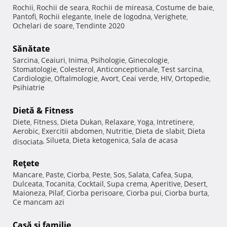
Rochii
Rochii de seara
Rochii de mireasa
Costume de baie
,
,
,
,
Pantofi
Rochii elegante
Inele de logodna
Verighete
,
,
,
,
Ochelari de soare
Tendinte 2020
,
Sănătate
Sarcina
Ceaiuri
Inima
Psihologie
Ginecologie
,
,
,
,
,
Stomatologie
Colesterol
Anticonceptionale
Test sarcina
,
,
,
,
Cardiologie
Oftalmologie
Avort
Ceai verde
HIV
Ortopedie
,
,
,
,
,
,
Psihiatrie
Dietă & Fitness
Diete
Fitness
Dieta Dukan
Relaxare
Yoga
Intretinere
,
,
,
,
,
,
Aerobic
Exercitii abdomen
Nutritie
Dieta de slabit
Dieta
,
,
,
,
Silueta
Dieta ketogenica
Sala de acasa
disociata
,
,
,
Reţete
Mancare
Paste
Ciorba
Peste
Sos
Salata
Cafea
Supa
,
,
,
,
,
,
,
,
Dulceata
Tocanita
Cocktail
Supa crema
Aperitive
Desert
,
,
,
,
,
,
Maioneza
Pilaf
Ciorba perisoare
Ciorba pui
Ciorba burta
,
,
,
,
,
Ce mancam azi
Casă şi familie