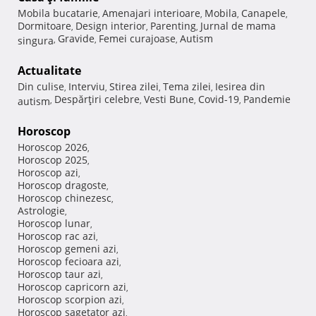
Mobila bucatarie
Amenajari interioare
Mobila
Canapele
,
,
,
,
Dormitoare
Design interior
Parenting
Jurnal de mama
,
,
,
Gravide
Femei curajoase
Autism
singura
,
,
,
Actualitate
Din culise
Interviu
Stirea zilei
Tema zilei
Iesirea din
,
,
,
,
Despărţiri celebre
Vesti Bune
Covid-19
Pandemie
autism
,
,
,
,
Horoscop
Horoscop 2026
,
Horoscop 2025
,
Horoscop azi
,
Horoscop dragoste
,
Horoscop chinezesc
,
Astrologie
,
Horoscop lunar
,
Horoscop rac azi
,
Horoscop gemeni azi
,
Horoscop fecioara azi
,
Horoscop taur azi
,
Horoscop capricorn azi
,
Horoscop scorpion azi
,
Horoscop sagetator azi
,