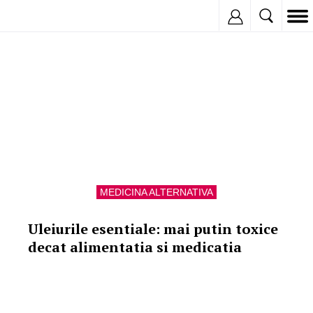
Cum te pot ajuta uleiurile vegetale?
Inregistreaza
MEDICINA ALTERNATIVA
Uleiurile esentiale: mai putin toxice
decat alimentatia si medicatia