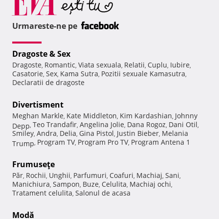
Urmareste-ne pe
Dragoste & Sex
Dragoste
Romantic
Viata sexuala
Relatii
Cuplu
Iubire
,
,
,
,
,
,
Casatorie
Sex
Kama Sutra
Pozitii sexuale Kamasutra
,
,
,
,
Declaratii de dragoste
Divertisment
Meghan Markle
Kate Middleton
Kim Kardashian
Johnny
,
,
,
Teo Trandafir
Angelina Jolie
Dana Rogoz
Dani Otil
Depp
,
,
,
,
,
Smiley
Andra
Delia
Gina Pistol
Justin Bieber
Melania
,
,
,
,
,
Program TV
Program Pro TV
Program Antena 1
Trump
,
,
,
Frumuseţe
Păr
Rochii
Unghii
Parfumuri
Coafuri
Machiaj
Sani
,
,
,
,
,
,
,
Manichiura
Sampon
Buze
Celulita
Machiaj ochi
,
,
,
,
,
Tratament celulita
Salonul de acasa
,
Modă