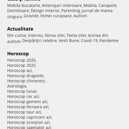
Mobila bucatarie
Amenajari interioare
Mobila
Canapele
,
,
,
,
Dormitoare
Design interior
Parenting
Jurnal de mama
,
,
,
Gravide
Femei curajoase
Autism
singura
,
,
,
Actualitate
Din culise
Interviu
Stirea zilei
Tema zilei
Iesirea din
,
,
,
,
Despărţiri celebre
Vesti Bune
Covid-19
Pandemie
autism
,
,
,
,
Horoscop
Horoscop 2026
,
Horoscop 2025
,
Horoscop azi
,
Horoscop dragoste
,
Horoscop chinezesc
,
Astrologie
,
Horoscop lunar
,
Horoscop rac azi
,
Horoscop gemeni azi
,
Horoscop fecioara azi
,
Horoscop taur azi
,
Horoscop capricorn azi
,
Horoscop scorpion azi
,
Horoscop sagetator azi
,