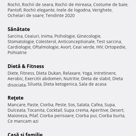
Rochii
Rochii de seara
Rochii de mireasa
Costume de baie
,
,
,
,
Pantofi
Rochii elegante
Inele de logodna
Verighete
,
,
,
,
Ochelari de soare
Tendinte 2020
,
Sănătate
Sarcina
Ceaiuri
Inima
Psihologie
Ginecologie
,
,
,
,
,
Stomatologie
Colesterol
Anticonceptionale
Test sarcina
,
,
,
,
Cardiologie
Oftalmologie
Avort
Ceai verde
HIV
Ortopedie
,
,
,
,
,
,
Psihiatrie
Dietă & Fitness
Diete
Fitness
Dieta Dukan
Relaxare
Yoga
Intretinere
,
,
,
,
,
,
Aerobic
Exercitii abdomen
Nutritie
Dieta de slabit
Dieta
,
,
,
,
Silueta
Dieta ketogenica
Sala de acasa
disociata
,
,
,
Reţete
Mancare
Paste
Ciorba
Peste
Sos
Salata
Cafea
Supa
,
,
,
,
,
,
,
,
Dulceata
Tocanita
Cocktail
Supa crema
Aperitive
Desert
,
,
,
,
,
,
Maioneza
Pilaf
Ciorba perisoare
Ciorba pui
Ciorba burta
,
,
,
,
,
Ce mancam azi
Casă şi familie