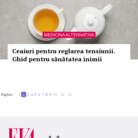
MEDICINA ALTERNATIVA
Ceaiuri pentru reglarea tensiunii.
Ghid pentru sănătatea inimii
Pagina:
1
2
3
4
5
6
7
8
9
10..
20..
30..